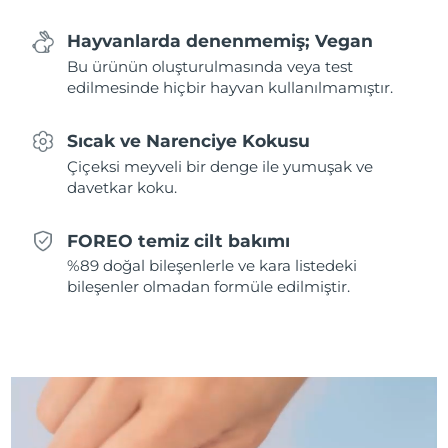
Hayvanlarda denenmemiş; Vegan
Slovakya
Tahmini teslim tarihi
8/11/26
Bu ürünün oluşturulmasında veya test
edilmesinde hiçbir hayvan kullanılmamıştır.
Slovenya
Tahmini teslim tarihi
8/11/26
Güney Afrika
Tahmini teslim tarihi
8/19/26
Sıcak ve Narenciye Kokusu
Çiçeksi meyveli bir denge ile yumuşak ve
Güney Kore
Tahmini teslim tarihi
8/13/26
davetkar koku.
İspanya
Tahmini teslim tarihi
8/11/26
FOREO temiz cilt bakımı
%89 doğal bileşenlerle ve kara listedeki
İsveç
Tahmini teslim tarihi
8/11/26
bileşenler olmadan formüle edilmiştir.
İsviçre
Tahmini teslim tarihi
8/11/26
Tayvan
Tahmini teslim tarihi
8/16/26
Tayland
Tahmini teslim tarihi
8/15/26