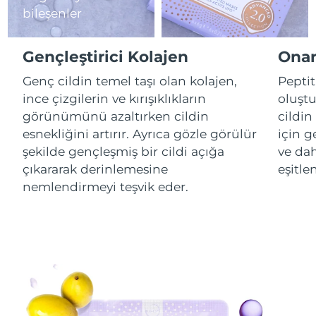
bileşenler
Çin Makao ÖİB
Tahmini teslim tarihi
8/13/26
Gençleştirici Kolajen
Onar
Malezya
Tahmini teslim tarihi
8/14/26
Genç cildin temel taşı olan kolajen,
Peptit
ince çizgilerin ve kırışıklıkların
oluştu
Malta
Tahmini teslim tarihi
8/11/26
görünümünü azaltırken cildin
cildin
Meksika
Tahmini teslim tarihi
8/15/26
esnekliğini artırır. Ayrıca gözle görülür
için g
şekilde gençleşmiş bir cildi açığa
ve dah
Monako
Tahmini teslim tarihi
8/12/26
çıkararak derinlemesine
eşitle
nemlendirmeyi teşvik eder.
Hollanda
Tahmini teslim tarihi
8/11/26
Yeni Zelanda
Tahmini teslim tarihi
8/11/26
Norveç
Tahmini teslim tarihi
8/11/26
Umman
Tahmini teslim tarihi
8/14/26