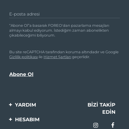
E-posta adresi
“Abone Ol”a basarak FOREO'dan pazarlama mesajları
almayı kabul ediyorum. İstediğim zaman abonelikten
çıkabileceğimi biliyorum.
Bu site reCAPTCHA tarafından koruma altındadır ve Google
Gizlilik politikası
ile
Hizmet Şartları
geçerlidir.
YARDIM
BIZI TAKIP
EDIN
Bi̇zi̇mle İleti̇şi̇me Geçi̇n
HESABIM
Si̇pari̇şler & Sevki̇yat