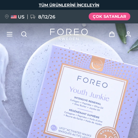
Ana
TÜM ÜRÜNLERINI INCELEYIN
içeriğe
atla
US
8/12/26
ÇOK SATANLAR
YENİ
Giriş
Dil Seçimi
BREAKING NEWS
Kullanici profi̇li̇
English
Deutsch
Español
Cihazlarım
FAQ™ Pure Beauty-Tech Elixir
Français
Italiano
Português
Siparişlerim
Polski
Svenska
Русский
Türkçe
简体中文
繁體中文
Adresim
issa™ Teeth Whitening Set
Aboneliklerim