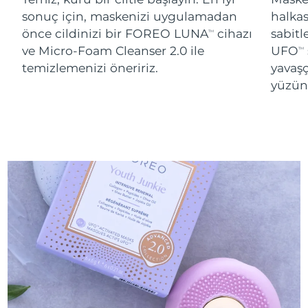
sonuç için, maskenizi uygulamadan
halka
önce cildinizi bir FOREO LUNA
cihazı
sabitl
TM
ve Micro-Foam Cleanser 2.0 ile
UFO
TM
temizlemenizi öneririz.
yavaşç
yüzünü