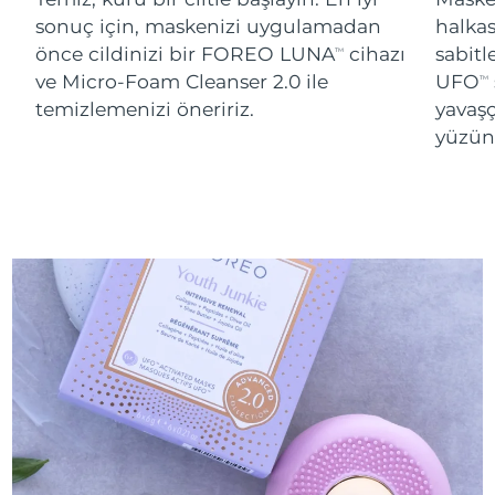
sonuç için, maskenizi uygulamadan
halka
önce cildinizi bir FOREO LUNA
cihazı
sabitl
TM
ve Micro-Foam Cleanser 2.0 ile
UFO
TM
temizlemenizi öneririz.
yavaşç
yüzünü