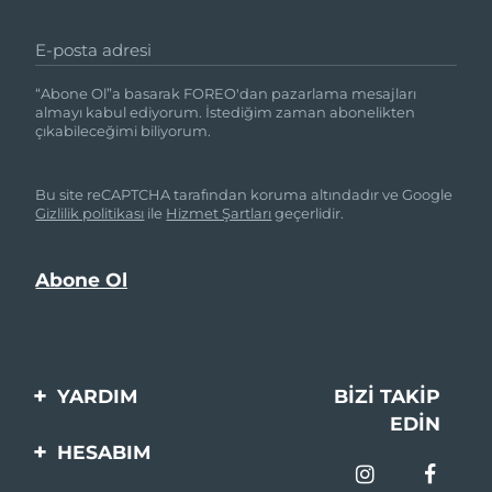
E-posta adresi
“Abone Ol”a basarak FOREO'dan pazarlama mesajları
almayı kabul ediyorum. İstediğim zaman abonelikten
çıkabileceğimi biliyorum.
Bu site reCAPTCHA tarafından koruma altındadır ve Google
Gizlilik politikası
ile
Hizmet Şartları
geçerlidir.
YARDIM
BIZI TAKIP
EDIN
Bi̇zi̇mle İleti̇şi̇me Geçi̇n
HESABIM
Si̇pari̇şler & Sevki̇yat