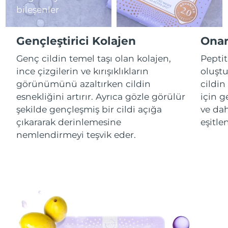
bileşenler
Çin Makao ÖİB
Tahmini teslim tarihi
8/13/26
Gençleştirici Kolajen
Onar
Malezya
Tahmini teslim tarihi
8/14/26
Genç cildin temel taşı olan kolajen,
Peptit
ince çizgilerin ve kırışıklıkların
oluştu
Malta
Tahmini teslim tarihi
8/11/26
görünümünü azaltırken cildin
cildin
Meksika
Tahmini teslim tarihi
8/15/26
esnekliğini artırır. Ayrıca gözle görülür
için g
şekilde gençleşmiş bir cildi açığa
ve dah
Monako
Tahmini teslim tarihi
8/12/26
çıkararak derinlemesine
eşitle
nemlendirmeyi teşvik eder.
Hollanda
Tahmini teslim tarihi
8/11/26
Yeni Zelanda
Tahmini teslim tarihi
8/11/26
Norveç
Tahmini teslim tarihi
8/11/26
Umman
Tahmini teslim tarihi
8/14/26