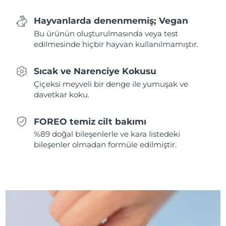
Hayvanlarda denenmemiş; Vegan
Slovakya
Tahmini teslim tarihi
8/11/26
Bu ürünün oluşturulmasında veya test
edilmesinde hiçbir hayvan kullanılmamıştır.
Slovenya
Tahmini teslim tarihi
8/11/26
Güney Afrika
Tahmini teslim tarihi
8/19/26
Sıcak ve Narenciye Kokusu
Çiçeksi meyveli bir denge ile yumuşak ve
Güney Kore
Tahmini teslim tarihi
8/13/26
davetkar koku.
İspanya
Tahmini teslim tarihi
8/11/26
FOREO temiz cilt bakımı
%89 doğal bileşenlerle ve kara listedeki
İsveç
Tahmini teslim tarihi
8/11/26
bileşenler olmadan formüle edilmiştir.
İsviçre
Tahmini teslim tarihi
8/11/26
Tayvan
Tahmini teslim tarihi
8/16/26
Tayland
Tahmini teslim tarihi
8/15/26