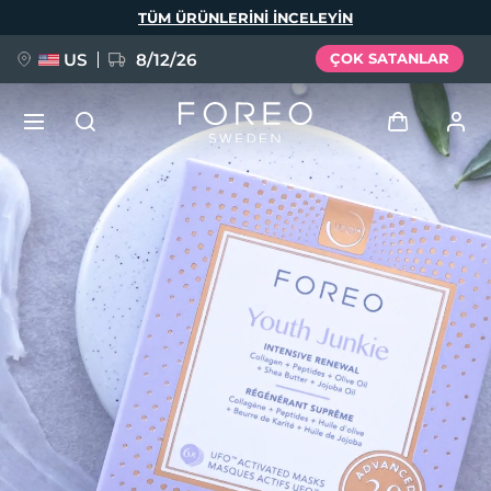
Ana
TÜM ÜRÜNLERINI INCELEYIN
içeriğe
atla
US
8/12/26
ÇOK SATANLAR
YENİ
Giriş
Dil Seçimi
BREAKING NEWS
Kullanici profi̇li̇
English
Deutsch
Español
Cihazlarım
FAQ™ Pure Beauty-Tech Elixir
Français
Italiano
Português
Siparişlerim
Polski
Svenska
Русский
Türkçe
简体中文
繁體中文
Adresim
issa™ Teeth Whitening Set
Aboneliklerim