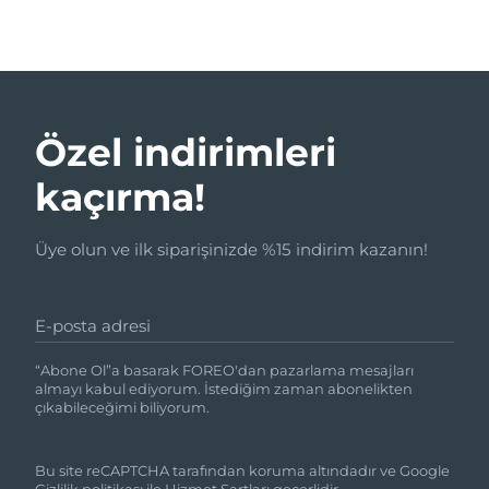
Özel indirimleri
kaçırma!
Üye olun ve ilk siparişinizde %15 indirim kazanın!
E-posta adresi
“Abone Ol”a basarak FOREO'dan pazarlama mesajları
almayı kabul ediyorum. İstediğim zaman abonelikten
çıkabileceğimi biliyorum.
Bu site reCAPTCHA tarafından koruma altındadır ve Google