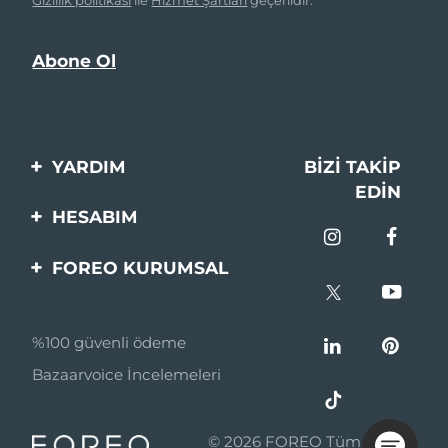
Gizlilik politikası
ile
Hizmet Şartları
geçerlidir.
YARDIM
BIZI TAKIP
EDIN
Bi̇zi̇mle İleti̇şi̇me Geçi̇n
HESABIM
Si̇pari̇şler & Sevki̇yat
Ürün Kaydı
FOREO KURUMSAL
Garanti̇ & İade
Destek
FOREO Hakkinda
Sık Sorulan Sorular
%100 güvenli ödeme
Ortaklik Programi
Pil bilgileri
Bazaarvoice İncelemeleri
Ortaklık haberleri
MYSA
© 2026 FOREO Tüm hakları