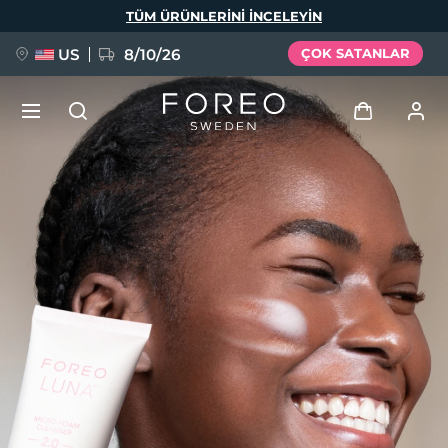
Ana
TÜM ÜRÜNLERINI INCELEYIN
içeriğe
atla
US
8/10/26
ÇOK SATANLAR
YENİ
Giriş
Dil Seçimi
BREAKING NEWS
Kullanici profi̇li̇
English
Deutsch
Español
Cihazlarım
FAQ™ Pure Beauty-Tech Elixir
Français
Italiano
Português
Siparişlerim
Polski
Svenska
Русский
Türkçe
简体中文
繁體中文
Adresim
issa™ Teeth Whitening Set
Aboneliklerim