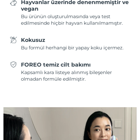
Hayvanlar üzerinde denenmemiştir ve
vegan
Slovakya
Tahmini teslim tarihi
8/9/26
Bu ürünün oluşturulmasında veya test
edilmesinde hiçbir hayvan kullanılmamıştır.
Slovenya
Tahmini teslim tarihi
8/9/26
Kokusuz
Güney Afrika
Tahmini teslim tarihi
8/17/26
Bu formül herhangi bir yapay koku içermez.
Güney Kore
Tahmini teslim tarihi
8/11/26
FOREO temiz cilt bakımı
İspanya
Tahmini teslim tarihi
8/9/26
Kapsamlı kara listeye alınmış bileşenler
olmadan formüle edilmiştir.
İsveç
Tahmini teslim tarihi
8/9/26
İsviçre
Tahmini teslim tarihi
8/9/26
Tayvan
Tahmini teslim tarihi
8/14/26
Tayland
Tahmini teslim tarihi
8/13/26