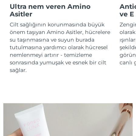
Ultra nem veren Amino
Anti
Asitler
ve E
Çin Makao ÖİB
Tahmini teslim tarihi
8/11/26
Cilt sağlığının korunmasında büyük
Zengi
Malezya
Tahmini teslim tarihi
8/12/26
önem taşıyan Amino Asitler, hücrelere
olarak
su taşınmasına ve suyun burada
ışınla
Malta
Tahmini teslim tarihi
8/9/26
tutulmasına yardımcı olarak hücresel
şekild
nemlenmeyi artırır - temizleme
görün
Meksika
Tahmini teslim tarihi
8/13/26
sonrasında yumuşak ve esnek bir cilt
canlı
sağlar.
Monako
Tahmini teslim tarihi
8/10/26
Hollanda
Tahmini teslim tarihi
8/9/26
Yeni Zelanda
Tahmini teslim tarihi
8/9/26
Norveç
Tahmini teslim tarihi
8/9/26
Umman
Tahmini teslim tarihi
8/12/26