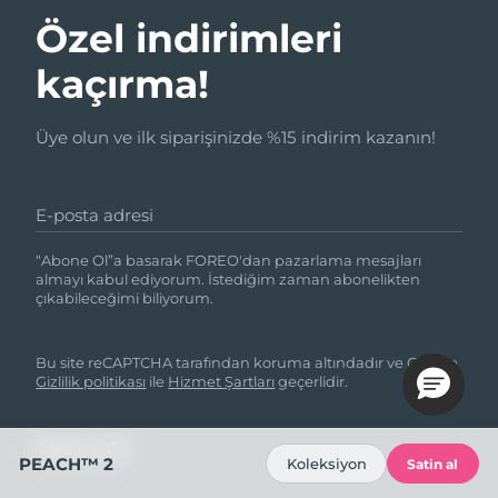
Özel indirimleri
kaçırma!
Üye olun ve ilk siparişinizde %15 indirim kazanın!
E-posta adresi
“Abone Ol”a basarak FOREO'dan pazarlama mesajları
almayı kabul ediyorum. İstediğim zaman abonelikten
çıkabileceğimi biliyorum.
Bu site reCAPTCHA tarafından koruma altındadır ve Google
Gizlilik politikası
ile
Hizmet Şartları
geçerlidir.
PEACH™ 2
Koleksiyon
Satin al