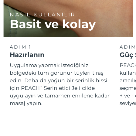
NASIL KULLANILIR
Basit ve kolay
ADIM 1
ADIM
Hazırlanın
Güç 
Uygulama yapmak istediğiniz
PEAC
bölgedeki tüm görünür tüyleri tıraş
kulla
edin. Daha da yoğun bir serinlik hissi
aracılı
için PEACH
Serinletici Jeli cilde
seçmel
TM
uygulayın ve tamamen emilene kadar
+ ve -
masaj yapın.
seviye