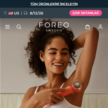
Ana
TÜM ÜRÜNLERINI INCELEYIN
içeriğe
atla
US
8/12/26
ÇOK SATANLAR
YENİ
Giriş
Dil Seçimi
BREAKING NEWS
Kullanici profi̇li̇
English
Deutsch
Español
Cihazlarım
FAQ™ Pure Beauty-Tech Elixir
Français
Italiano
Português
Siparişlerim
Polski
Svenska
Русский
Türkçe
简体中文
繁體中文
Adresim
issa™ Teeth Whitening Set
Aboneliklerim