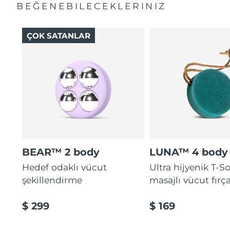
BEĞENEBILECEKLERINIZ
ÇOK SATANLAR
BEAR™ 2 body
LUNA™ 4 body
Hedef odaklı vücut
Ultra hijyenik T-
şekillendirme
masajlı vücut fırça
$ 299
$ 169