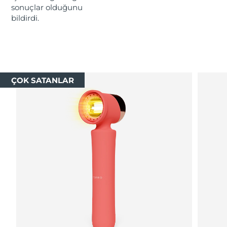
sonuçlar olduğunu
bildirdi.
Çin Makao ÖİB
Tahmini teslim tarihi
8/13/26
Malezya
Tahmini teslim tarihi
8/14/26
Malta
Tahmini teslim tarihi
8/11/26
ÇOK SATANLAR
Meksika
Tahmini teslim tarihi
8/15/26
Monako
Tahmini teslim tarihi
8/12/26
Hollanda
Tahmini teslim tarihi
8/11/26
Yeni Zelanda
Tahmini teslim tarihi
8/11/26
Norveç
Tahmini teslim tarihi
8/11/26
Umman
Tahmini teslim tarihi
8/14/26