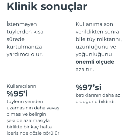
Advanced pore care essentials
Klinik sonuçlar
For healthy hair
18% PAP
İsrail
Tahmini teslim tarihi
8/15/26
Kozmetik ürünleri
Erkekler
İtalya
Tahmini teslim tarihi
8/11/26
İstenmeyen
Kullanıma son
tüylerden kısa
verildikten sonra
Japonya
Tahmini teslim tarihi
8/14/26
sürede
bile tüy miktarını,
Tüm Ürünler
kurtulmanıza
uzunluğunu ve
Jersey
Tahmini teslim tarihi
8/16/26
yardımcı olur.
yoğunluğunu
önemli ölçüde
Kazakistan
Tahmini teslim tarihi
8/13/26
azaltır .
FOREO APP
Kuveyt
Tahmini teslim tarihi
8/11/26
HAKKINDA
%97’si
Kullanıcıların
%95’i
Letonya
Tahmini teslim tarihi
8/11/26
batıklarının daha az
tüylerin yeniden
olduğunu bildirdi.
Lübnan
Tahmini teslim tarihi
8/12/26
uzamasının daha yavaş
olması ve belirgin
Litvanya
şekilde azalmasıyla
Tahmini teslim tarihi
8/11/26
birlikte bir kaç hafta
içerisinde gözle görülür
Lüksemburg
Tahmini teslim tarihi
8/11/26