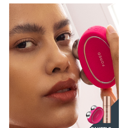
Filipinler
Tahmini teslim tarihi
11/8/26
Polonya
Tahmini teslim tarihi
9/8/26
Portekiz
Tahmini teslim tarihi
8/8/26
Porto Riko
Tahmini teslim tarihi
10/8/26
Katar
Tahmini teslim tarihi
9/8/26
Reunion
Tahmini teslim tarihi
13/8/26
Romanya
Tahmini teslim tarihi
8/8/26
Rusya
Tahmini teslim tarihi
16/8/26
Suudi Arabistan
Tahmini teslim tarihi
9/8/26
Singapur
Tahmini teslim tarihi
10/8/26