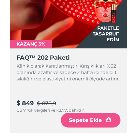
Çin Makao ÖİB
Tahmini teslim tarihi
10/8/26
PAKETLE
Malezya
Tahmini teslim tarihi
11/8/26
TASARRUF
EDIN
Malta
Tahmini teslim tarihi
8/8/26
KAZANÇ 3%
FAQ™ 202 Paketi
Meksika
Tahmini teslim tarihi
12/8/26
Klinik olarak kanıtlanmıştır: Kırışıklıkları %32
Monako
Tahmini teslim tarihi
9/8/26
oranında azaltır ve sadece 2 hafta içinde cilt
sıkılığını ve elastikiyetini önemli ölçüde artırır.
Hollanda
Tahmini teslim tarihi
8/8/26
Yeni Zelanda
Tahmini teslim tarihi
8/8/26
$ 849
$ 878,9
Gümrük vergileri ve K.D.V. dahildir.
Norveç
Tahmini teslim tarihi
8/8/26
Sepete Ekle
Umman
Tahmini teslim tarihi
11/8/26