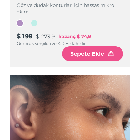
Göz ve dudak konturları için hassas mikro
Göz ve dudak konturları için hassas mikro
akım
akım
$ 199
$ 199
$ 273,9
$ 273,9
kazanç
kazanç
$ 74,9
$ 74,9
Gümrük vergileri ve K.D.V. dahildir.
Gümrük vergileri ve K.D.V. dahildir.
Sepete Ekle
Sepete Ekle