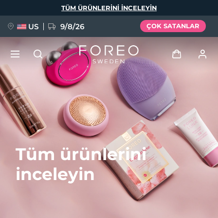
Ana
TÜM ÜRÜNLERINI INCELEYIN
içeriğe
atla
US
9/8/26
ÇOK SATANLAR
YENİ
Giriş
Dil Seçimi
BREAKING NEWS
Kullanici profi̇li̇
English
Deutsch
Español
Cihazlarım
FAQ™ Pure Beauty-Tech Elixir
Tüm ürünlerini
Français
Italiano
Português
Siparişlerim
Polski
Svenska
Русский
inceleyin
Türkçe
简体中文
繁體中文
Adresim
issa™ Teeth Whitening Set
Aboneliklerim