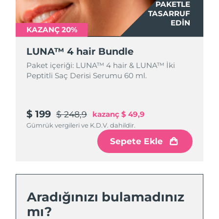
PAKETLE
TASARRUF
EDIN
KAZANÇ 20%
LUNA™ 4 hair Bundle
Paket içeriği: LUNA™ 4 hair & LUNA™ İki
Peptitli Saç Derisi Serumu 60 ml.
$ 199
$ 248,9
kazanç
$ 49,9
Gümrük vergileri ve K.D.V. dahildir.
Sepete Ekle
Aradığınızı bulamadınız
mı?