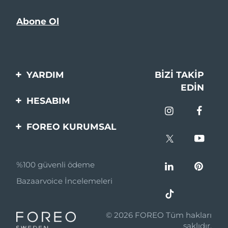
YARDIM
BIZI TAKIP
EDIN
Bi̇zi̇mle İleti̇şi̇me Geçi̇n
HESABIM
Si̇pari̇şler & Sevki̇yat
Ürün Kaydı
FOREO KURUMSAL
Garanti̇ & İade
Destek
FOREO Hakkinda
Sık Sorulan Sorular
%100 güvenli ödeme
Ortaklik Programi
Pil bilgileri
Bazaarvoice İncelemeleri
Ortaklık haberleri
MYSA
© 2026 FOREO Tüm hakları
Perakende Satış
saklıdır.