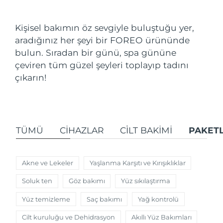
Nakliye ülkesi
Kişisel bakımın öz sevgiyle buluştuğu yer,
Amerika Birleşik
Tahmini teslim tarihi
9/8/26
aradığınız her şeyi bir FOREO ürününde
Devletleri
FAQ™ Dual LED Panel
bulun. Sıradan bir günü, spa gününe
çeviren tüm güzel şeyleri toplayıp tadını
Birleşik Krallık
Tahmini teslim tarihi
8/8/26
POPÜLER
çıkarın!
İspanya
Tahmini teslim tarihi
8/8/26
Avustralya
Tahmini teslim tarihi
11/8/26
TÜMÜ
CIHAZLAR
CİLT BAKIMI
PAKET
Özel teklifler
Çok satanlar
Fransa
Tahmini teslim tarihi
8/8/26
Almanya
Tahmini teslim tarihi
8/8/26
Akne ve Lekeler
Yaşlanma Karşıtı ve Kırışıklıklar
Soluk ten
Göz bakımı
Yüz sıkılaştırma
Kanada
Tahmini teslim tarihi
12/8/26
Kırmızı Işık Terapisi
Yüz temizleme
Saç bakımı
Yağ kontrolü
Cilt kuruluğu ve Dehidrasyon
Akıllı Yüz Bakımları