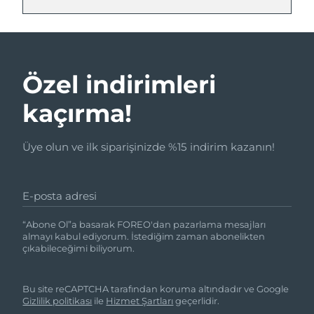
Özel indirimleri
kaçırma!
Üye olun ve ilk siparişinizde %15 indirim kazanın!
E-posta adresi
“Abone Ol”a basarak FOREO'dan pazarlama mesajları
almayı kabul ediyorum. İstediğim zaman abonelikten
çıkabileceğimi biliyorum.
Bu site reCAPTCHA tarafından koruma altındadır ve Google
Gizlilik politikası
ile
Hizmet Şartları
geçerlidir.