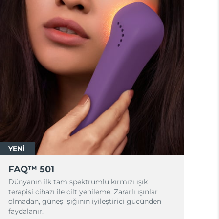
YENİ
FAQ™ 501
Dünyanın ilk tam spektrumlu kırmızı ışık
terapisi cihazı ile cilt yenileme. Zararlı ışınlar
olmadan, güneş ışığının iyileştirici gücünden
faydalanır.