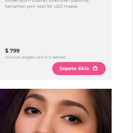
Esnek-uyum özellikli silikondan yapılmış,
tamamen yeni nesil bir LED maske.
$ 799
Gümrük vergileri ve K.D.V. dahildir.
Sepete Ekle