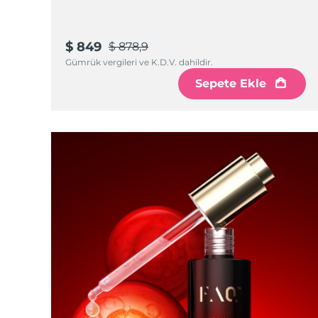
$ 849
$ 878,9
Gümrük vergileri ve K.D.V. dahildir.
Sepete Ekle