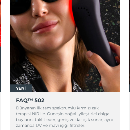
YENİ
FAQ™ 502
Dünyanın ilk tam spektrumlu kırmızı ışık
terapisi NIR ile. Güneşin doğal iyileştirici dalga
boylarını taklit eder, geniş ve dar ışık sunar, aynı
zamanda UV ve mavi ışığı filtreler.