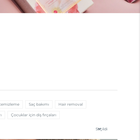
 temizleme
Saç bakımı
Hair removal
ı
Çocuklar için diş fırçaları
Seçildi