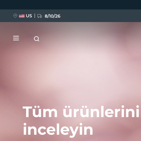
Ana
içeriğe
atla
US
8/10/26
YENİ
BREAKING NEWS
Tüm ürünlerini
inceleyin
FAQ™ Pure Beauty-Tech Elixir