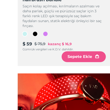
KIWI™ cilt bakımı
All acne treatment devices
All revitalizing eye massagers
Serum
issa™ Teeth Whitening Gel
Saçın kolay açılması, kırılmaların azalması ve
Advanced pore care essentials
For healthy hair
daha parlak, güçlü ve pürüzsüz saçlar için 3
18% PAP
farklı renk LED ışık terapisiyle saç bakım
Kozmetik ürünleri
Erkekler
faydaları sunan, statik elektriği önleyici bir saç
fırçası.
$ 59
$ 75,9
kazanç
$ 16,9
Tüm Ürünler
Gümrük vergileri ve K.D.V. dahildir.
Sepete Ekle
FOREO APP
HAKKINDA