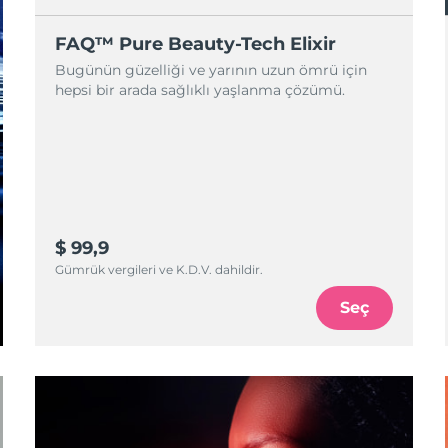
FAQ™ Pure Beauty-Tech Elixir
Bugünün güzelliği ve yarının uzun ömrü için
hepsi bir arada sağlıklı yaşlanma çözümü.
$ 99,9
Gümrük vergileri ve K.D.V. dahildir.
Seç