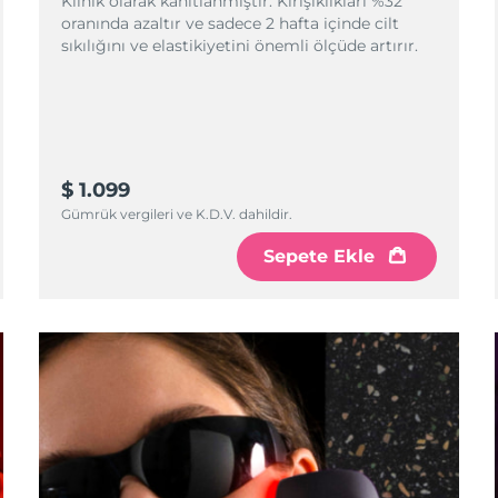
Klinik olarak kanıtlanmıştır: Kırışıklıkları %32
oranında azaltır ve sadece 2 hafta içinde cilt
sıkılığını ve elastikiyetini önemli ölçüde artırır.
$ 1.099
Gümrük vergileri ve K.D.V. dahildir.
Sepete Ekle