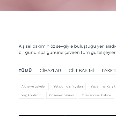
issa™ Teeth Whitening Set
FAQ™ Dual LED Panel
Kişisel bakımın öz sevgiyle buluştuğu yer, ara
bir günü, spa gününe çeviren tüm güzel şeyleri 
POPÜLER
TÜMÜ
CIHAZLAR
CİLT BAKIMI
PAKET
Akne ve Lekeler
Yetişkin diş fırçaları
Yaşlanma Karşıtı 
Özel teklifler
Çok satanlar
Yağ kontrolü
Gözenek bakımı
Tıraş sonrası bakım