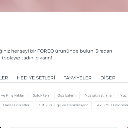
dığınız her şeyi bir FOREO ürününde bulun. Sıradan
toplayıp tadını çıkarın!
LER
HEDIYE SETLERI
TAKVIYELER
DIĞER
ve Kırışıklıklar
Soluk ten
Göz bakımı
Yüz sıkılaştırma
Yüz
Hassas diş etleri
Cilt kuruluğu ve Dehidrasyon
Akıllı Yüz Bakımlar