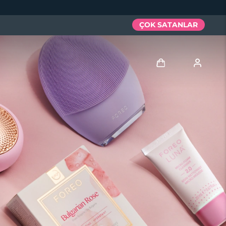
ÇOK SATANLAR
Giriş
Kullanici profi̇li̇
Cihazlarım
Siparişlerim
Adresim
Aboneliklerim