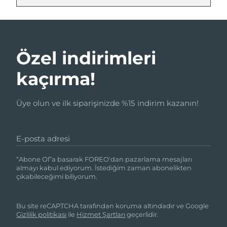
Özel indirimleri
kaçırma!
Üye olun ve ilk siparişinizde %15 indirim kazanın!
E-posta adresi
“Abone Ol”a basarak FOREO'dan pazarlama mesajları
almayı kabul ediyorum. İstediğim zaman abonelikten
çıkabileceğimi biliyorum.
Bu site reCAPTCHA tarafından koruma altındadır ve Google
Gizlilik politikası
ile
Hizmet Şartları
geçerlidir.