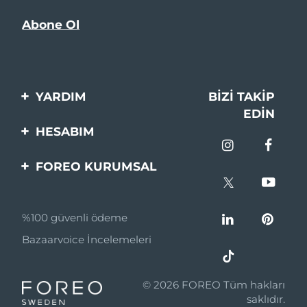
YARDIM
BIZI TAKIP
EDIN
Bi̇zi̇mle İleti̇şi̇me Geçi̇n
HESABIM
Si̇pari̇şler & Sevki̇yat
Ürün Kaydı
FOREO KURUMSAL
Garanti̇ & İade
Destek
FOREO Hakkinda
Sık Sorulan Sorular
%100 güvenli ödeme
Ortaklik Programi
Pil bilgileri
Bazaarvoice İncelemeleri
Ortaklık haberleri
MYSA
© 2026 FOREO Tüm hakları
Perakende Satış
saklıdır.