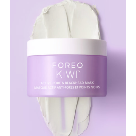
Çin Makao ÖİB
Tahmini teslim tarihi
8/10/26
Malezya
Tahmini teslim tarihi
8/11/26
Malta
Tahmini teslim tarihi
8/8/26
Meksika
Tahmini teslim tarihi
8/12/26
Monako
Tahmini teslim tarihi
8/9/26
Hollanda
Tahmini teslim tarihi
8/8/26
Yeni Zelanda
Tahmini teslim tarihi
8/8/26
Norveç
Tahmini teslim tarihi
8/8/26
Umman
Tahmini teslim tarihi
8/11/26