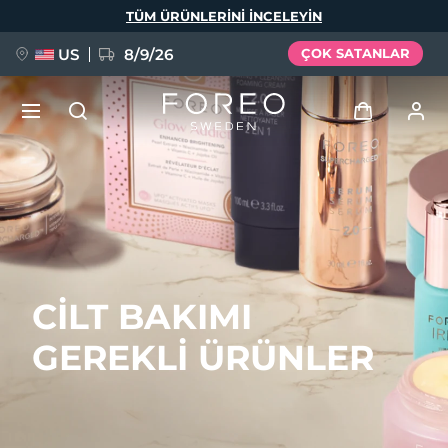
Ana
TÜM ÜRÜNLERINI INCELEYIN
içeriğe
atla
US
8/9/26
ÇOK SATANLAR
YENİ
Giriş
Dil Seçimi
BREAKING NEWS
Kullanici profi̇li̇
English
Deutsch
Español
Cihazlarım
FAQ™ Pure Beauty-Tech Elixir
CİLT BAKIMI
Français
Italiano
Português
Siparişlerim
Polski
Svenska
Русский
GEREKLİ ÜRÜNLER
Türkçe
简体中文
繁體中文
Adresim
issa™ Teeth Whitening Set
Aboneliklerim