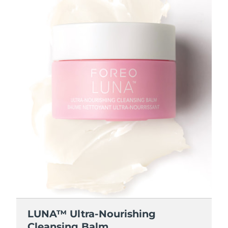
Slovakya
Tahmini teslim tarihi
8/8/26
Slovenya
Tahmini teslim tarihi
8/8/26
Güney Afrika
Tahmini teslim tarihi
8/16/26
Güney Kore
Tahmini teslim tarihi
8/10/26
İspanya
Tahmini teslim tarihi
8/8/26
İsveç
Tahmini teslim tarihi
8/8/26
İsviçre
Tahmini teslim tarihi
8/8/26
Tayvan
Tahmini teslim tarihi
8/13/26
Tayland
LUNA™ Ultra-Nourishing
Tahmini teslim tarihi
8/12/26
Cleansing Balm