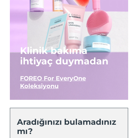
Klinik bakıma
ihtiyaç duymadan
FOREO For EveryOne
Koleksiyonu
Aradığınızı bulamadınız
mı?