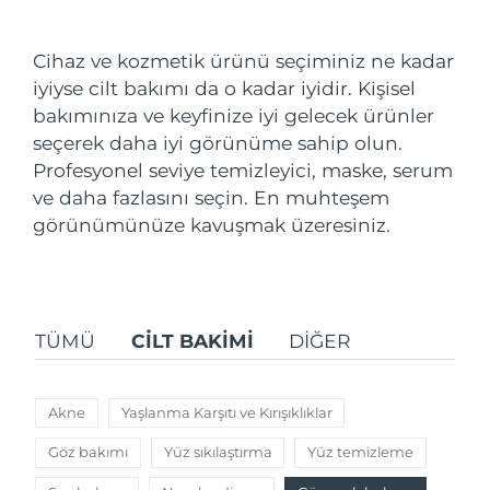
Nakliye ülkesi
Cihaz ve kozmetik ürünü seçiminiz ne kadar
Amerika Birleşik
Tahmini teslim tarihi
8/9/26
iyiyse cilt bakımı da o kadar iyidir. Kişisel
Devletleri
FAQ™ Dual LED Panel
bakımınıza ve keyfinize iyi gelecek ürünler
seçerek daha iyi görünüme sahip olun.
Birleşik Krallık
Tahmini teslim tarihi
8/8/26
POPÜLER
Profesyonel seviye temizleyici, maske, serum
İspanya
ve daha fazlasını seçin. En muhteşem
Tahmini teslim tarihi
8/8/26
görünümünüze kavuşmak üzeresiniz.
Avustralya
Tahmini teslim tarihi
8/11/26
Özel teklifler
Çok satanlar
Fransa
Tahmini teslim tarihi
8/8/26
TÜMÜ
CİLT BAKIMI
DIĞER
Almanya
Tahmini teslim tarihi
8/8/26
Kanada
Tahmini teslim tarihi
8/12/26
Akne
Yaşlanma Karşıtı ve Kırışıklıklar
Kırmızı Işık Terapisi
Göz bakımı
Yüz sıkılaştırma
Yüz temizleme