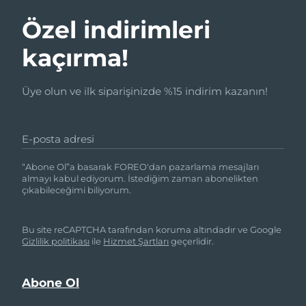
Advanced pore care essentials
For healthy hair
18% PAP
İsrail
Tahmini teslim tarihi
8/14/26
Kozmetik ürünleri
Erkekler
Özel indirimleri
İtalya
Tahmini teslim tarihi
8/10/26
kaçırma!
Japonya
Tahmini teslim tarihi
8/13/26
Üye olun ve ilk siparişinizde %15 indirim kazanın!
Tüm Ürünler
Jersey
Tahmini teslim tarihi
8/15/26
E-posta adresi
Kazakistan
Tahmini teslim tarihi
8/12/26
FOREO APP
“Abone Ol”a basarak FOREO'dan pazarlama mesajları
Kuveyt
Tahmini teslim tarihi
8/10/26
almayı kabul ediyorum. İstediğim zaman abonelikten
HAKKINDA
çıkabileceğimi biliyorum.
Letonya
Tahmini teslim tarihi
8/10/26
Bu site reCAPTCHA tarafından koruma altındadır ve Google
Lübnan
Tahmini teslim tarihi
8/11/26
Gizlilik politikası
ile
Hizmet Şartları
geçerlidir.
Litvanya
Tahmini teslim tarihi
8/10/26
Lüksemburg
Tahmini teslim tarihi
8/10/26