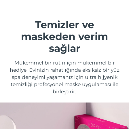
Nakliye ülkesi
Amerika Birleşik
Temizler ve
Tahmini teslim tarihi
8/11/26
Devletleri
FAQ™ Dual LED Panel
maskeden verim
Birleşik Krallık
Tahmini teslim tarihi
8/10/26
POPÜLER
sağlar
İspanya
Tahmini teslim tarihi
8/10/26
Mükemmel bir rutin için mükemmel bir
Avustralya
Tahmini teslim tarihi
8/13/26
hediye. Evinizin rahatlığında eksiksiz bir yüz
spa deneyimi yaşamanız için ultra hijyenik
Özel teklifler
Çok satanlar
Fransa
Tahmini teslim tarihi
8/10/26
temizliği profesyonel maske uygulaması ile
birleştirir.
Almanya
Tahmini teslim tarihi
8/10/26
Kanada
Tahmini teslim tarihi
8/14/26
Kırmızı Işık Terapisi