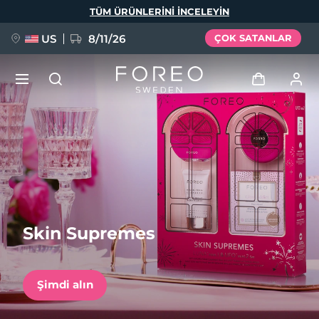
Ana
TÜM ÜRÜNLERINI INCELEYIN
içeriğe
atla
US
8/11/26
ÇOK SATANLAR
YENİ
Giriş
Dil Seçimi
BREAKING NEWS
Kullanici profi̇li̇
English
Deutsch
Español
Cihazlarım
FAQ™ Pure Beauty-Tech Elixir
Français
Italiano
Português
Skin Supremes
Siparişlerim
Polski
Svenska
Русский
Türkçe
简体中文
繁體中文
Adresim
Şimdi alın
issa™ Teeth Whitening Set
Aboneliklerim