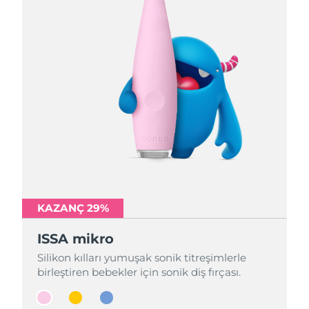
KAZANÇ 29%
KAZANÇ 29%
KAZANÇ 29%
ISSA mikro
ISSA mikro
ISSA mikro
Silikon kılları yumuşak sonik titreşimlerle
Silikon kılları yumuşak sonik titreşimlerle
Silikon kılları yumuşak sonik titreşimlerle
birleştiren bebekler için sonik diş fırçası.
birleştiren bebekler için sonik diş fırçası.
birleştiren bebekler için sonik diş fırçası.