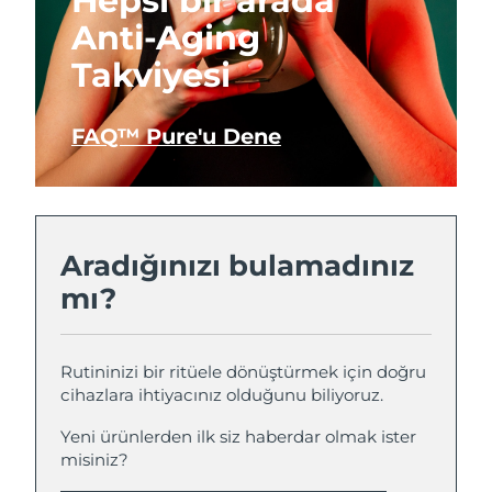
Hepsi bir arada
Anti-Aging
Takviyesi
FAQ™ Pure'u Dene
Aradığınızı bulamadınız
mı?
Rutininizi bir ritüele dönüştürmek için doğru
cihazlara ihtiyacınız olduğunu biliyoruz.
Yeni ürünlerden ilk siz haberdar olmak ister
misiniz?