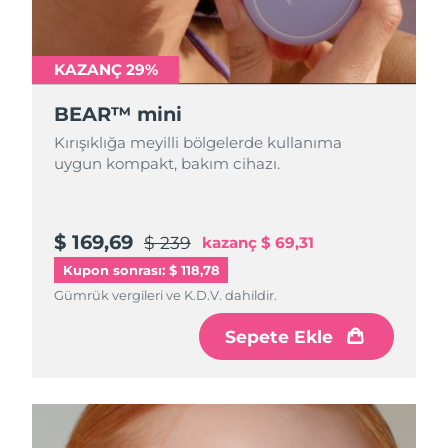
Türkiye
Tahmini teslim tarihi
8/10/26
Birleşik Arap
KAZANÇ 29%
Tahmini teslim tarihi
8/10/26
Emirlikleri
BEAR™ mini
Birleşik Krallık
Tahmini teslim tarihi
8/9/26
Kırışıklığa meyilli bölgelerde kullanıma
uygun kompakt, bakım cihazı.
Amerika Birleşik
Tahmini teslim tarihi
8/10/26
Devletleri
$ 169,69
$ 239
kazanç
$ 69,31
Özbekistan
Tahmini teslim tarihi
8/14/26
Kupon sonrası: $ 118,78
Vietnam
Tahmini teslim tarihi
8/15/26
Gümrük vergileri ve K.D.V. dahildir.
Sepete Ekle