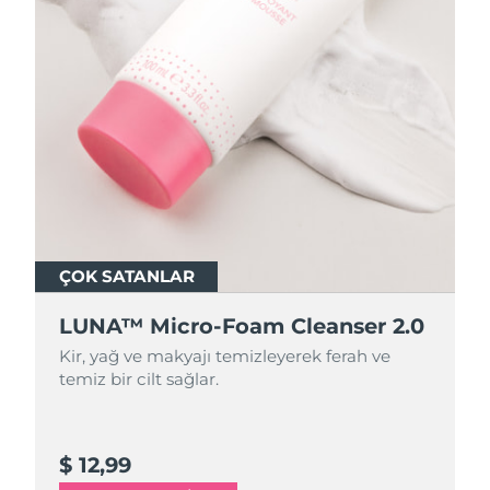
ÇOK SATANLAR
ÇOK SATANLAR
LUNA™ Micro-Foam Cleanser 2.0
LUNA™ Micro-Foam Cleanser 2.0
Kir, yağ ve makyajı temizleyerek ferah ve
Kir, yağ ve makyajı temizleyerek ferah ve
temiz bir cilt sağlar.
temiz bir cilt sağlar.
$ 12,99
$ 44,9