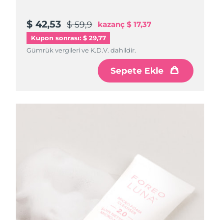
$ 42,53
$ 59,9
kazanç
$ 17,37
Kupon sonrası: $ 29,77
Gümrük vergileri ve K.D.V. dahildir.
Sepete Ekle