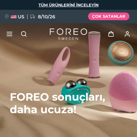
Ana
TÜM ÜRÜNLERINI INCELEYIN
içeriğe
atla
US
8/10/26
ÇOK SATANLAR
YENİ
Giriş
Dil Seçimi
BREAKING NEWS
Kullanici profi̇li̇
English
Deutsch
Español
Cihazlarım
FAQ™ Pure Beauty-Tech Elixir
FOREO sonuçları,
Français
Italiano
Português
Siparişlerim
Polski
Svenska
Русский
daha ucuza!
Türkçe
简体中文
繁體中文
Adresim
issa™ Teeth Whitening Set
Aboneliklerim