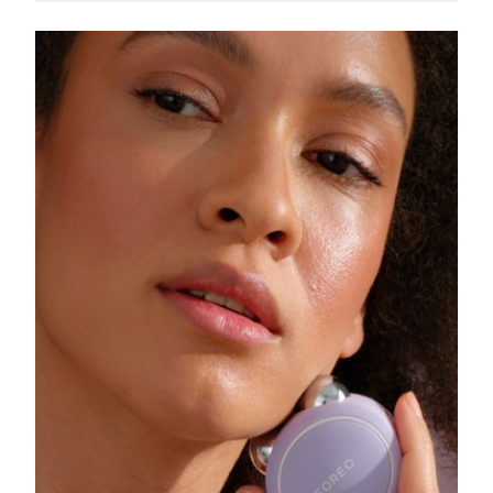
Slovakya
Tahmini teslim tarihi
8/9/26
Slovenya
Tahmini teslim tarihi
8/9/26
Güney Afrika
Tahmini teslim tarihi
8/17/26
Güney Kore
Tahmini teslim tarihi
8/11/26
İspanya
Tahmini teslim tarihi
8/9/26
İsveç
Tahmini teslim tarihi
8/9/26
İsviçre
Tahmini teslim tarihi
8/9/26
Tayvan
Tahmini teslim tarihi
8/14/26
Tayland
Tahmini teslim tarihi
8/13/26