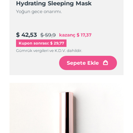
Hydrating Sleeping Mask
Yoğun gece onarımı.
$ 42,53
$ 59,9
kazanç
$ 17,37
Kupon sonrası: $ 29,77
Gümrük vergileri ve K.D.V. dahildir.
Sepete Ekle