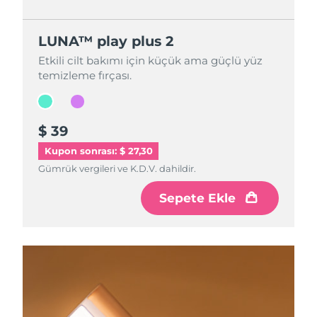
LUNA™ play plus 2
LUNA™ play plus 2
Etkili cilt bakımı için küçük ama güçlü yüz
Etkili cilt bakımı için küçük ama güçlü yüz
temizleme fırçası.
temizleme fırçası.
$ 39
$ 39
Kupon sonrası: $ 27,30
Gümrük vergileri ve K.D.V. dahildir.
Gümrük vergileri ve K.D.V. dahildir.
Sepete Ekle
Sepete Ekle