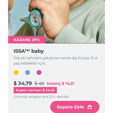
KAZANÇ 29%
KAZANÇ 29%
KAZANÇ 29%
ISSA™ baby
ISSA™ baby
ISSA™ baby
Diş eti tahrişini yatıştıran sonik diş fırçası. 0-4
Diş eti tahrişini yatıştıran sonik diş fırçası. 0-4
Diş eti tahrişini yatıştıran sonik diş fırçası. 0-4
yaş bebekler için.
yaş bebekler için.
yaş bebekler için.
$ 34,79
$ 34,79
$ 34,79
$ 49
$ 49
$ 49
kazanç
kazanç
kazanç
$ 14,21
$ 14,21
$ 14,21
Kupon sonrası: $ 24,35
Gümrük vergileri ve K.D.V. dahildir.
Gümrük vergileri ve K.D.V. dahildir.
Gümrük vergileri ve K.D.V. dahildir.
Sepete Ekle
Sepete Ekle
Sepete Ekle