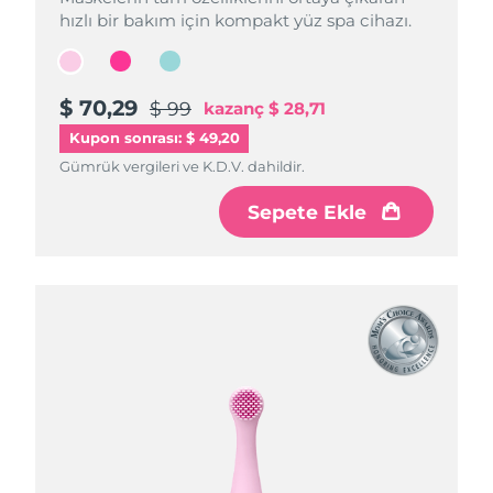
hızlı bir bakım için kompakt yüz spa cihazı.
hızlı bir bakım için kompakt yüz spa cihazı.
hızlı bir bakım için kompakt yüz spa cihazı.
$ 70,29
$ 70,29
$ 70,29
$ 99
$ 99
$ 99
kazanç
kazanç
kazanç
$ 28,71
$ 28,71
$ 28,71
Kupon sonrası: $ 49,20
Gümrük vergileri ve K.D.V. dahildir.
Gümrük vergileri ve K.D.V. dahildir.
Gümrük vergileri ve K.D.V. dahildir.
Sepete Ekle
Sepete Ekle
Sepete Ekle