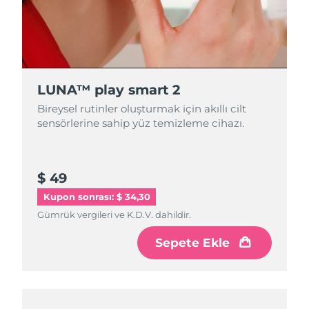
LUNA™ play smart 2
Bireysel rutinler oluşturmak için akıllı cilt
sensörlerine sahip yüz temizleme cihazı.
$ 49
Kupon sonrası: $ 34,30
Gümrük vergileri ve K.D.V. dahildir.
Sepete Ekle