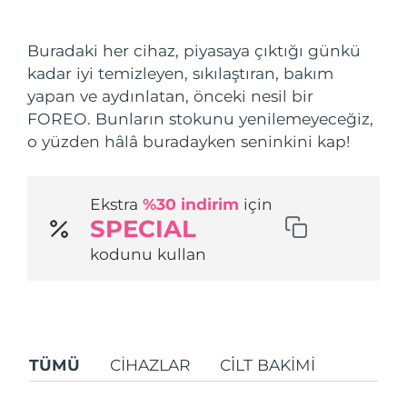
Nakliye ülkesi
Buradaki her cihaz, piyasaya çıktığı günkü
Amerika Birleşik
Tahmini teslim tarihi
8/10/26
kadar iyi temizleyen, sıkılaştıran, bakım
Devletleri
FAQ™ Dual LED Panel
yapan ve aydınlatan, önceki nesil bir
FOREO. Bunların stokunu yenilemeyeceğiz,
Birleşik Krallık
Tahmini teslim tarihi
8/9/26
POPÜLER
o yüzden hâlâ buradayken seninkini kap!
İspanya
Tahmini teslim tarihi
8/9/26
Ekstra
%30 indirim
için
Avustralya
Tahmini teslim tarihi
8/12/26
SPECIAL
Özel teklifler
Çok satanlar
Fransa
Tahmini teslim tarihi
8/9/26
kodunu kullan
Almanya
Tahmini teslim tarihi
8/9/26
Kanada
Tahmini teslim tarihi
8/13/26
Kırmızı Işık Terapisi
TÜMÜ
CIHAZLAR
CİLT BAKIMI