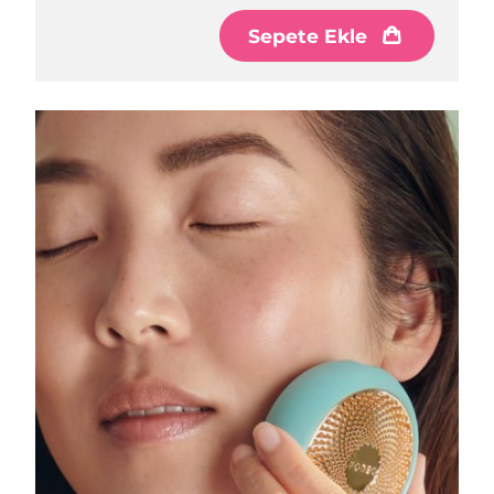
Sepete Ekle
Çin Makao ÖİB
Tahmini teslim tarihi
8/11/26
Malezya
Tahmini teslim tarihi
8/12/26
Malta
Tahmini teslim tarihi
8/9/26
Meksika
Tahmini teslim tarihi
8/13/26
Monako
Tahmini teslim tarihi
8/10/26
Hollanda
Tahmini teslim tarihi
8/9/26
Yeni Zelanda
Tahmini teslim tarihi
8/9/26
Norveç
Tahmini teslim tarihi
8/9/26
Umman
Tahmini teslim tarihi
8/12/26