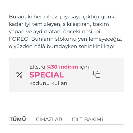
Nakliye ülkesi
Buradaki her cihaz, piyasaya çıktığı günkü
Amerika Birleşik
Tahmini teslim tarihi
8/10/26
kadar iyi temizleyen, sıkılaştıran, bakım
Devletleri
FAQ™ Dual LED Panel
yapan ve aydınlatan, önceki nesil bir
FOREO. Bunların stokunu yenilemeyeceğiz,
Birleşik Krallık
Tahmini teslim tarihi
8/9/26
POPÜLER
o yüzden hâlâ buradayken seninkini kap!
İspanya
Tahmini teslim tarihi
8/9/26
Ekstra
%30 indirim
için
Avustralya
Tahmini teslim tarihi
8/12/26
SPECIAL
Özel teklifler
Çok satanlar
Fransa
Tahmini teslim tarihi
8/9/26
kodunu kullan
Almanya
Tahmini teslim tarihi
8/9/26
Kanada
Tahmini teslim tarihi
8/13/26
Kırmızı Işık Terapisi
TÜMÜ
CIHAZLAR
CİLT BAKIMI