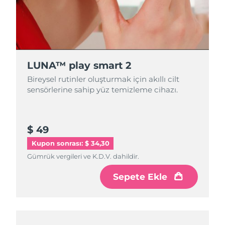
LUNA™ play smart 2
Bireysel rutinler oluşturmak için akıllı cilt
sensörlerine sahip yüz temizleme cihazı.
$ 49
Kupon sonrası: $ 34,30
Gümrük vergileri ve K.D.V. dahildir.
Sepete Ekle