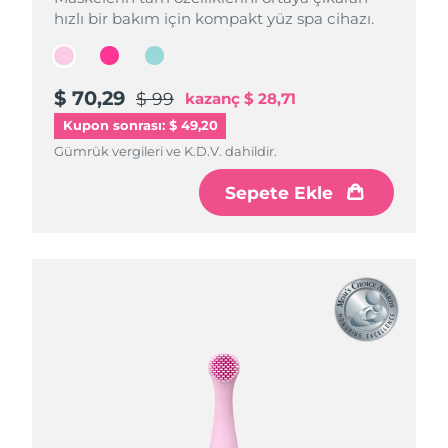
hızlı bir bakım için kompakt yüz spa cihazı.
hızlı bir bakım için kompakt yüz spa cihazı.
hızlı bir bakım için kompakt yüz spa cihazı.
$ 70,29
$ 70,29
$ 70,29
$ 99
$ 99
$ 99
kazanç
kazanç
kazanç
$ 28,71
$ 28,71
$ 28,71
Kupon sonrası: $ 49,20
Gümrük vergileri ve K.D.V. dahildir.
Gümrük vergileri ve K.D.V. dahildir.
Gümrük vergileri ve K.D.V. dahildir.
Sepete Ekle
Sepete Ekle
Sepete Ekle