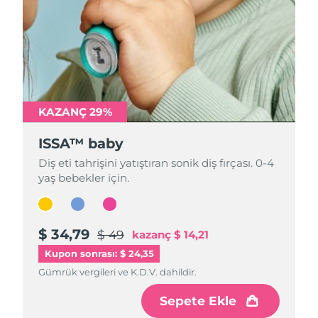
KAZANÇ 29%
KAZANÇ 29%
KAZANÇ 29%
ISSA™ baby
ISSA™ baby
ISSA™ baby
Diş eti tahrişini yatıştıran sonik diş fırçası. 0-4
Diş eti tahrişini yatıştıran sonik diş fırçası. 0-4
Diş eti tahrişini yatıştıran sonik diş fırçası. 0-4
yaş bebekler için.
yaş bebekler için.
yaş bebekler için.
$ 34,79
$ 34,79
$ 34,79
$ 49
$ 49
$ 49
kazanç
kazanç
kazanç
$ 14,21
$ 14,21
$ 14,21
Kupon sonrası: $ 24,35
Gümrük vergileri ve K.D.V. dahildir.
Gümrük vergileri ve K.D.V. dahildir.
Gümrük vergileri ve K.D.V. dahildir.
Sepete Ekle
Sepete Ekle
Sepete Ekle