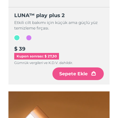
LUNA™ play plus 2
LUNA™ play plus 2
Etkili cilt bakımı için küçük ama güçlü yüz
Etkili cilt bakımı için küçük ama güçlü yüz
temizleme fırçası.
temizleme fırçası.
$ 39
$ 39
Kupon sonrası: $ 27,30
Gümrük vergileri ve K.D.V. dahildir.
Gümrük vergileri ve K.D.V. dahildir.
Sepete Ekle
Sepete Ekle