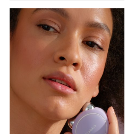
Slovakya
Tahmini teslim tarihi
8/9/26
Slovenya
Tahmini teslim tarihi
8/9/26
Güney Afrika
Tahmini teslim tarihi
8/17/26
Güney Kore
Tahmini teslim tarihi
8/11/26
İspanya
Tahmini teslim tarihi
8/9/26
İsveç
Tahmini teslim tarihi
8/9/26
İsviçre
Tahmini teslim tarihi
8/9/26
Tayvan
Tahmini teslim tarihi
8/14/26
Tayland
Tahmini teslim tarihi
8/13/26