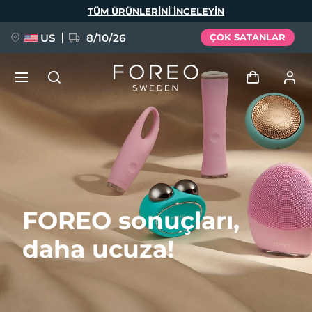
Ana
TÜM ÜRÜNLERINI INCELEYIN
içeriğe
atla
US
8/10/26
ÇOK SATANLAR
YENİ
Giriş
Dil Seçimi
BREAKING NEWS
Kullanici profi̇li̇
English
Deutsch
Español
Cihazlarım
FAQ™ Pure Beauty-Tech Elixir
FOREO sonuçları,
Français
Italiano
Português
Siparişlerim
Polski
Svenska
Русский
daha ucuza!
Türkçe
简体中文
繁體中文
Adresim
issa™ Teeth Whitening Set
Aboneliklerim