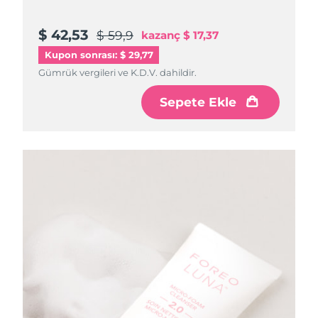
$ 42,53
$ 59,9
kazanç
$ 17,37
Kupon sonrası: $ 29,77
Gümrük vergileri ve K.D.V. dahildir.
Sepete Ekle