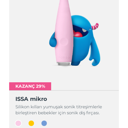
KAZANÇ 29%
KAZANÇ 29%
KAZANÇ 29%
ISSA mikro
ISSA mikro
ISSA mikro
Silikon kılları yumuşak sonik titreşimlerle
Silikon kılları yumuşak sonik titreşimlerle
Silikon kılları yumuşak sonik titreşimlerle
birleştiren bebekler için sonik diş fırçası.
birleştiren bebekler için sonik diş fırçası.
birleştiren bebekler için sonik diş fırçası.