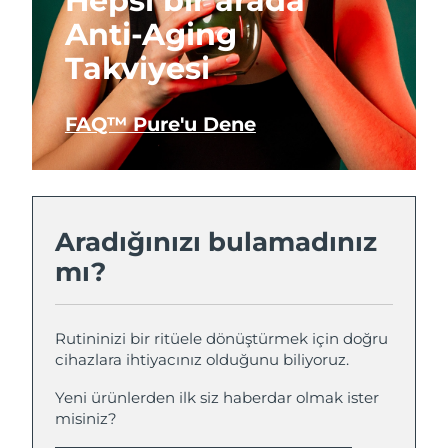
Hepsi bir arada
Anti-Aging
Takviyesi
FAQ™ Pure'u Dene
Aradığınızı bulamadınız
mı?
Rutininizi bir ritüele dönüştürmek için doğru
cihazlara ihtiyacınız olduğunu biliyoruz.
Yeni ürünlerden ilk siz haberdar olmak ister
misiniz?