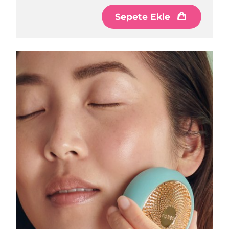
Sepete Ekle
Çin Makao ÖİB
Tahmini teslim tarihi
8/11/26
Malezya
Tahmini teslim tarihi
8/12/26
Malta
Tahmini teslim tarihi
8/9/26
Meksika
Tahmini teslim tarihi
8/13/26
Monako
Tahmini teslim tarihi
8/10/26
Hollanda
Tahmini teslim tarihi
8/9/26
Yeni Zelanda
Tahmini teslim tarihi
8/9/26
Norveç
Tahmini teslim tarihi
8/9/26
Umman
Tahmini teslim tarihi
8/12/26