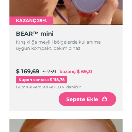
Türkiye
Tahmini teslim tarihi
8/10/26
Birleşik Arap
KAZANÇ 29%
Tahmini teslim tarihi
8/10/26
Emirlikleri
BEAR™ mini
Birleşik Krallık
Tahmini teslim tarihi
8/9/26
Kırışıklığa meyilli bölgelerde kullanıma
uygun kompakt, bakım cihazı.
Amerika Birleşik
Tahmini teslim tarihi
8/10/26
Devletleri
$ 169,69
$ 239
kazanç
$ 69,31
Özbekistan
Tahmini teslim tarihi
8/14/26
Kupon sonrası: $ 118,78
Vietnam
Tahmini teslim tarihi
8/15/26
Gümrük vergileri ve K.D.V. dahildir.
Sepete Ekle