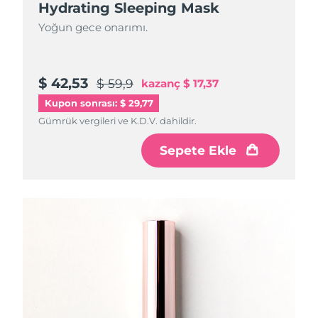
Hydrating Sleeping Mask
Yoğun gece onarımı.
$ 42,53
$ 59,9
kazanç
$ 17,37
Kupon sonrası: $ 29,77
Gümrük vergileri ve K.D.V. dahildir.
Sepete Ekle