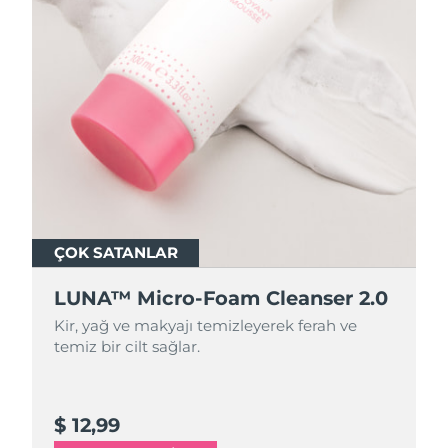
ÇOK SATANLAR
ÇOK SATANLAR
LUNA™ Micro-Foam Cleanser 2.0
LUNA™ Micro-Foam Cleanser 2.0
Kir, yağ ve makyajı temizleyerek ferah ve
Kir, yağ ve makyajı temizleyerek ferah ve
temiz bir cilt sağlar.
temiz bir cilt sağlar.
$ 12,99
$ 44,9