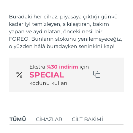
Nakliye ülkesi
Buradaki her cihaz, piyasaya çıktığı günkü
Amerika Birleşik
Tahmini teslim tarihi
8/11/26
kadar iyi temizleyen, sıkılaştıran, bakım
Devletleri
FAQ™ Dual LED Panel
yapan ve aydınlatan, önceki nesil bir
FOREO. Bunların stokunu yenilemeyeceğiz,
Birleşik Krallık
Tahmini teslim tarihi
8/10/26
POPÜLER
o yüzden hâlâ buradayken seninkini kap!
İspanya
Tahmini teslim tarihi
8/10/26
Ekstra
%30 indirim
için
Avustralya
Tahmini teslim tarihi
8/13/26
SPECIAL
Özel teklifler
Çok satanlar
Fransa
Tahmini teslim tarihi
8/10/26
kodunu kullan
Almanya
Tahmini teslim tarihi
8/10/26
Kanada
Tahmini teslim tarihi
8/14/26
Kırmızı Işık Terapisi
TÜMÜ
CIHAZLAR
CİLT BAKIMI