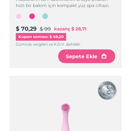
hızlı bir bakım için kompakt yüz spa cihazı.
hızlı bir bakım için kompakt yüz spa cihazı.
hızlı bir bakım için kompakt yüz spa cihazı.
$ 70,29
$ 70,29
$ 70,29
$ 99
$ 99
$ 99
kazanç
kazanç
kazanç
$ 28,71
$ 28,71
$ 28,71
Kupon sonrası: $ 49,20
Gümrük vergileri ve K.D.V. dahildir.
Gümrük vergileri ve K.D.V. dahildir.
Gümrük vergileri ve K.D.V. dahildir.
Sepete Ekle
Sepete Ekle
Sepete Ekle