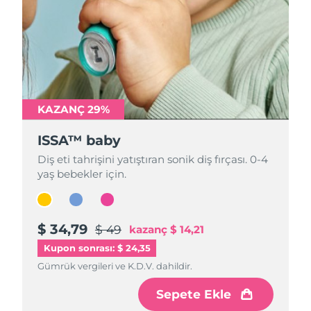
KAZANÇ 29%
KAZANÇ 29%
KAZANÇ 29%
ISSA™ baby
ISSA™ baby
ISSA™ baby
Diş eti tahrişini yatıştıran sonik diş fırçası. 0-4
Diş eti tahrişini yatıştıran sonik diş fırçası. 0-4
Diş eti tahrişini yatıştıran sonik diş fırçası. 0-4
yaş bebekler için.
yaş bebekler için.
yaş bebekler için.
$ 34,79
$ 34,79
$ 34,79
$ 49
$ 49
$ 49
kazanç
kazanç
kazanç
$ 14,21
$ 14,21
$ 14,21
Kupon sonrası: $ 24,35
Gümrük vergileri ve K.D.V. dahildir.
Gümrük vergileri ve K.D.V. dahildir.
Gümrük vergileri ve K.D.V. dahildir.
Sepete Ekle
Sepete Ekle
Sepete Ekle