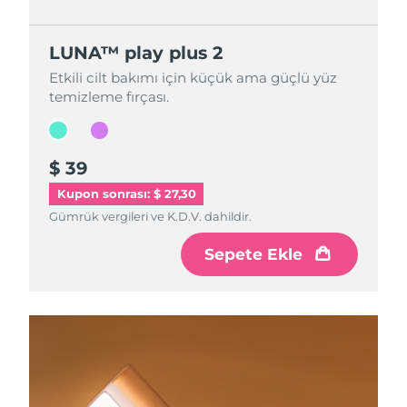
LUNA™ play plus 2
LUNA™ play plus 2
Etkili cilt bakımı için küçük ama güçlü yüz
Etkili cilt bakımı için küçük ama güçlü yüz
temizleme fırçası.
temizleme fırçası.
$ 39
$ 39
Kupon sonrası: $ 27,30
Gümrük vergileri ve K.D.V. dahildir.
Gümrük vergileri ve K.D.V. dahildir.
Sepete Ekle
Sepete Ekle