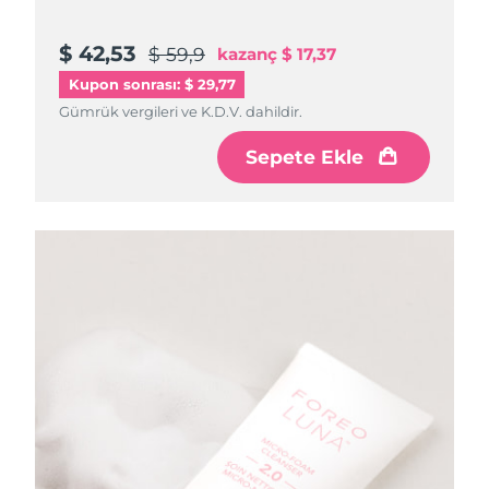
$ 42,53
$ 59,9
kazanç
$ 17,37
Kupon sonrası: $ 29,77
Gümrük vergileri ve K.D.V. dahildir.
Sepete Ekle