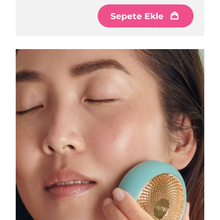
Sepete Ekle
Çin Makao ÖİB
Tahmini teslim tarihi
8/12/26
Malezya
Tahmini teslim tarihi
8/13/26
Malta
Tahmini teslim tarihi
8/10/26
Meksika
Tahmini teslim tarihi
8/14/26
Monako
Tahmini teslim tarihi
8/11/26
Hollanda
Tahmini teslim tarihi
8/10/26
Yeni Zelanda
Tahmini teslim tarihi
8/10/26
Norveç
Tahmini teslim tarihi
8/10/26
Umman
Tahmini teslim tarihi
8/13/26