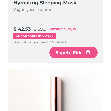
Hydrating Sleeping Mask
Yoğun gece onarımı.
$ 42,53
$ 59,9
kazanç
$ 17,37
Kupon sonrası: $ 29,77
Gümrük vergileri ve K.D.V. dahildir.
Sepete Ekle