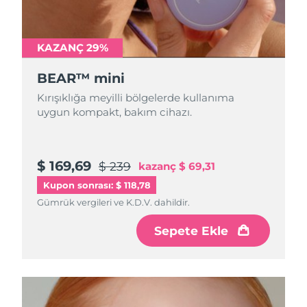
Türkiye
Tahmini teslim tarihi
8/11/26
Birleşik Arap
KAZANÇ 29%
Tahmini teslim tarihi
8/11/26
Emirlikleri
BEAR™ mini
Birleşik Krallık
Tahmini teslim tarihi
8/10/26
Kırışıklığa meyilli bölgelerde kullanıma
uygun kompakt, bakım cihazı.
Amerika Birleşik
Tahmini teslim tarihi
8/11/26
Devletleri
$ 169,69
$ 239
kazanç
$ 69,31
Özbekistan
Tahmini teslim tarihi
8/15/26
Kupon sonrası: $ 118,78
Vietnam
Tahmini teslim tarihi
8/16/26
Gümrük vergileri ve K.D.V. dahildir.
Sepete Ekle