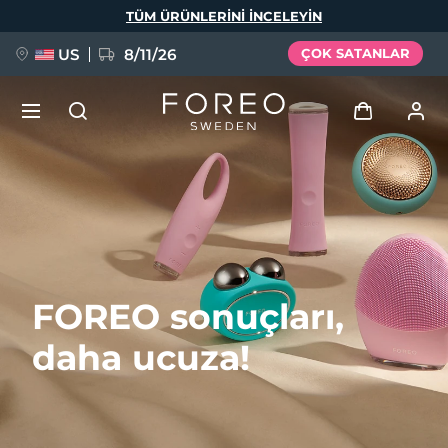
Ana
TÜM ÜRÜNLERINI INCELEYIN
içeriğe
atla
US
8/11/26
ÇOK SATANLAR
YENİ
Giriş
Dil Seçimi
BREAKING NEWS
Kullanici profi̇li̇
English
Deutsch
Español
Cihazlarım
FAQ™ Pure Beauty-Tech Elixir
FOREO sonuçları,
Français
Italiano
Português
Siparişlerim
Polski
Svenska
Русский
daha ucuza!
Türkçe
简体中文
繁體中文
Adresim
issa™ Teeth Whitening Set
Aboneliklerim