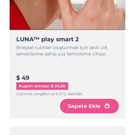
LUNA™ play smart 2
Bireysel rutinler oluşturmak için akıllı cilt
sensörlerine sahip yüz temizleme cihazı.
$ 49
Kupon sonrası: $ 34,30
Gümrük vergileri ve K.D.V. dahildir.
Sepete Ekle