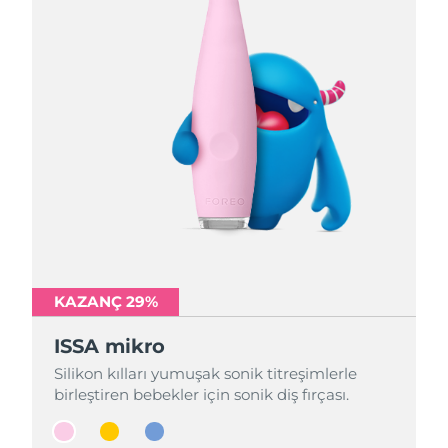
KAZANÇ 29%
KAZANÇ 29%
KAZANÇ 29%
ISSA mikro
ISSA mikro
ISSA mikro
Silikon kılları yumuşak sonik titreşimlerle
Silikon kılları yumuşak sonik titreşimlerle
Silikon kılları yumuşak sonik titreşimlerle
birleştiren bebekler için sonik diş fırçası.
birleştiren bebekler için sonik diş fırçası.
birleştiren bebekler için sonik diş fırçası.