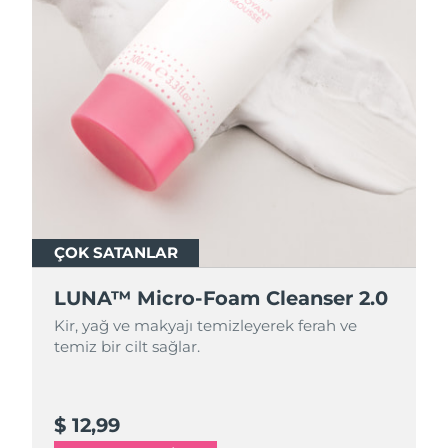
ÇOK SATANLAR
ÇOK SATANLAR
LUNA™ Micro-Foam Cleanser 2.0
LUNA™ Micro-Foam Cleanser 2.0
Kir, yağ ve makyajı temizleyerek ferah ve
Kir, yağ ve makyajı temizleyerek ferah ve
temiz bir cilt sağlar.
temiz bir cilt sağlar.
$ 12,99
$ 44,9