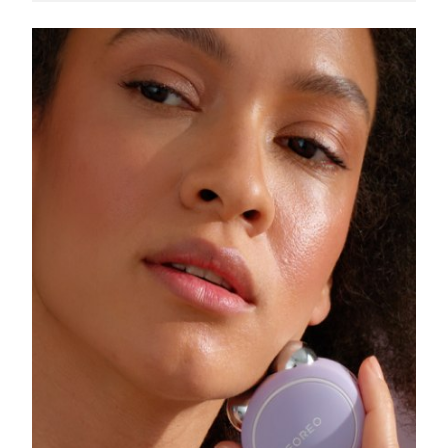
Slovakya
Tahmini teslim tarihi
8/10/26
Slovenya
Tahmini teslim tarihi
8/10/26
Güney Afrika
Tahmini teslim tarihi
8/18/26
Güney Kore
Tahmini teslim tarihi
8/12/26
İspanya
Tahmini teslim tarihi
8/10/26
İsveç
Tahmini teslim tarihi
8/10/26
İsviçre
Tahmini teslim tarihi
8/10/26
Tayvan
Tahmini teslim tarihi
8/15/26
Tayland
Tahmini teslim tarihi
8/14/26