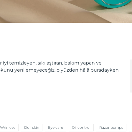
 iyi temizleyen, sıkılaştıran, bakım yapan ve
stokunu yenilemeyeceğiz, o yüzden hâlâ buradayken
 Wrinkles
Dull skin
Eye care
Oil control
Razor bumps