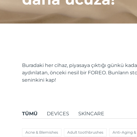
issa™ Teeth Whitening Set
FAQ™ Dual LED Panel
Buradaki her cihaz, piyasaya çıktığı günkü kadar
aydınlatan, önceki nesil bir FOREO. Bunların 
POPÜLER
seninkini kap!
Özel teklifler
Çok satanlar
TÜMÜ
DEVICES
SKINCARE
Acne & Blemishes
Adult toothbrushes
Anti-Aging &