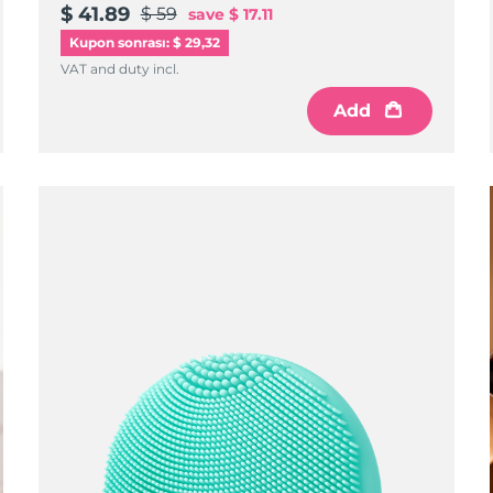
$ 41.89
$ 59
save
$ 17.11
Kupon sonrası: $ 29,32
VAT and duty incl.
Add