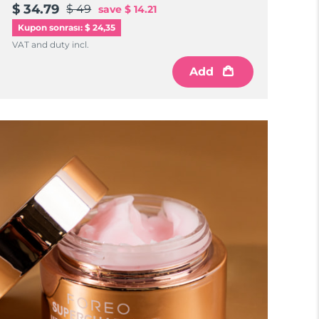
$ 34.79
$ 49
save
$ 14.21
Kupon sonrası: $ 24,35
VAT and duty incl.
Add