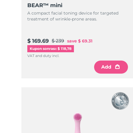
KIWI™ cilt bakımı
All acne treatment devices
All revitalizing eye massagers
Serum
BEAR™ mini
issa™ Teeth Whitening Gel
Advanced pore care essentials
For healthy hair
A compact facial toning device for targeted
18% PAP
treatment of wrinkle-prone areas.
Kozmetik ürünleri
Erkekler
$ 169.69
$ 239
save
$ 69.31
Kupon sonrası: $ 118,78
Tüm Ürünler
VAT and duty incl.
Add
FOREO APP
HAKKINDA