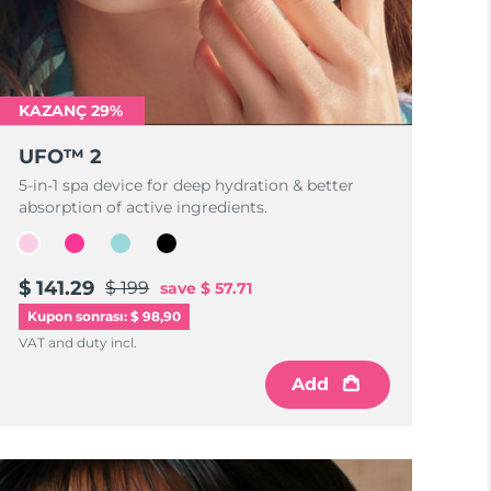
KAZANÇ 29%
UFO™ 2
5-in-1 spa device for deep hydration & better
absorption of active ingredients.
$ 141.29
$ 199
save
$ 57.71
Kupon sonrası: $ 98,90
VAT and duty incl.
Add