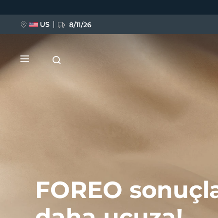
Ana
içeriğe
atla
US
8/11/26
YENİ
BREAKING NEWS
FOREO sonuçla
FAQ™ Pure Beauty-Tech Elixir
daha ucuza!