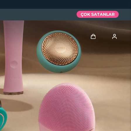
ÇOK SATANLAR
Giriş
Kullanici profi̇li̇
Cihazlarım
Siparişlerim
Adresim
Aboneliklerim