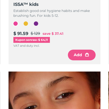
ISSA™ kids
Establish good oral hygiene habits and make
brushing fun. For kids 5-12.
$ 91.59
$ 129
save
$ 37.41
Kupon sonrası: $ 64,11
VAT and duty incl.
Add