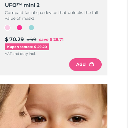
UFO™ mini 2
Compact facial spa device that unlocks the full
value of masks.
$ 70.29
$ 99
save
$ 28.71
Kupon sonrası: $ 49,20
VAT and duty incl.
Add