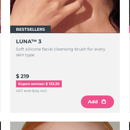
BESTSELLERS
LUNA™ 3
Soft silicone facial cleansing brush for every
skin type.
$ 219
Kupon sonrası: $ 153,30
VAT and duty incl.
Add