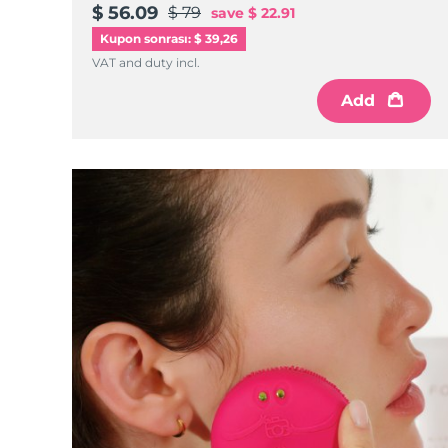
$ 56.09
$ 79
save
$ 22.91
Kupon sonrası: $ 39,26
VAT and duty incl.
Add