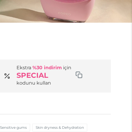
Ekstra
%30 indirim
için
SPECIAL
kodunu kullan
Sensitive gums
Skin dryness & Dehydration