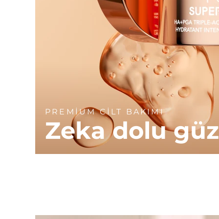
PREMİUM CİLT BAKIMI
Zeka dolu güz