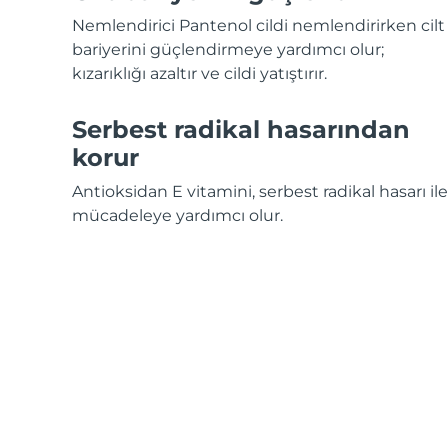
KIWI™ cilt bakımı
All acne treatment devices
All revitalizing eye massagers
Serum
issa™ Teeth Whitening Gel
Nemlendirici Pantenol cildi nemlendirirken cilt
Advanced pore care essentials
For healthy hair
18% PAP
bariyerini güçlendirmeye yardımcı olur;
kızarıklığı azaltır ve cildi yatıştırır.
Kozmetik ürünleri
Erkekler
Serbest radikal hasarından
korur
Tüm Ürünler
Antioksidan E vitamini, serbest radikal hasarı ile
mücadeleye yardımcı olur.
FOREO APP
HAKKINDA