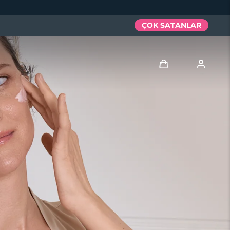
ÇOK SATANLAR
Giriş
Kullanici profi̇li̇
Cihazlarım
Siparişlerim
Adresim
Aboneliklerim