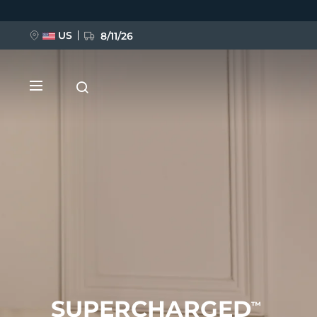
Ana
içeriğe
atla
US
8/11/26
YENİ
BREAKING NEWS
FAQ™ Pure Beauty-Tech Elixir
SUPERCHARGED
™