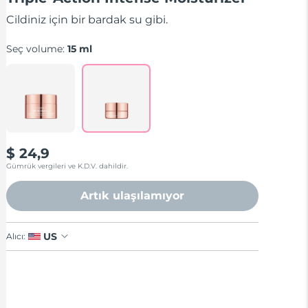
stars,
average
Cildiniz için bir bardak su gibi.
rating
value.
Read
Seç volume:
15 ml
6
Reviews.
Same
page
link.
$ 24,9
Gümrük vergileri ve K.D.V. dahildir.
Artık ulaşılamıyor
US
Alıcı: