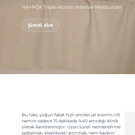
HA+PGA Triple-Action Intense Moisturizer
issa™ Teeth Whitening Set
Şimdi alın
FAQ™ Dual LED Panel
POPÜLER
Özel teklifler
Çok satanlar
Bu lüks, yoğun fakat hızlı emilen jel kremin cilt
nemini sadece 15 dakikada %40 artırdığı klinik
olarak kanıtlanmıştır. Uzun süreli nemlendirme
sağlamak, elastikiyeti artırmak, nem kaybını