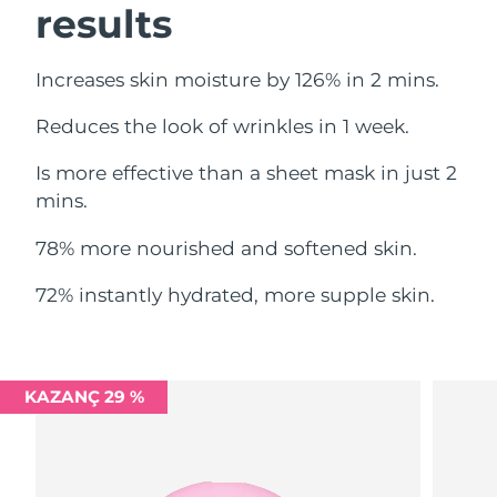
results
Filipinler
Tahmini teslim tarihi
8/15/26
Polonya
Tahmini teslim tarihi
8/13/26
Increases skin moisture by 126% in 2 mins.
Reduces the look of wrinkles in 1 week.
Portekiz
Tahmini teslim tarihi
8/12/26
Is more effective than a sheet mask in just 2
Porto Riko
Tahmini teslim tarihi
8/14/26
mins.
Katar
Tahmini teslim tarihi
8/13/26
78% more nourished and softened skin.
Reunion
Tahmini teslim tarihi
8/17/26
72% instantly hydrated, more supple skin.
Romanya
Tahmini teslim tarihi
8/12/26
Rusya
Tahmini teslim tarihi
8/20/26
KAZANÇ 29 %
Suudi Arabistan
Tahmini teslim tarihi
8/13/26
Singapur
Tahmini teslim tarihi
8/14/26