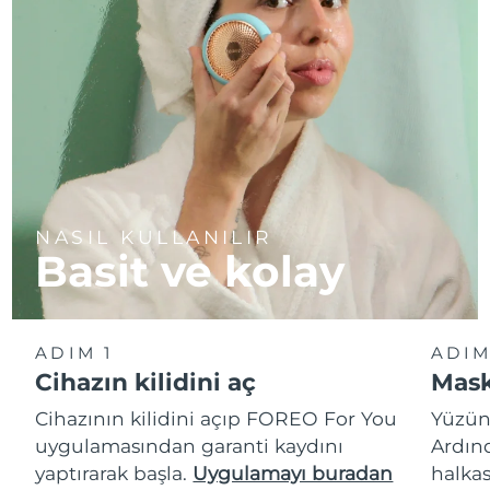
NASIL KULLANILIR
Basit ve kolay
ADIM 1
ADIM
Cihazın kilidini aç
Mask
Cihazının kilidini açıp FOREO For You
Yüzün
uygulamasından garanti kaydını
Ardın
yaptırarak başla.
Uygulamayı buradan
halkas