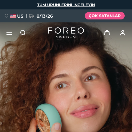
Ana
TÜM ÜRÜNLERINI INCELEYIN
içeriğe
atla
US
8/13/26
ÇOK SATANLAR
YENİ
Giriş
Dil Seçimi
BREAKING NEWS
Kullanici profi̇li̇
English
Deutsch
Español
Cihazlarım
FAQ™ Pure Beauty-Tech Elixir
Français
Italiano
Português
Siparişlerim
Polski
Svenska
Русский
Türkçe
简体中文
繁體中文
Adresim
issa™ Teeth Whitening Set
Aboneliklerim