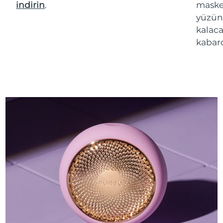
indirin
.
maske 
yüzün
kalaca
kabarc