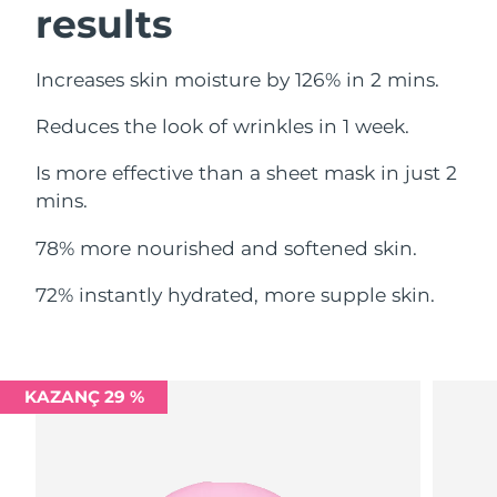
results
Filipinler
Tahmini teslim tarihi
8/12/26
Polonya
Tahmini teslim tarihi
8/10/26
Increases skin moisture by 126% in 2 mins.
Reduces the look of wrinkles in 1 week.
Portekiz
Tahmini teslim tarihi
8/9/26
Is more effective than a sheet mask in just 2
Porto Riko
Tahmini teslim tarihi
8/11/26
mins.
Katar
Tahmini teslim tarihi
8/10/26
78% more nourished and softened skin.
Reunion
Tahmini teslim tarihi
8/14/26
72% instantly hydrated, more supple skin.
Romanya
Tahmini teslim tarihi
8/9/26
Rusya
Tahmini teslim tarihi
8/17/26
KAZANÇ 29 %
Suudi Arabistan
Tahmini teslim tarihi
8/10/26
Singapur
Tahmini teslim tarihi
8/11/26