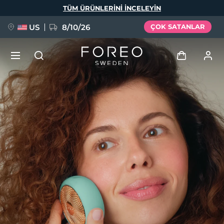
Ana
TÜM ÜRÜNLERINI INCELEYIN
içeriğe
atla
US
8/10/26
ÇOK SATANLAR
YENİ
Giriş
Dil Seçimi
BREAKING NEWS
Kullanici profi̇li̇
English
Deutsch
Español
Cihazlarım
FAQ™ Pure Beauty-Tech Elixir
Français
Italiano
Português
Siparişlerim
Polski
Svenska
Русский
Türkçe
简体中文
繁體中文
Adresim
issa™ Teeth Whitening Set
Aboneliklerim