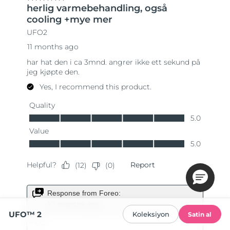
UFO™ 2
Koleksiyon
Satin al