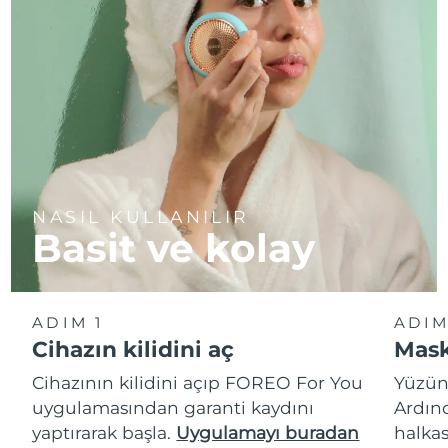
NASIL KULLANILIR
Basit ve kolay
ADIM 1
ADIM
Cihazın kilidini aç
Mask
Cihazının kilidini açıp FOREO For You
Yüzün
uygulamasından garanti kaydını
Ardın
yaptırarak başla.
Uygulamayı buradan
halkas