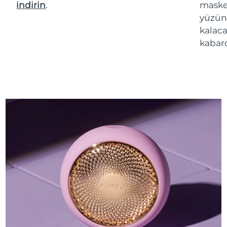
indirin
.
maske 
yüzün
kalaca
kabarc