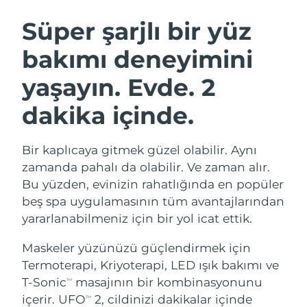
İSVEÇ GÜZELLIK RUTINI
Süper şarjlı bir yüz
bakımı deneyimini
Tahmini teslim tarihi
Avustralya
11/08/2026
yaşayın.
Evde. 2
Yüz temizleme
Yüz sıkılaştırma
Tahmini teslim tarihi
Avusturya
LUNA™ 4 seti
BEAR™ 2 seti
dakika içinde.
08/08/2026
Anti-aging massage
Microcurrent toning
Tahmini teslim tarihi
Bahreyn
Bir kaplıcaya gitmek güzel olabilir. Aynı
09/08/2026
Nemlendirme
Ağız bakımı
zamanda pahalı da olabilir. Ve zaman alır.
LUNA™ 4 Plus
BEAR™ 2 go
Tahmini teslim tarihi
Bu yüzden, evinizin rahatlığında en popüler
Belçika
UFO™ 3 seti
issa™ 4
08/08/2026
Massage, LED heating
Microcurrent toning on-the-go
beş spa uygulamasının tüm avantajlarından
FAQ™ YAŞLANMA KARŞITI BAKIM
Deep facial hydration
Hybrid silicone sonic toothbrush
yararlanabilmeniz için bir yol icat ettik.
Tahmini teslim tarihi
Bermuda
14/08/2026
NEW
LUNA™ 4 Men
BEAR™ 2 eyes & lips
Maskeler yüzünüzü güçlendirmek için
UFO™ 3 LED
issa™ 4 plus
For men, anti-aging massage
Microcurrent line smoothing device
Tahmini teslim tarihi
Termoterapi, Kriyoterapi, LED ışık bakımı ve
Bosna-Hersek
Near-infrared and red light therapy
11/08/2026
Smart hybrid silicone sonic toothbrush
T-Sonic
masajının bir kombinasyonunu
TM
device
Yaşlanma karşıtı
LED bakım
içerir. UFO
2, cildinizi dakikalar içinde
TM
Tahmini teslim tarihi