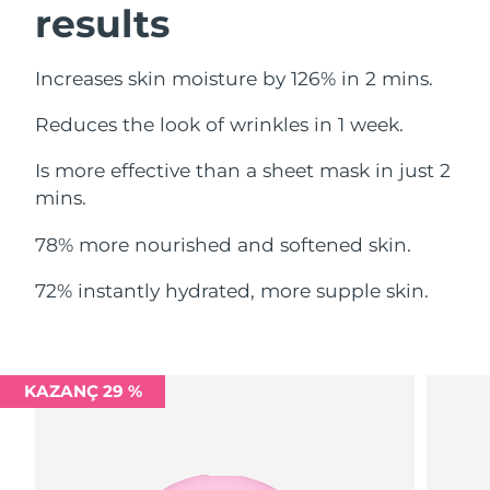
Tahmini teslim tarihi
Lübnan
results
09/08/2026
Tahmini teslim tarihi
Litvanya
Increases skin moisture by 126% in 2 mins.
08/08/2026
Reduces the look of wrinkles in 1 week.
Tahmini teslim tarihi
Lüksemburg
08/08/2026
Is more effective than a sheet mask in just 2
mins.
Tahmini teslim tarihi
Çin Makao ÖİB
10/08/2026
78% more nourished and softened skin.
Tahmini teslim tarihi
Malezya
11/08/2026
72% instantly hydrated, more supple skin.
Tahmini teslim tarihi
Malta
08/08/2026
KAZANÇ 29 %
Tahmini teslim tarihi
Meksika
12/08/2026
Tahmini teslim tarihi
Monako
09/08/2026