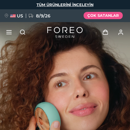
Ana
TÜM ÜRÜNLERINI INCELEYIN
içeriğe
atla
US
8/9/26
ÇOK SATANLAR
YENİ
Giriş
Dil Seçimi
BREAKING NEWS
Kullanici profi̇li̇
English
Deutsch
Español
Cihazlarım
FAQ™ Pure Beauty-Tech Elixir
Français
Italiano
Português
Siparişlerim
Polski
Svenska
Русский
Türkçe
简体中文
繁體中文
Adresim
issa™ Teeth Whitening Set
Aboneliklerim