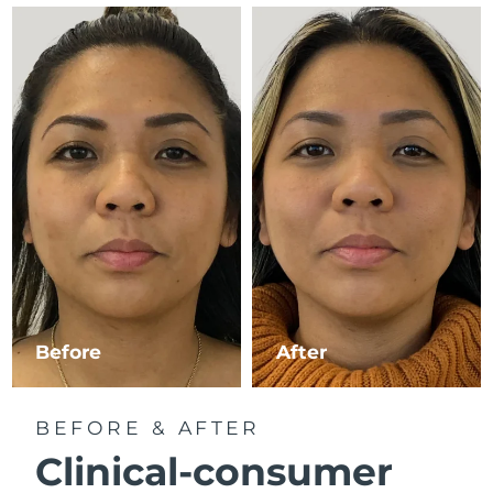
Tahmini teslim tarihi
İsrail
12/08/2026
Tahmini teslim tarihi
İtalya
08/08/2026
Tahmini teslim tarihi
Japonya
11/08/2026
Tahmini teslim tarihi
Jersey
13/08/2026
Tahmini teslim tarihi
Kazakistan
10/08/2026
Before
After
Tahmini teslim tarihi
Kuveyt
08/08/2026
BEFORE & AFTER
Tahmini teslim tarihi
Letonya
08/08/2026
Clinical-consumer