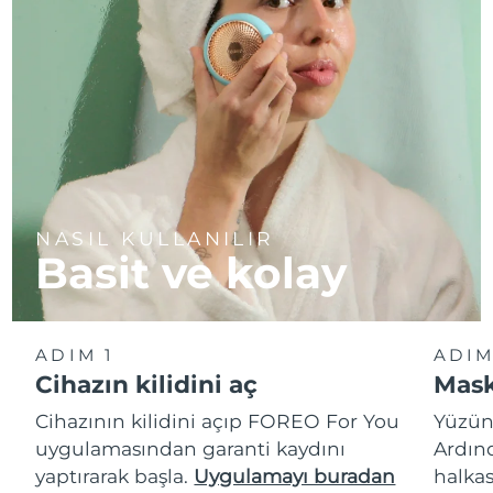
NASIL KULLANILIR
Basit ve kolay
ADIM 1
ADIM
Cihazın kilidini aç
Mask
Cihazının kilidini açıp FOREO For You
Yüzün
uygulamasından garanti kaydını
Ardın
yaptırarak başla.
Uygulamayı buradan
halkas