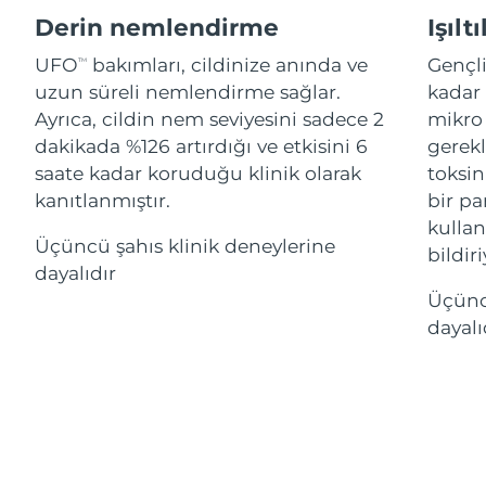
Advanced pore care essentials
Cebelitarık
For healthy hair
12/08/2026
18% PAP
Derin nemlendirme
Işılt
Kozmetik ürünleri
Erkekler
UFO
bakımları, cildinize anında ve
Gençl
Tahmini teslim tarihi
TM
Yunanistan
08/08/2026
uzun süreli nemlendirme sağlar.
kadar 
Ayrıca, cildin nem seviyesini sadece 2
mikro 
Tahmini teslim tarihi
Çin Hong Kong ÖİB
dakikada %126 artırdığı ve etkisini 6
gerekl
09/08/2026
Tüm Ürünler
saate kadar koruduğu klinik olarak
toksin
Tahmini teslim tarihi
kanıtlanmıştır.
bir par
Macaristan
08/08/2026
kulla
Üçüncü şahıs klinik deneylerine
bildiri
FOREO APP
Tahmini teslim tarihi
İzlanda
dayalıdır
09/08/2026
Üçüncü
HAKKINDA
Tahmini teslim tarihi
dayalı
Endonezya
06/08/2026
Tahmini teslim tarihi
İrlanda
08/08/2026
Tahmini teslim tarihi
Man Adası
10/08/2026