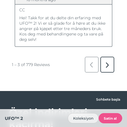
Sohbete başla
Özel indirimleri
UFO™ 2
Koleksiyon
Satin al
kaçırma!