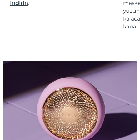
indirin
.
maske 
yüzün
kalaca
kabarc