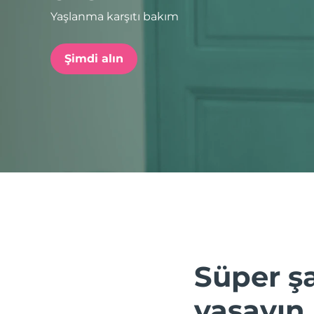
Yaşlanma karşıtı bakım
issa™ Teeth Whitening Set
Şimdi alın
FAQ™ Dual LED Panel
POPÜLER
Özel teklifler
Çok satanlar
Süper şa
yaşayın.