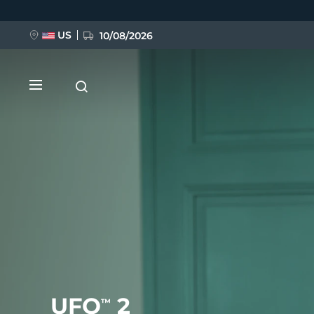
Ana
içeriğe
atla
US
10/08/2026
YENİ
BREAKING NEWS
FAQ™ Pure Beauty-Tech Elixir
UFO
2
™