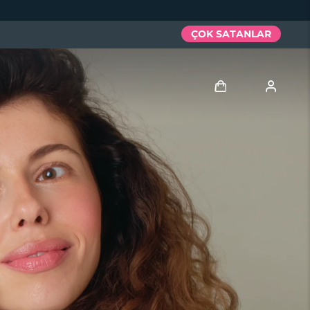
ÇOK SATANLAR
Giriş
Kullanici profi̇li̇
Cihazlarım
Siparişlerim
Adresim
Aboneliklerim