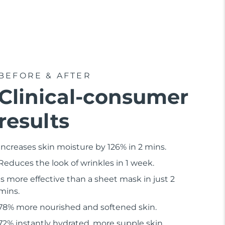
BEFORE & AFTER
Clinical-consumer
results
Increases skin moisture by 126% in 2 mins.
Reduces the look of wrinkles in 1 week.
Is more effective than a sheet mask in just 2
mins.
78% more nourished and softened skin.
72% instantly hydrated, more supple skin.