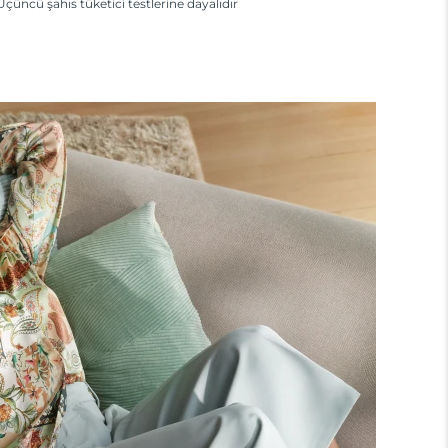
Üçüncü şahıs tüketici testlerine dayalıdır