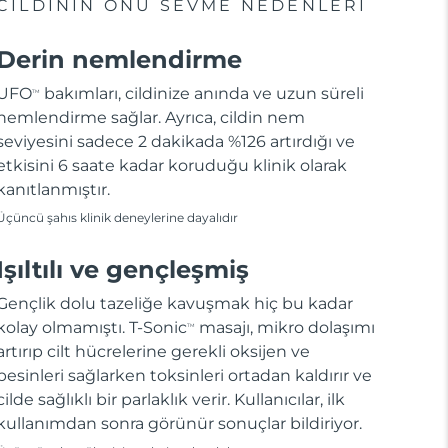
CILDININ ONU SEVME NEDENLERI
Derin nemlendirme
UFO
bakımları, cildinize anında ve uzun süreli
TM
nemlendirme sağlar. Ayrıca, cildin nem
seviyesini sadece 2 dakikada %126 artırdığı ve
etkisini 6 saate kadar koruduğu klinik olarak
kanıtlanmıştır.
Üçüncü şahıs klinik deneylerine dayalıdır
Işıltılı ve gençleşmiş
Gençlik dolu tazeliğe kavuşmak hiç bu kadar
kolay olmamıştı. T-Sonic
masajı, mikro dolaşımı
TM
artırıp cilt hücrelerine gerekli oksijen ve
besinleri sağlarken toksinleri ortadan kaldırır ve
cilde sağlıklı bir parlaklık verir. Kullanıcılar, ilk
kullanımdan sonra görünür sonuçlar bildiriyor.