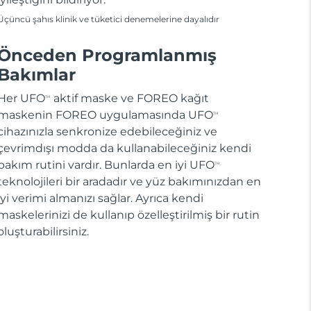
Üçüncü şahıs klinik ve tüketici denemelerine dayalıdır
Önceden Programlanmış
Bakımlar
Her UFO
aktif maske ve FOREO kağıt
TM
maskenin FOREO uygulamasında UFO
TM
cihazınızla senkronize edebileceğiniz ve
çevrimdışı modda da kullanabileceğiniz kendi
bakım rutini vardır. Bunlarda en iyi UFO
TM
teknolojileri bir aradadır ve yüz bakımınızdan en
iyi verimi almanızı sağlar. Ayrıca kendi
maskelerinizi de kullanıp özelleştirilmiş bir rutin
oluşturabilirsiniz.