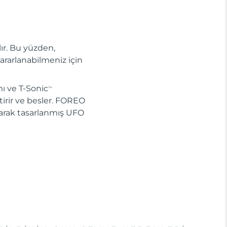
lır. Bu yüzden,
ararlanabilmeniz için
ı ve T-Sonic
TM
ştirir ve besler. FOREO
larak tasarlanmış UFO