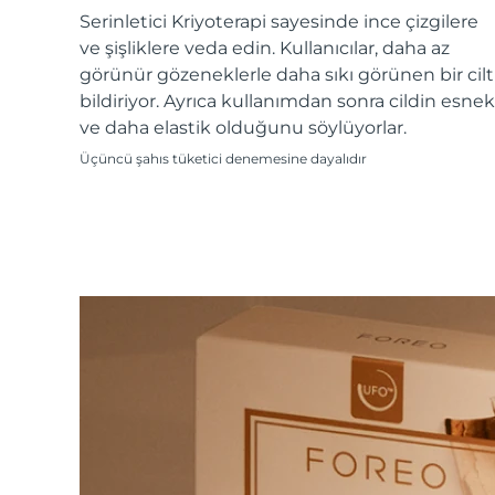
KIWI™ cilt bakımı
All acne treatment devices
All revitalizing eye massagers
Serum
Serinletici Kriyoterapi sayesinde ince çizgilere
issa™ Teeth Whitening Gel
Advanced pore care essentials
For healthy hair
ve şişliklere veda edin. Kullanıcılar, daha az
18% PAP
görünür gözeneklerle daha sıkı görünen bir cilt
Kozmetik ürünleri
Erkekler
bildiriyor. Ayrıca kullanımdan sonra cildin esnek
ve daha elastik olduğunu söylüyorlar.
Üçüncü şahıs tüketici denemesine dayalıdır
Tüm Ürünler
FOREO APP
HAKKINDA