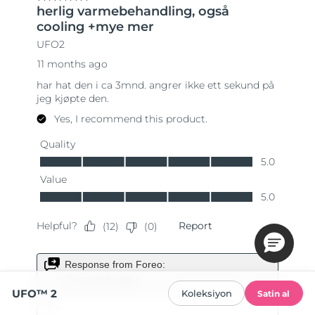
UFO™ 2
Koleksiyon
Satin al