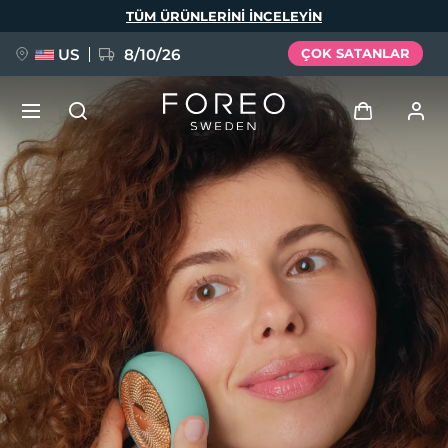
Ana
TÜM ÜRÜNLERINI INCELEYIN
içeriğe
atla
US
8/10/26
ÇOK SATANLAR
YENİ
Giriş
Dil Seçimi
BREAKING NEWS
Kullanici profi̇li̇
English
Deutsch
Español
Cihazlarım
FAQ™ Pure Beauty-Tech Elixir
Français
Italiano
Português
Siparişlerim
Polski
Svenska
Русский
Türkçe
简体中文
繁體中文
Adresim
issa™ Teeth Whitening Set
Aboneliklerim