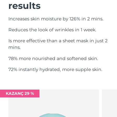
results
Filipinler
Tahmini teslim tarihi
8/12/26
Polonya
Tahmini teslim tarihi
8/10/26
Increases skin moisture by 126% in 2 mins.
Reduces the look of wrinkles in 1 week.
Portekiz
Tahmini teslim tarihi
8/9/26
Is more effective than a sheet mask in just 2
Porto Riko
Tahmini teslim tarihi
8/11/26
mins.
Katar
Tahmini teslim tarihi
8/10/26
78% more nourished and softened skin.
Reunion
Tahmini teslim tarihi
8/14/26
72% instantly hydrated, more supple skin.
Romanya
Tahmini teslim tarihi
8/9/26
Rusya
Tahmini teslim tarihi
8/17/26
KAZANÇ 29 %
Suudi Arabistan
Tahmini teslim tarihi
8/10/26
Singapur
Tahmini teslim tarihi
8/11/26