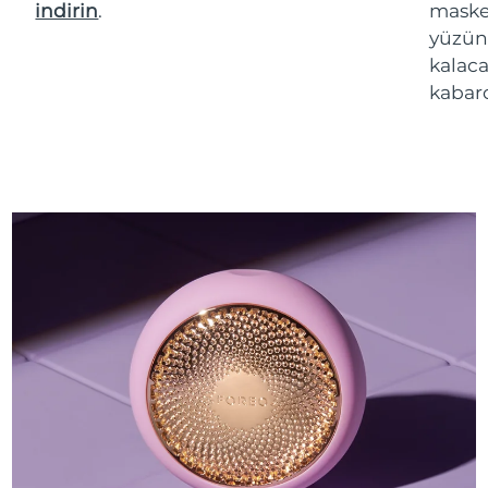
indirin
.
maske 
yüzün
kalaca
kabarc