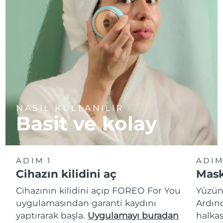
NASIL KULLANILIR
Basit ve kolay
ADIM 1
ADIM
Cihazın kilidini aç
Mask
Cihazının kilidini açıp FOREO For You
Yüzün
uygulamasından garanti kaydını
Ardın
yaptırarak başla.
Uygulamayı buradan
halkas