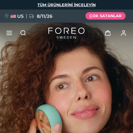
Ana
TÜM ÜRÜNLERINI INCELEYIN
içeriğe
atla
US
8/11/26
ÇOK SATANLAR
YENİ
Giriş
Dil Seçimi
BREAKING NEWS
Kullanici profi̇li̇
English
Deutsch
Español
Cihazlarım
FAQ™ Pure Beauty-Tech Elixir
Français
Italiano
Português
Siparişlerim
Polski
Svenska
Русский
Türkçe
简体中文
繁體中文
Adresim
issa™ Teeth Whitening Set
Aboneliklerim