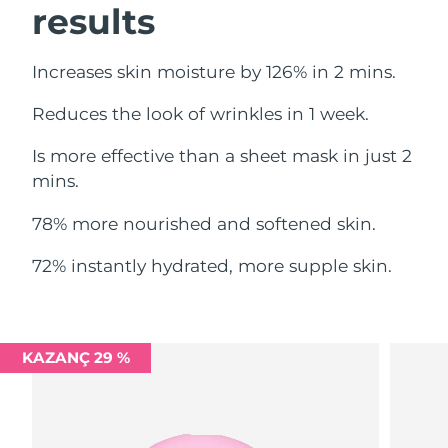
results
Filipinler
Tahmini teslim tarihi
8/13/26
Polonya
Tahmini teslim tarihi
8/11/26
Increases skin moisture by 126% in 2 mins.
Reduces the look of wrinkles in 1 week.
Portekiz
Tahmini teslim tarihi
8/10/26
Is more effective than a sheet mask in just 2
Porto Riko
Tahmini teslim tarihi
8/12/26
mins.
Katar
Tahmini teslim tarihi
8/11/26
78% more nourished and softened skin.
Reunion
Tahmini teslim tarihi
8/15/26
72% instantly hydrated, more supple skin.
Romanya
Tahmini teslim tarihi
8/10/26
Rusya
Tahmini teslim tarihi
8/18/26
KAZANÇ 29 %
Suudi Arabistan
Tahmini teslim tarihi
8/11/26
Singapur
Tahmini teslim tarihi
8/12/26