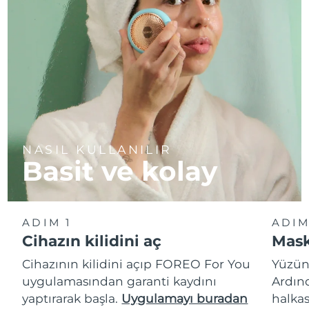
NASIL KULLANILIR
Basit ve kolay
ADIM 1
ADIM
Cihazın kilidini aç
Mask
Cihazının kilidini açıp FOREO For You
Yüzün
uygulamasından garanti kaydını
Ardın
yaptırarak başla.
Uygulamayı buradan
halkas