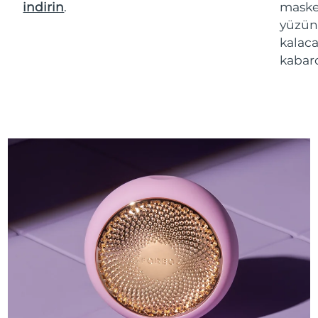
indirin
.
maske 
yüzün
kalaca
kabarc