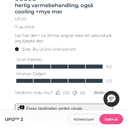
UFO™ 2
Koleksiyon
Satin al