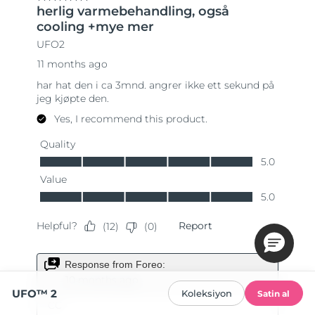
UFO™ 2
Koleksiyon
Satin al