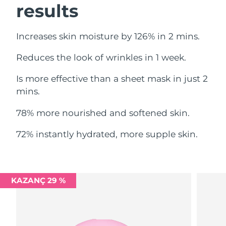
results
Filipinler
Tahmini teslim tarihi
8/14/26
Polonya
Tahmini teslim tarihi
8/12/26
Increases skin moisture by 126% in 2 mins.
Reduces the look of wrinkles in 1 week.
Portekiz
Tahmini teslim tarihi
8/11/26
Is more effective than a sheet mask in just 2
Porto Riko
Tahmini teslim tarihi
8/13/26
mins.
Katar
Tahmini teslim tarihi
8/12/26
78% more nourished and softened skin.
Reunion
Tahmini teslim tarihi
8/16/26
72% instantly hydrated, more supple skin.
Romanya
Tahmini teslim tarihi
8/11/26
Rusya
Tahmini teslim tarihi
8/19/26
KAZANÇ 29 %
Suudi Arabistan
Tahmini teslim tarihi
8/12/26
Singapur
Tahmini teslim tarihi
8/13/26