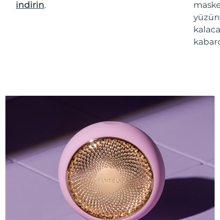
indirin
.
maske 
yüzün
kalaca
kabarc