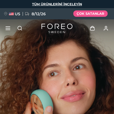
Ana
TÜM ÜRÜNLERINI INCELEYIN
içeriğe
atla
US
8/12/26
ÇOK SATANLAR
YENİ
Giriş
Dil Seçimi
BREAKING NEWS
Kullanici profi̇li̇
English
Deutsch
Español
Cihazlarım
FAQ™ Pure Beauty-Tech Elixir
Français
Italiano
Português
Siparişlerim
Polski
Svenska
Русский
Türkçe
简体中文
繁體中文
Adresim
issa™ Teeth Whitening Set
Aboneliklerim