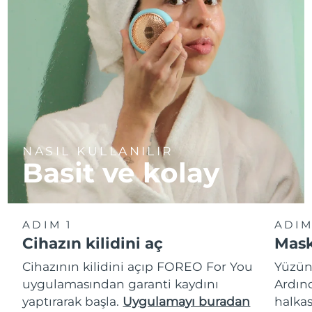
NASIL KULLANILIR
Basit ve kolay
ADIM 1
ADIM
Cihazın kilidini aç
Mask
Cihazının kilidini açıp FOREO For You
Yüzün
uygulamasından garanti kaydını
Ardın
yaptırarak başla.
Uygulamayı buradan
halkas