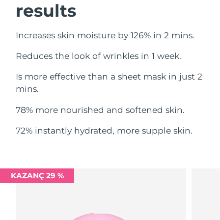
results
Filipinler
Tahmini teslim tarihi
8/14/26
Polonya
Tahmini teslim tarihi
8/12/26
Increases skin moisture by 126% in 2 mins.
Reduces the look of wrinkles in 1 week.
Portekiz
Tahmini teslim tarihi
8/11/26
Is more effective than a sheet mask in just 2
Porto Riko
Tahmini teslim tarihi
8/13/26
mins.
Katar
Tahmini teslim tarihi
8/12/26
78% more nourished and softened skin.
Reunion
Tahmini teslim tarihi
8/16/26
72% instantly hydrated, more supple skin.
Romanya
Tahmini teslim tarihi
8/11/26
Rusya
Tahmini teslim tarihi
8/19/26
KAZANÇ 29 %
Suudi Arabistan
Tahmini teslim tarihi
8/12/26
Singapur
Tahmini teslim tarihi
8/13/26