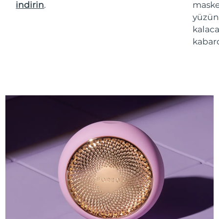
indirin
.
maske 
yüzün
kalaca
kabarc