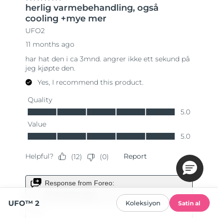
UFO™ 2
Koleksiyon
Satin al