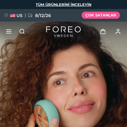
Ana
TÜM ÜRÜNLERINI INCELEYIN
içeriğe
atla
US
8/12/26
ÇOK SATANLAR
YENİ
Giriş
Dil Seçimi
BREAKING NEWS
Kullanici profi̇li̇
English
Deutsch
Español
Cihazlarım
FAQ™ Pure Beauty-Tech Elixir
Français
Italiano
Português
Siparişlerim
Polski
Svenska
Русский
Türkçe
简体中文
繁體中文
Adresim
issa™ Teeth Whitening Set
Aboneliklerim