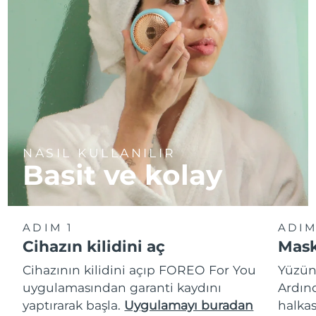
NASIL KULLANILIR
Basit ve kolay
ADIM 1
ADIM
Cihazın kilidini aç
Mask
Cihazının kilidini açıp FOREO For You
Yüzün
uygulamasından garanti kaydını
Ardın
yaptırarak başla.
Uygulamayı buradan
halkas