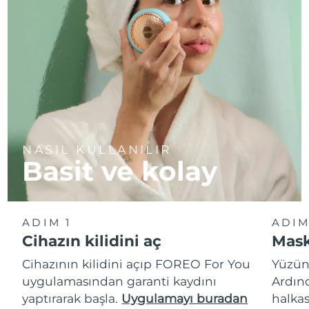
NASIL KULLANILIR
Basit ve kolay
ADIM 1
ADIM
Cihazın kilidini aç
Mask
Cihazının kilidini açıp FOREO For You
Yüzün
uygulamasından garanti kaydını
Ardın
yaptırarak başla.
Uygulamayı buradan
halkas