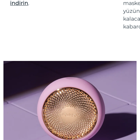
indirin
.
maske 
yüzün
kalaca
kabarc