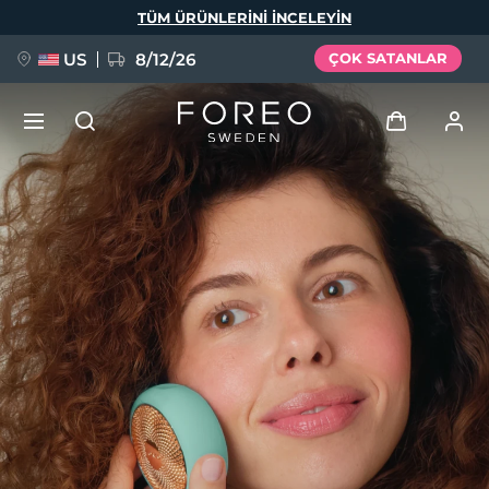
Ana
TÜM ÜRÜNLERINI INCELEYIN
içeriğe
atla
US
8/12/26
ÇOK SATANLAR
YENİ
Giriş
Dil Seçimi
BREAKING NEWS
Kullanici profi̇li̇
English
Deutsch
Español
Cihazlarım
FAQ™ Pure Beauty-Tech Elixir
Français
Italiano
Português
Siparişlerim
Polski
Svenska
Русский
Türkçe
简体中文
繁體中文
Adresim
issa™ Teeth Whitening Set
Aboneliklerim