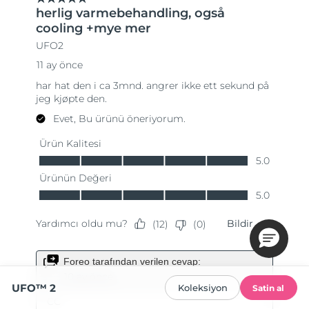
UFO™ 2
Koleksiyon
Satin al