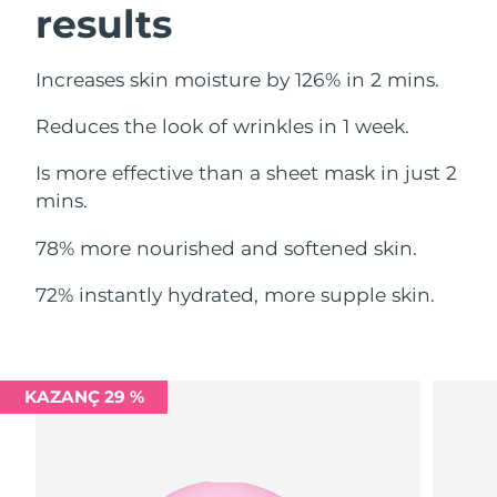
results
Filipinler
Tahmini teslim tarihi
8/14/26
Polonya
Tahmini teslim tarihi
8/12/26
Increases skin moisture by 126% in 2 mins.
Reduces the look of wrinkles in 1 week.
Portekiz
Tahmini teslim tarihi
8/11/26
Is more effective than a sheet mask in just 2
Porto Riko
Tahmini teslim tarihi
8/13/26
mins.
Katar
Tahmini teslim tarihi
8/12/26
78% more nourished and softened skin.
Reunion
Tahmini teslim tarihi
8/16/26
72% instantly hydrated, more supple skin.
Romanya
Tahmini teslim tarihi
8/11/26
Rusya
Tahmini teslim tarihi
8/19/26
KAZANÇ 29 %
Suudi Arabistan
Tahmini teslim tarihi
8/12/26
Singapur
Tahmini teslim tarihi
8/13/26