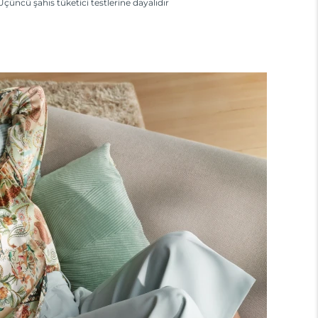
Üçüncü şahıs tüketici testlerine dayalıdır