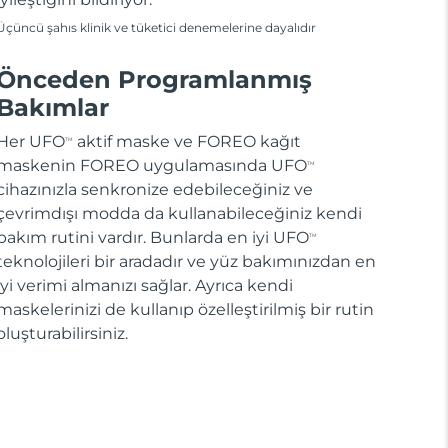
Üçüncü şahıs klinik ve tüketici denemelerine dayalıdır
Önceden Programlanmış
Bakımlar
Her UFO
aktif maske ve FOREO kağıt
TM
maskenin FOREO uygulamasında UFO
TM
cihazınızla senkronize edebileceğiniz ve
çevrimdışı modda da kullanabileceğiniz kendi
bakım rutini vardır. Bunlarda en iyi UFO
TM
teknolojileri bir aradadır ve yüz bakımınızdan en
iyi verimi almanızı sağlar. Ayrıca kendi
maskelerinizi de kullanıp özelleştirilmiş bir rutin
oluşturabilirsiniz.