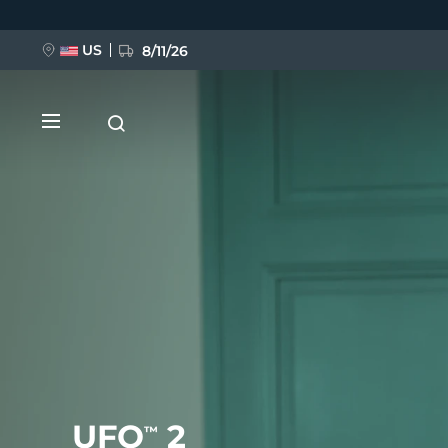
Ana
içeriğe
atla
US
8/11/26
YENİ
BREAKING NEWS
FAQ™ Pure Beauty-Tech Elixir
UFO
2
™