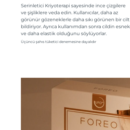
KIWI™ cilt bakımı
All acne treatment devices
All revitalizing eye massagers
Serum
Serinletici Kriyoterapi sayesinde ince çizgilere
issa™ Teeth Whitening Gel
Advanced pore care essentials
For healthy hair
ve şişliklere veda edin. Kullanıcılar, daha az
18% PAP
görünür gözeneklerle daha sıkı görünen bir cilt
Kozmetik ürünleri
Erkekler
bildiriyor. Ayrıca kullanımdan sonra cildin esnek
ve daha elastik olduğunu söylüyorlar.
Üçüncü şahıs tüketici denemesine dayalıdır
Tüm Ürünler
FOREO APP
HAKKINDA