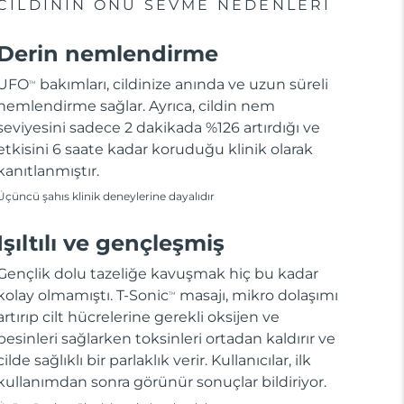
CILDININ ONU SEVME NEDENLERI
Derin nemlendirme
UFO
bakımları, cildinize anında ve uzun süreli
TM
nemlendirme sağlar. Ayrıca, cildin nem
seviyesini sadece 2 dakikada %126 artırdığı ve
etkisini 6 saate kadar koruduğu klinik olarak
kanıtlanmıştır.
Üçüncü şahıs klinik deneylerine dayalıdır
Işıltılı ve gençleşmiş
Gençlik dolu tazeliğe kavuşmak hiç bu kadar
kolay olmamıştı. T-Sonic
masajı, mikro dolaşımı
TM
artırıp cilt hücrelerine gerekli oksijen ve
besinleri sağlarken toksinleri ortadan kaldırır ve
cilde sağlıklı bir parlaklık verir. Kullanıcılar, ilk
kullanımdan sonra görünür sonuçlar bildiriyor.