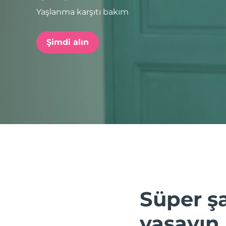
Yaşlanma karşıtı bakım
issa™ Teeth Whitening Set
Şimdi alın
FAQ™ Dual LED Panel
POPÜLER
Özel teklifler
Çok satanlar
Süper şa
yaşayın.