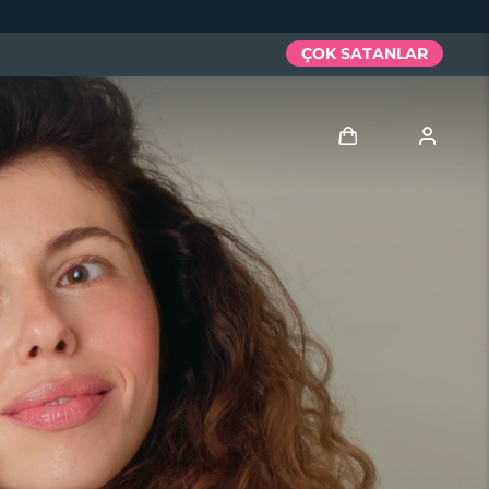
ÇOK SATANLAR
Giriş
Kullanici profi̇li̇
Cihazlarım
Siparişlerim
Adresim
Aboneliklerim