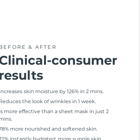
BEFORE & AFTER
Clinical-consumer
results
Increases skin moisture by 126% in 2 mins.
Reduces the look of wrinkles in 1 week.
Is more effective than a sheet mask in just 2
mins.
78% more nourished and softened skin.
72% instantly hydrated, more supple skin.