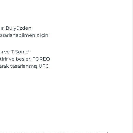
lır. Bu yüzden,
ararlanabilmeniz için
ı ve T-Sonic
TM
ştirir ve besler. FOREO
larak tasarlanmış UFO