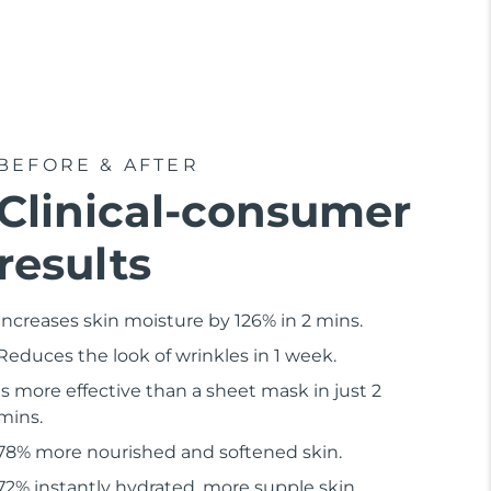
BEFORE & AFTER
Clinical-consumer
results
Increases skin moisture by 126% in 2 mins.
Reduces the look of wrinkles in 1 week.
Is more effective than a sheet mask in just 2
mins.
78% more nourished and softened skin.
72% instantly hydrated, more supple skin.