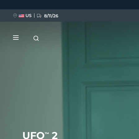
Ana
içeriğe
atla
US
8/11/26
YENİ
BREAKING NEWS
FAQ™ Pure Beauty-Tech Elixir
UFO
2
™