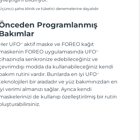
Üçüncü şahıs klinik ve tüketici denemelerine dayalıdır
Önceden Programlanmış
Bakımlar
Her UFO
aktif maske ve FOREO kağıt
TM
maskenin FOREO uygulamasında UFO
TM
cihazınızla senkronize edebileceğiniz ve
çevrimdışı modda da kullanabileceğiniz kendi
bakım rutini vardır. Bunlarda en iyi UFO
TM
teknolojileri bir aradadır ve yüz bakımınızdan en
iyi verimi almanızı sağlar. Ayrıca kendi
maskelerinizi de kullanıp özelleştirilmiş bir rutin
oluşturabilirsiniz.