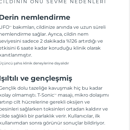
CILDININ ONU SEVME NEDENLERI
Derin nemlendirme
UFO
bakımları, cildinize anında ve uzun süreli
TM
nemlendirme sağlar. Ayrıca, cildin nem
seviyesini sadece 2 dakikada %126 artırdığı ve
etkisini 6 saate kadar koruduğu klinik olarak
kanıtlanmıştır.
Üçüncü şahıs klinik deneylerine dayalıdır
Işıltılı ve gençleşmiş
Gençlik dolu tazeliğe kavuşmak hiç bu kadar
kolay olmamıştı. T-Sonic
masajı, mikro dolaşımı
TM
artırıp cilt hücrelerine gerekli oksijen ve
besinleri sağlarken toksinleri ortadan kaldırır ve
cilde sağlıklı bir parlaklık verir. Kullanıcılar, ilk
kullanımdan sonra görünür sonuçlar bildiriyor.