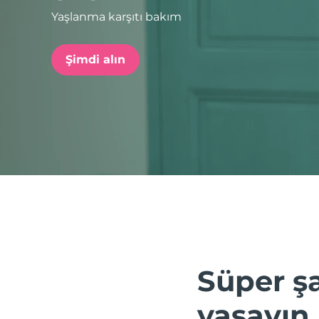
Yaşlanma karşıtı bakım
issa™ Teeth Whitening Set
Şimdi alın
FAQ™ Dual LED Panel
POPÜLER
Özel teklifler
Çok satanlar
Süper şa
yaşayın.