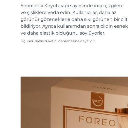
KIWI™ cilt bakımı
All acne treatment devices
All revitalizing eye massagers
Serum
Serinletici Kriyoterapi sayesinde ince çizgilere
issa™ Teeth Whitening Gel
Advanced pore care essentials
For healthy hair
ve şişliklere veda edin. Kullanıcılar, daha az
18% PAP
görünür gözeneklerle daha sıkı görünen bir cilt
Kozmetik ürünleri
Erkekler
bildiriyor. Ayrıca kullanımdan sonra cildin esnek
ve daha elastik olduğunu söylüyorlar.
Üçüncü şahıs tüketici denemesine dayalıdır
Tüm Ürünler
FOREO APP
HAKKINDA