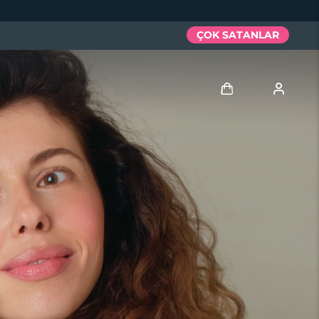
ÇOK SATANLAR
Giriş
Kullanici profi̇li̇
Cihazlarım
Siparişlerim
Adresim
Aboneliklerim