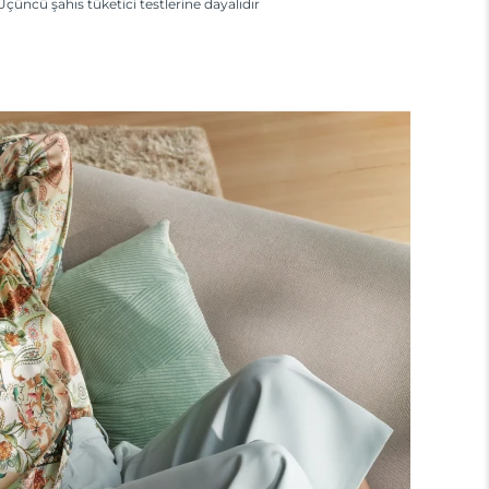
Üçüncü şahıs tüketici testlerine dayalıdır