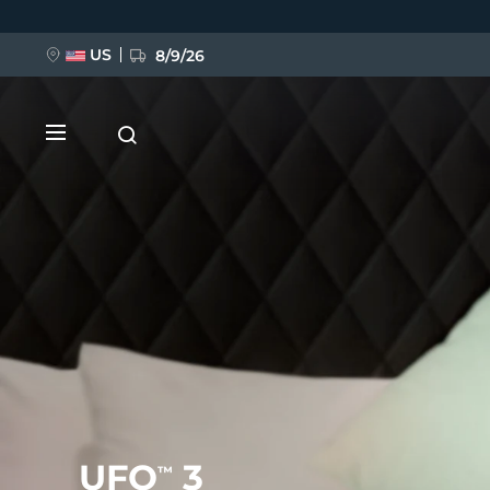
Ana
içeriğe
atla
US
8/9/26
YENİ
BREAKING NEWS
FAQ™ Pure Beauty-Tech Elixir
UFO
3
™