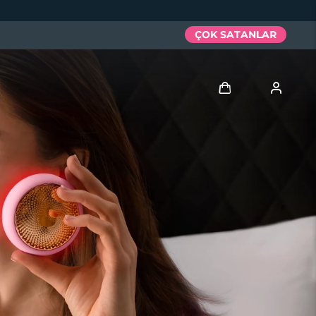
ÇOK SATANLAR
Giriş
Kullanici profi̇li̇
Cihazlarım
Siparişlerim
Adresim
Aboneliklerim