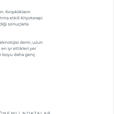
 Kırışıklıkların
tma etkili Kriyoterapi
diği sonuçlarla
knolojisi derin, uzun
n iyi ettikleri yer
gün boyu daha genç
ÖNEMLİ NOKTALAR