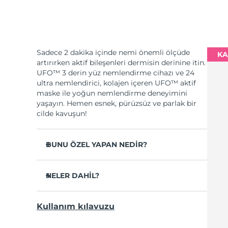
Sadece 2 dakika içinde nemi önemli ölçüde
KA
artırırken aktif bileşenleri dermisin derinine itin.
UFO™ 3 derin yüz nemlendirme cihazı ve 24
ultra nemlendirici, kolajen içeren UFO™ aktif
maske ile yoğun nemlendirme deneyimini
yaşayın. Hemen esnek, pürüzsüz ve parlak bir
cilde kavuşun!
BUNU ÖZEL YAPAN NEDİR?
Cilt nemini 2 dakikada %126 oranında
artırdığı ve kağıt maskeden daha etkili
NELER DAHİL?
olduğu klinik olarak kanıtlanmıştır.
UFO™ 3
Sadece 1 haftada kırışıklıkların görünümünü
Kullanım kılavuzu
azalttığı klinik olarak kanıtlanmıştır.
6 x UFO™ Youth Junkie 2.0 Masks, 6 x UFO™
H2Overdose 2.0 Masks, 6 x UFO™ Acai Berry
Gençleştirici maske uygulaması, ısıtma,