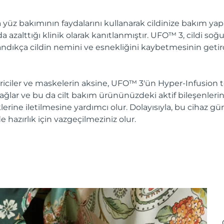
 yüz bakımının faydalarını kullanarak cildinize bakım yapın.
azalttığı klinik olarak kanıtlanmıştır. UFO™ 3, cildi soğu
aşlandıkça cildin nemini ve esnekliğini kaybetmesinin getir
ciler ve maskelerin aksine, UFO™ 3'ün Hyper-Infusion te
lar ve bu da cilt bakım ürününüzdeki aktif bileşenlerin e
klerine iletilmesine yardımcı olur. Dolayısıyla, bu cihaz 
lde hazırlık için vazgeçilmeziniz olur.