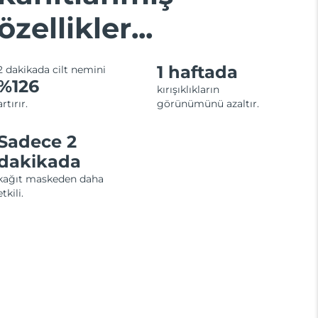
özellikler...
1 haftada
2 dakikada cilt nemini
%126
kırışıklıkların
artırır.
görünümünü azaltır.
Sadece 2
dakikada
kağıt maskeden daha
etkili.