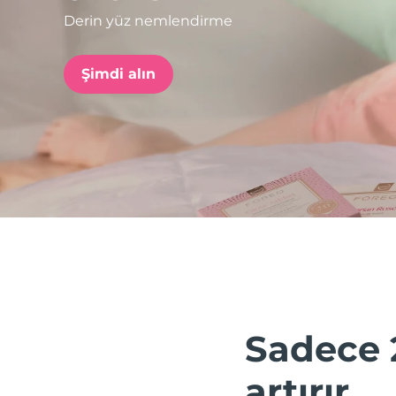
Derin yüz nemlendirme
issa™ Teeth Whitening Set
Şimdi alın
FAQ™ Dual LED Panel
POPÜLER
Özel teklifler
Çok satanlar
Sadece 
artırır.