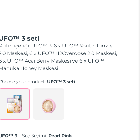
UFO™ 3 seti
Rutin içeriği: UFO™ 3, 6 x UFO™ Youth Junkie
2.0 Maskesi, 6 x UFO™ H2Overdose 2.0 Maskesi,
6 x UFO™ Acai Berry Maskesi ve 6 x UFO™
Manuka Honey Maskesi
Choose your product:
UFO™ 3 seti
UFO™ 3
Seç Seçimi:
Pearl Pink