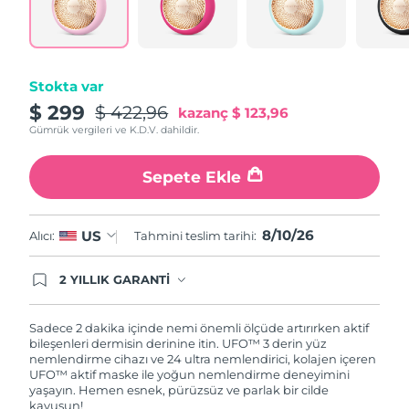
Tahmini teslim tarihi
Porto Riko
11/08/2026
Tahmini teslim tarihi
Katar
10/08/2026
Stokta var
$ 299
$ 422,96
kazanç
$ 123,96
Tahmini teslim tarihi
Reunion
14/08/2026
Gümrük vergileri ve K.D.V. dahildir.
Tahmini teslim tarihi
Romanya
Sepete Ekle
09/08/2026
Tahmini teslim tarihi
Rusya
8/10/26
US
Alıcı:
Tahmini teslim tarihi:
17/08/2026
Tahmini teslim tarihi
2 YILLIK GARANTİ
Suudi Arabistan
10/08/2026
Satın aldığınız Foreo cihazı, Tüketici Kanununa
göre 2 (iki) yıl firmamız garantisi altında
korunmaktadır. Cihazınızla ilgili herhangi bir
Sadece 2 dakika içinde nemi önemli ölçüde artırırken aktif
Tahmini teslim tarihi
Singapur
şikayet, arıza durumunda Garanti Belgesinde yer
bileşenleri dermisin derinine itin. UFO™ 3 derin yüz
11/08/2026
alan servisimize ve merkez ofis adresimize
nemlendirme cihazı ve 24 ultra nemlendirici, kolajen içeren
ürününüzü teslim edebilirsiniz. Ürününüzle
UFO™ aktif maske ile yoğun nemlendirme deneyimini
Tahmini teslim tarihi
alakalı sorun tespit edildiğinde yeni bir ürünle
yaşayın. Hemen esnek, pürüzsüz ve parlak bir cilde
Slovakya
09/08/2026
değişimi sağlanmakta ve adresinize
kavuşun!