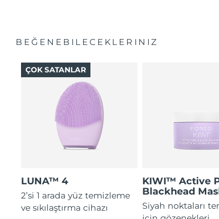
BEĞENEBILECEKLERINIZ
ÇOK SATANLAR
LUNA™ 4
KIWI™ Active 
Blackhead Mas
2’si 1 arada yüz temizleme
Siyah noktaları t
ve sıkılaştırma cihazı
için gözenekleri