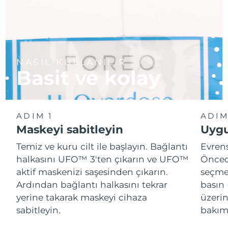
NASIL KULLANILIR
Basit ve kolay
ADIM 1
ADIM
Maskeyi sabitleyin
Uygu
Temiz ve kuru cilt ile başlayın. Bağlantı
Evren
halkasını UFO™ 3'ten çıkarın ve UFO™
Önced
aktif maskenizi saşesinden çıkarın.
seçme
Ardından bağlantı halkasını tekrar
basın 
yerine takarak maskeyi cihaza
üzeri
sabitleyin.
bakımı