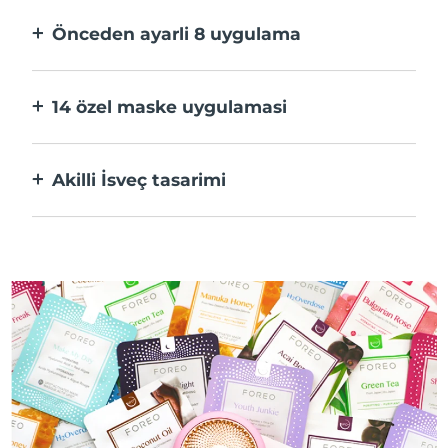
hızlı.
Önceden ayarli 8 uygulama
Bir düğmeye basarak uygulama üzerinden
tercihlerinize göre ayarlayın.
14 özel maske uygulamasi
Maskenizdeki bileşenleri öne çıkaran
teknolojilerin mükemmel kombinasyonu.
Akilli İsveç tasarimi
%100 su geçirmez ve ultra hijyenik. USB şarj
başına 50 dakikaya kadar kullanım.