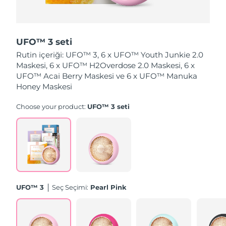
Tahmini teslim tarihi
Hollanda
09/08/2026
UFO™ 3 seti
Tahmini teslim tarihi
Yeni Zelanda
Rutin içeriği: UFO™ 3, 6 x UFO™ Youth Junkie 2.0
09/08/2026
Maskesi, 6 x UFO™ H2Overdose 2.0 Maskesi, 6 x
UFO™ Acai Berry Maskesi ve 6 x UFO™ Manuka
Tahmini teslim tarihi
Norveç
09/08/2026
Honey Maskesi
Choose your product:
UFO™ 3 seti
Tahmini teslim tarihi
Umman
12/08/2026
Tahmini teslim tarihi
Filipinler
12/08/2026
Tahmini teslim tarihi
Polonya
10/08/2026
UFO™ 3
Seç Seçimi:
Pearl Pink
Tahmini teslim tarihi
Portekiz
09/08/2026