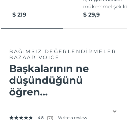
mükemmel şekilde
$ 219
$ 29,9
BAĞIMSIZ DEĞERLENDİRMELER
BAZAAR VOICE
Başkalarının ne
düşündüğünü
öğren...
4.8
(71)
Write a review
4.8
out