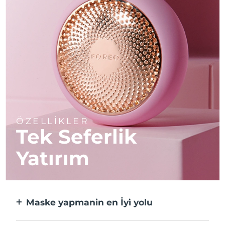
ÖZELLİKLER
Tek Seferlik
Yatırım
Maske yapmanin en İyi̇ yolu
Kağıt maskeden daha etkili ve 10 kat daha