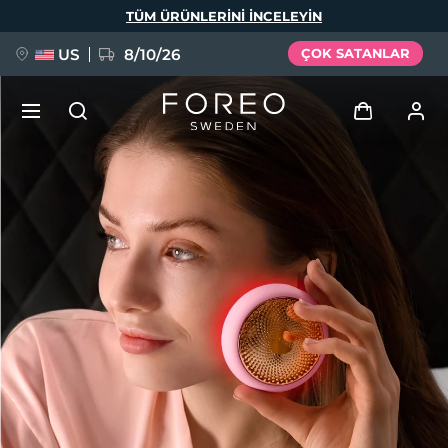
Ana
TÜM ÜRÜNLERINI INCELEYIN
içeriğe
atla
US
8/10/26
ÇOK SATANLAR
YENİ
Giriş
Dil Seçimi
BREAKING NEWS
Kullanici profi̇li̇
English
Deutsch
Español
Cihazlarım
FAQ™ Pure Beauty-Tech Elixir
Français
Italiano
Português
Siparişlerim
Polski
Svenska
Русский
Türkçe
简体中文
繁體中文
Adresim
issa™ Teeth Whitening Set
Aboneliklerim