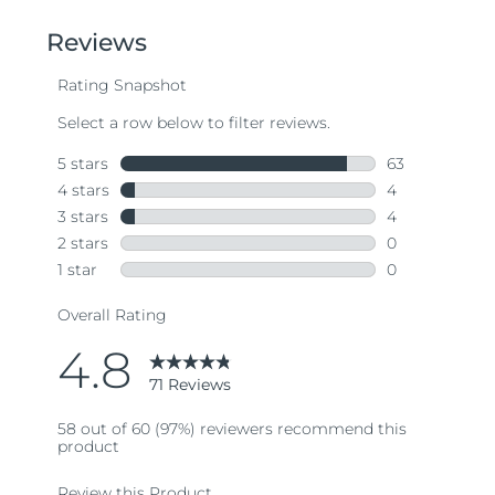
of
5
stars,
average
rating
value.
Read
71
Reviews.
Same
page
link.