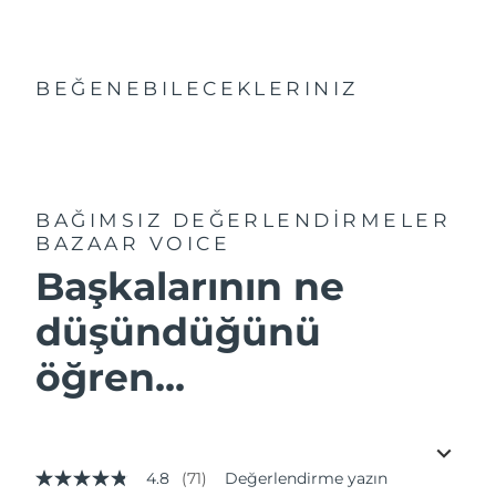
BEĞENEBILECEKLERINIZ
BAĞIMSIZ DEĞERLENDİRMELER
BAZAAR VOICE
Başkalarının ne
düşündüğünü
öğren...
4.8
(71)
Değerlendirme yazın
5