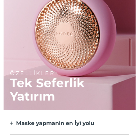
ÖZELLİKLER
Tek Seferlik
Yatırım
Maske yapmanin en İyi̇ yolu
Kağıt maskeden daha etkili ve 10 kat daha
hızlı.