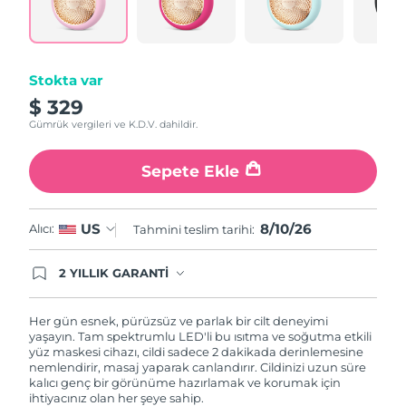
Tahmini teslim tarihi
Porto Riko
11/08/2026
Tahmini teslim tarihi
Katar
10/08/2026
Stokta var
$ 329
Tahmini teslim tarihi
Reunion
Gümrük vergileri ve K.D.V. dahildir.
14/08/2026
Tahmini teslim tarihi
Sepete Ekle
Romanya
09/08/2026
Tahmini teslim tarihi
Rusya
8/10/26
US
Alıcı:
Tahmini teslim tarihi:
17/08/2026
2 YILLIK GARANTİ
Tahmini teslim tarihi
Suudi Arabistan
Satın aldığınız Foreo cihazı, Tüketici Kanununa
10/08/2026
göre 2 (iki) yıl firmamız garantisi altında
korunmaktadır. Cihazınızla ilgili herhangi bir
Her gün esnek, pürüzsüz ve parlak bir cilt deneyimi
Tahmini teslim tarihi
şikayet, arıza durumunda Garanti Belgesinde yer
Singapur
yaşayın. Tam spektrumlu LED'li bu ısıtma ve soğutma etkili
11/08/2026
alan servisimize ve merkez ofis adresimize
yüz maskesi cihazı, cildi sadece 2 dakikada derinlemesine
ürününüzü teslim edebilirsiniz. Ürününüzle
nemlendirir, masaj yaparak canlandırır. Cildinizi uzun süre
alakalı sorun tespit edildiğinde yeni bir ürünle
kalıcı genç bir görünüme hazırlamak ve korumak için
Tahmini teslim tarihi
Slovakya
değişimi sağlanmakta ve adresinize
ihtiyacınız olan her şeye sahip.
09/08/2026