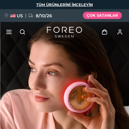
Ana
TÜM ÜRÜNLERINI INCELEYIN
içeriğe
atla
US
8/10/26
ÇOK SATANLAR
YENİ
Giriş
Dil Seçimi
BREAKING NEWS
Kullanici profi̇li̇
English
Deutsch
Español
Cihazlarım
FAQ™ Pure Beauty-Tech Elixir
Français
Italiano
Português
Siparişlerim
Polski
Svenska
Русский
Türkçe
简体中文
繁體中文
Adresim
issa™ Teeth Whitening Set
Aboneliklerim