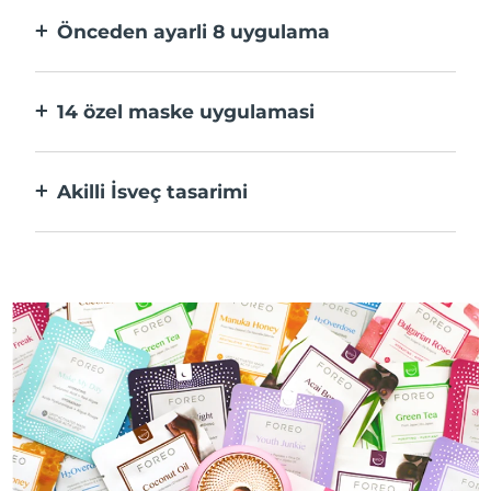
Önceden ayarli 8 uygulama
Bir düğmeye basarak uygulama üzerinden
tercihlerinize göre ayarlayın.
14 özel maske uygulamasi
Maskenizdeki bileşenleri öne çıkaran
teknolojilerin mükemmel kombinasyonu.
Akilli İsveç tasarimi
%100 su geçirmez ve ultra hijyenik. USB şarj
başına 50 dakikaya kadar kullanım.