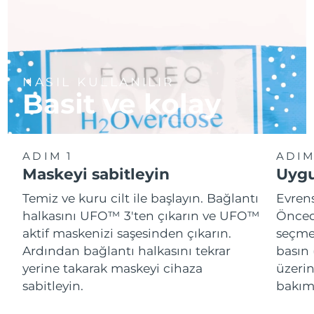
NASIL KULLANILIR
Basit ve kolay
ADIM 1
ADIM
Maskeyi sabitleyin
Uygu
Temiz ve kuru cilt ile başlayın. Bağlantı
Evren
halkasını UFO™ 3'ten çıkarın ve UFO™
Önced
aktif maskenizi saşesinden çıkarın.
seçme
Ardından bağlantı halkasını tekrar
basın 
yerine takarak maskeyi cihaza
üzeri
sabitleyin.
bakımı