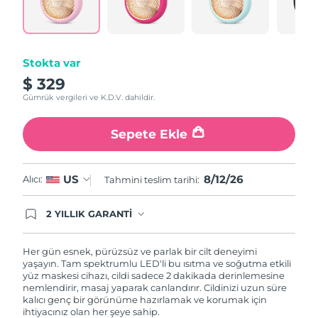
Türkiye
Tahmini teslim tarihi
8/12/26
Birleşik Arap
Tahmini teslim tarihi
8/12/26
Emirlikleri
Stokta var
$ 329
Birleşik Krallık
Tahmini teslim tarihi
8/11/26
Gümrük vergileri ve K.D.V. dahildir.
Amerika Birleşik
Sepete Ekle
Tahmini teslim tarihi
8/12/26
Devletleri
Özbekistan
Tahmini teslim tarihi
8/16/26
8/12/26
US
Alıcı:
Tahmini teslim tarihi:
Vietnam
Tahmini teslim tarihi
8/17/26
2 YILLIK GARANTİ
Satın aldığınız Foreo cihazı, Tüketici Kanununa
göre 2 (iki) yıl firmamız garantisi altında
korunmaktadır. Cihazınızla ilgili herhangi bir
Her gün esnek, pürüzsüz ve parlak bir cilt deneyimi
şikayet, arıza durumunda Garanti Belgesinde yer
yaşayın. Tam spektrumlu LED'li bu ısıtma ve soğutma etkili
alan servisimize ve merkez ofis adresimize
yüz maskesi cihazı, cildi sadece 2 dakikada derinlemesine
ürününüzü teslim edebilirsiniz. Ürününüzle
nemlendirir, masaj yaparak canlandırır. Cildinizi uzun süre
alakalı sorun tespit edildiğinde yeni bir ürünle
kalıcı genç bir görünüme hazırlamak ve korumak için
değişimi sağlanmakta ve adresinize
ihtiyacınız olan her şeye sahip.