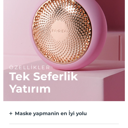
ÖZELLİKLER
Tek Seferlik
Yatırım
Maske yapmanin en İyi̇ yolu
Kağıt maskeden daha etkili ve 10 kat daha
hızlı.