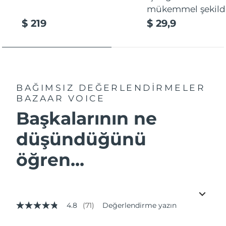
mükemmel şekilde
$ 219
$ 29,9
BAĞIMSIZ DEĞERLENDİRMELER
BAZAAR VOICE
Başkalarının ne
düşündüğünü
öğren...
4.8
(71)
Değerlendirme yazın
5
üzerinden
4.8