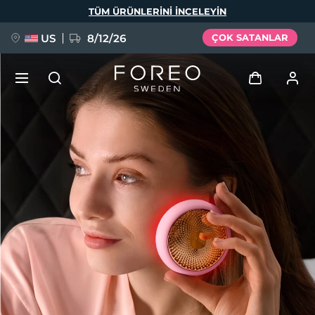
Ana
TÜM ÜRÜNLERINI INCELEYIN
içeriğe
atla
US
8/12/26
ÇOK SATANLAR
YENİ
Giriş
Dil Seçimi
BREAKING NEWS
Kullanici profi̇li̇
English
Deutsch
Español
Cihazlarım
FAQ™ Pure Beauty-Tech Elixir
Français
Italiano
Português
Siparişlerim
Polski
Svenska
Русский
Türkçe
简体中文
繁體中文
Adresim
issa™ Teeth Whitening Set
Aboneliklerim