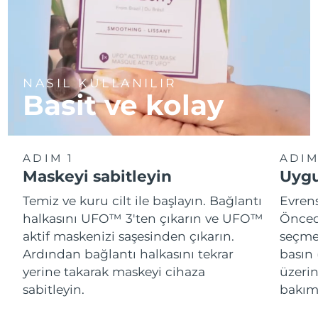
NASIL KULLANILIR
Basit ve kolay
ADIM 1
ADIM
Maskeyi sabitleyin
Uygu
Temiz ve kuru cilt ile başlayın. Bağlantı
Evren
halkasını UFO™ 3'ten çıkarın ve UFO™
Önced
aktif maskenizi saşesinden çıkarın.
seçme
Ardından bağlantı halkasını tekrar
basın 
yerine takarak maskeyi cihaza
üzeri
sabitleyin.
bakımı