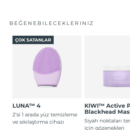
BEĞENEBILECEKLERINIZ
ÇOK SATANLAR
LUNA™ 4
KIWI™ Active 
Blackhead Mas
2’si 1 arada yüz temizleme
Siyah noktaları t
ve sıkılaştırma cihazı
için gözenekleri