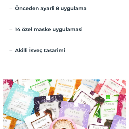
Önceden ayarli 8 uygulama
Bir düğmeye basarak uygulama üzerinden
tercihlerinize göre ayarlayın.
14 özel maske uygulamasi
Maskenizdeki bileşenleri öne çıkaran
teknolojilerin mükemmel kombinasyonu.
Akilli İsveç tasarimi
%100 su geçirmez ve ultra hijyenik. USB şarj
başına 50 dakikaya kadar kullanım.