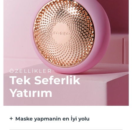
ÖZELLİKLER
Tek Seferlik
Yatırım
Maske yapmanin en İyi̇ yolu
Kağıt maskeden daha etkili ve 10 kat daha