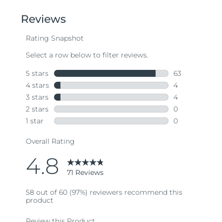
of
5
stars,
average
rating
value.
Read
71
Reviews.
Same
page
link.