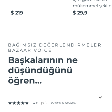
mükemmel şekilde
$ 219
$ 29,9
BAĞIMSIZ DEĞERLENDİRMELER
BAZAAR VOICE
Başkalarının ne
düşündüğünü
öğren...
4.8
(71)
Write a review
4.8
out