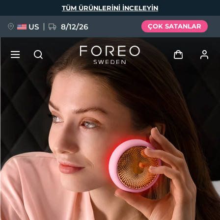
Ana
TÜM ÜRÜNLERINI INCELEYIN
içeriğe
atla
US
8/12/26
ÇOK SATANLAR
YENİ
Giriş
Dil Seçimi
BREAKING NEWS
Kullanici profi̇li̇
English
Deutsch
Español
Cihazlarım
FAQ™ Pure Beauty-Tech Elixir
Français
Italiano
Português
Siparişlerim
Polski
Svenska
Русский
Türkçe
简体中文
繁體中文
Adresim
issa™ Teeth Whitening Set
Aboneliklerim