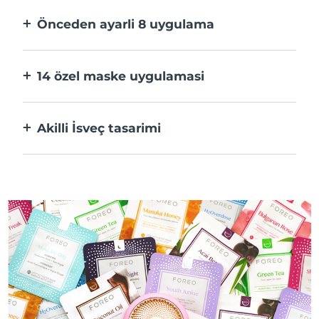
hızlı.
Önceden ayarli 8 uygulama
Bir düğmeye basarak uygulama üzerinden
tercihlerinize göre ayarlayın.
14 özel maske uygulamasi
Maskenizdeki bileşenleri öne çıkaran
teknolojilerin mükemmel kombinasyonu.
Akilli İsveç tasarimi
%100 su geçirmez ve ultra hijyenik. USB şarj
başına 50 dakikaya kadar kullanım.