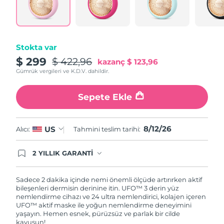
Türkiye
Tahmini teslim tarihi
8/12/26
Birleşik Arap
Tahmini teslim tarihi
8/12/26
Emirlikleri
Stokta var
$ 299
$ 422,96
kazanç
$ 123,96
Birleşik Krallık
Tahmini teslim tarihi
8/11/26
Gümrük vergileri ve K.D.V. dahildir.
Amerika Birleşik
Tahmini teslim tarihi
8/12/26
Sepete Ekle
Devletleri
Özbekistan
Tahmini teslim tarihi
8/16/26
8/12/26
US
Alıcı:
Tahmini teslim tarihi:
Vietnam
Tahmini teslim tarihi
8/17/26
2 YILLIK GARANTİ
Satın aldığınız Foreo cihazı, Tüketici Kanununa
göre 2 (iki) yıl firmamız garantisi altında
korunmaktadır. Cihazınızla ilgili herhangi bir
Sadece 2 dakika içinde nemi önemli ölçüde artırırken aktif
şikayet, arıza durumunda Garanti Belgesinde yer
bileşenleri dermisin derinine itin. UFO™ 3 derin yüz
alan servisimize ve merkez ofis adresimize
nemlendirme cihazı ve 24 ultra nemlendirici, kolajen içeren
ürününüzü teslim edebilirsiniz. Ürününüzle
UFO™ aktif maske ile yoğun nemlendirme deneyimini
alakalı sorun tespit edildiğinde yeni bir ürünle
yaşayın. Hemen esnek, pürüzsüz ve parlak bir cilde
değişimi sağlanmakta ve adresinize
kavuşun!