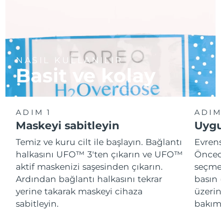
NASIL KULLANILIR
Basit ve kolay
ADIM 1
ADIM
Maskeyi sabitleyin
Uygu
Temiz ve kuru cilt ile başlayın. Bağlantı
Evren
halkasını UFO™ 3'ten çıkarın ve UFO™
Önced
aktif maskenizi saşesinden çıkarın.
seçme
Ardından bağlantı halkasını tekrar
basın 
yerine takarak maskeyi cihaza
üzeri
sabitleyin.
bakımı