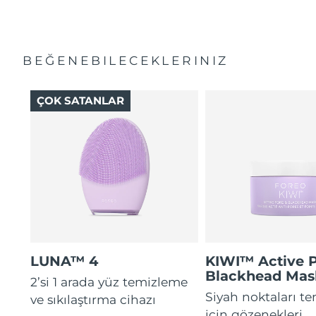
BEĞENEBILECEKLERINIZ
ÇOK SATANLAR
LUNA™ 4
KIWI™ Active 
Blackhead Mas
2’si 1 arada yüz temizleme
Siyah noktaları t
ve sıkılaştırma cihazı
için gözenekleri