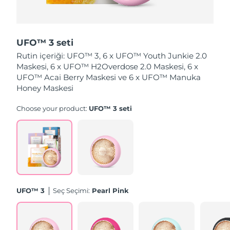
Slovakya
Tahmini teslim tarihi
8/11/26
UFO™ 3 seti
Slovenya
Tahmini teslim tarihi
8/11/26
Rutin içeriği: UFO™ 3, 6 x UFO™ Youth Junkie 2.0
Maskesi, 6 x UFO™ H2Overdose 2.0 Maskesi, 6 x
Güney Afrika
Tahmini teslim tarihi
8/19/26
UFO™ Acai Berry Maskesi ve 6 x UFO™ Manuka
Honey Maskesi
Güney Kore
Tahmini teslim tarihi
8/13/26
Choose your product:
UFO™ 3 seti
İspanya
Tahmini teslim tarihi
8/11/26
İsveç
Tahmini teslim tarihi
8/11/26
İsviçre
Tahmini teslim tarihi
8/11/26
Tayvan
Tahmini teslim tarihi
8/16/26
UFO™ 3
Seç Seçimi:
Pearl Pink
Tayland
Tahmini teslim tarihi
8/15/26