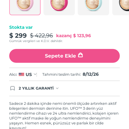
Türkiye
Tahmini teslim tarihi
8/12/26
Birleşik Arap
Tahmini teslim tarihi
8/12/26
Emirlikleri
Stokta var
$ 299
$ 422,96
kazanç
$ 123,96
Birleşik Krallık
Tahmini teslim tarihi
8/11/26
Gümrük vergileri ve K.D.V. dahildir.
Amerika Birleşik
Tahmini teslim tarihi
8/12/26
Sepete Ekle
Devletleri
Özbekistan
Tahmini teslim tarihi
8/16/26
8/12/26
US
Alıcı:
Tahmini teslim tarihi:
Vietnam
Tahmini teslim tarihi
8/17/26
2 YILLIK GARANTİ
Satın aldığınız Foreo cihazı, Tüketici Kanununa
göre 2 (iki) yıl firmamız garantisi altında
korunmaktadır. Cihazınızla ilgili herhangi bir
Sadece 2 dakika içinde nemi önemli ölçüde artırırken aktif
şikayet, arıza durumunda Garanti Belgesinde yer
bileşenleri dermisin derinine itin. UFO™ 3 derin yüz
alan servisimize ve merkez ofis adresimize
nemlendirme cihazı ve 24 ultra nemlendirici, kolajen içeren
ürününüzü teslim edebilirsiniz. Ürününüzle
UFO™ aktif maske ile yoğun nemlendirme deneyimini
alakalı sorun tespit edildiğinde yeni bir ürünle
yaşayın. Hemen esnek, pürüzsüz ve parlak bir cilde
değişimi sağlanmakta ve adresinize
kavuşun!