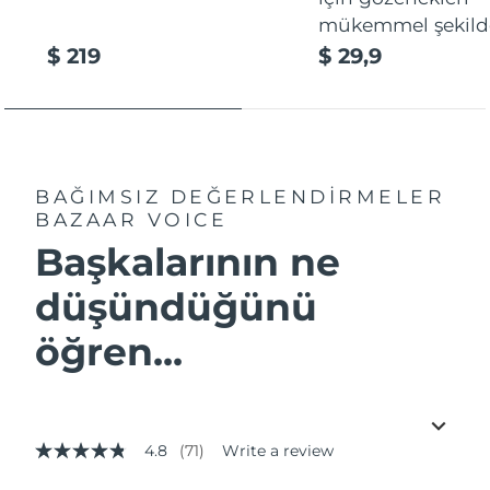
mükemmel şekilde
$ 219
$ 29,9
BAĞIMSIZ DEĞERLENDİRMELER
BAZAAR VOICE
Başkalarının ne
düşündüğünü
öğren...
4.8
(71)
Write a review
4.8
out