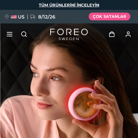
Ana
TÜM ÜRÜNLERINI INCELEYIN
içeriğe
atla
US
8/12/26
ÇOK SATANLAR
YENİ
Giriş
Dil Seçimi
BREAKING NEWS
Kullanici profi̇li̇
English
Deutsch
Español
Cihazlarım
FAQ™ Pure Beauty-Tech Elixir
Français
Italiano
Português
Siparişlerim
Polski
Svenska
Русский
Türkçe
简体中文
繁體中文
Adresim
issa™ Teeth Whitening Set
Aboneliklerim