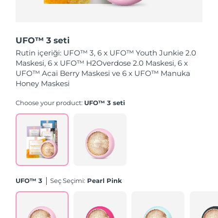
Slovakya
Tahmini teslim tarihi
8/11/26
UFO™ 3 seti
Slovenya
Tahmini teslim tarihi
8/11/26
Rutin içeriği: UFO™ 3, 6 x UFO™ Youth Junkie 2.0
Maskesi, 6 x UFO™ H2Overdose 2.0 Maskesi, 6 x
Güney Afrika
Tahmini teslim tarihi
8/19/26
UFO™ Acai Berry Maskesi ve 6 x UFO™ Manuka
Honey Maskesi
Güney Kore
Tahmini teslim tarihi
8/13/26
Choose your product:
UFO™ 3 seti
İspanya
Tahmini teslim tarihi
8/11/26
İsveç
Tahmini teslim tarihi
8/11/26
İsviçre
Tahmini teslim tarihi
8/11/26
Tayvan
Tahmini teslim tarihi
8/16/26
UFO™ 3
Seç Seçimi:
Pearl Pink
Tayland
Tahmini teslim tarihi
8/15/26