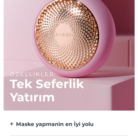
ÖZELLİKLER
Tek Seferlik
Yatırım
Maske yapmanin en İyi̇ yolu
Kağıt maskeden daha etkili ve 10 kat daha