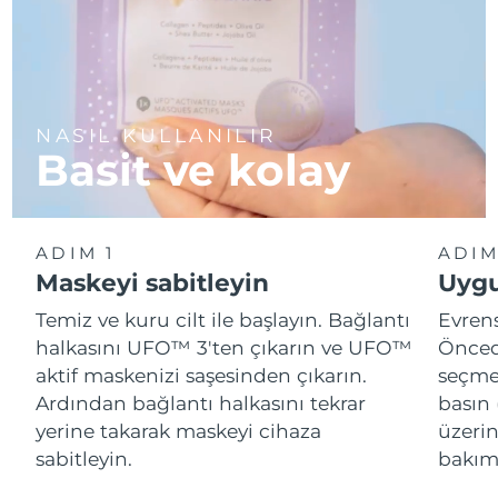
NASIL KULLANILIR
Basit ve kolay
ADIM 1
ADIM
Maskeyi sabitleyin
Uygu
Temiz ve kuru cilt ile başlayın. Bağlantı
Evren
halkasını UFO™ 3'ten çıkarın ve UFO™
Önced
aktif maskenizi saşesinden çıkarın.
seçme
Ardından bağlantı halkasını tekrar
basın 
yerine takarak maskeyi cihaza
üzeri
sabitleyin.
bakımı