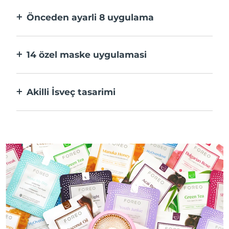
hızlı.
Önceden ayarli 8 uygulama
Bir düğmeye basarak uygulama üzerinden
tercihlerinize göre ayarlayın.
14 özel maske uygulamasi
Maskenizdeki bileşenleri öne çıkaran
teknolojilerin mükemmel kombinasyonu.
Akilli İsveç tasarimi
%100 su geçirmez ve ultra hijyenik. USB şarj
başına 50 dakikaya kadar kullanım.