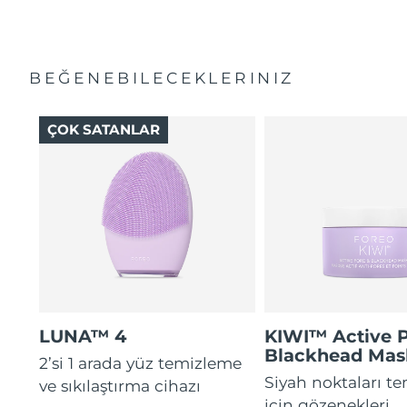
BEĞENEBILECEKLERINIZ
ÇOK SATANLAR
LUNA™ 4
KIWI™ Active 
Blackhead Mas
2’si 1 arada yüz temizleme
Siyah noktaları t
ve sıkılaştırma cihazı
için gözenekleri