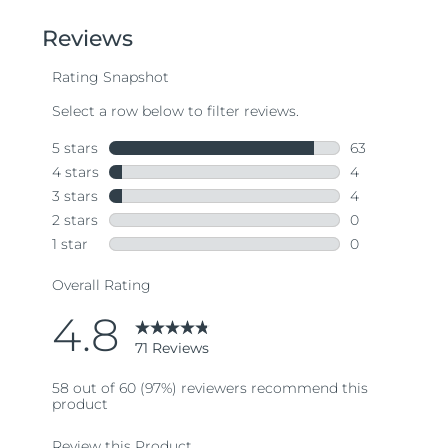
of
5
stars,
average
rating
value.
Read
71
Reviews.
Same
page
link.