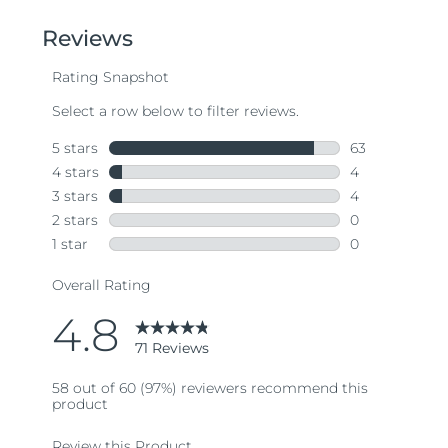
of
5
stars,
average
rating
value.
Read
71
Reviews.
Same
page
link.