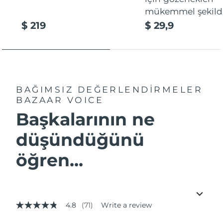
mükemmel şekilde
$ 219
$ 29,9
BAĞIMSIZ DEĞERLENDİRMELER
BAZAAR VOICE
Başkalarının ne
düşündüğünü
öğren...
4.8
(71)
Write a review
4.8
out