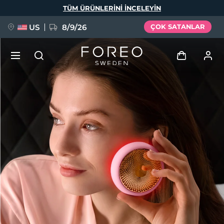
Ana
TÜM ÜRÜNLERINI INCELEYIN
içeriğe
atla
US
8/9/26
ÇOK SATANLAR
YENİ
Giriş
Dil Seçimi
BREAKING NEWS
Kullanici profi̇li̇
English
Deutsch
Español
Cihazlarım
FAQ™ Pure Beauty-Tech Elixir
Français
Italiano
Português
Siparişlerim
Polski
Svenska
Русский
Türkçe
简体中文
繁體中文
Adresim
issa™ Teeth Whitening Set
Aboneliklerim