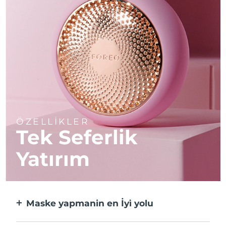
ÖZELLİKLER
Tek Seferlik
Yatırım
Maske yapmanin en İyi̇ yolu
Kağıt maskeden daha etkili ve 10 kat daha