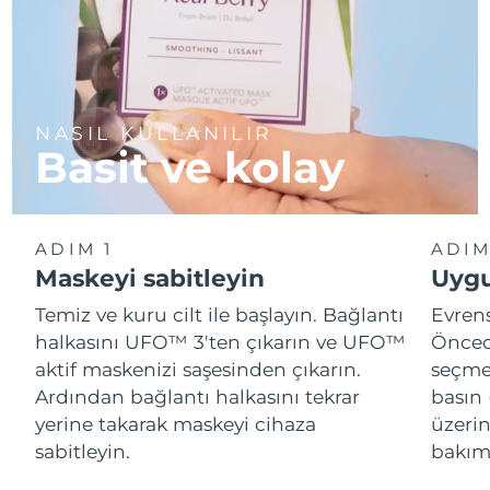
NASIL KULLANILIR
Basit ve kolay
ADIM 1
ADIM
Maskeyi sabitleyin
Uygu
Temiz ve kuru cilt ile başlayın. Bağlantı
Evren
halkasını UFO™ 3'ten çıkarın ve UFO™
Önced
aktif maskenizi saşesinden çıkarın.
seçme
Ardından bağlantı halkasını tekrar
basın 
yerine takarak maskeyi cihaza
üzeri
sabitleyin.
bakımı