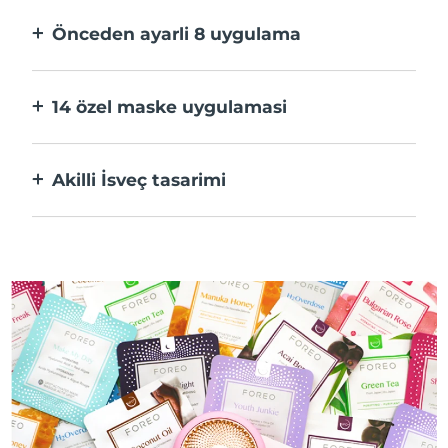
hızlı.
Önceden ayarli 8 uygulama
Bir düğmeye basarak uygulama üzerinden
tercihlerinize göre ayarlayın.
14 özel maske uygulamasi
Maskenizdeki bileşenleri öne çıkaran
teknolojilerin mükemmel kombinasyonu.
Akilli İsveç tasarimi
%100 su geçirmez ve ultra hijyenik. USB şarj
başına 50 dakikaya kadar kullanım.