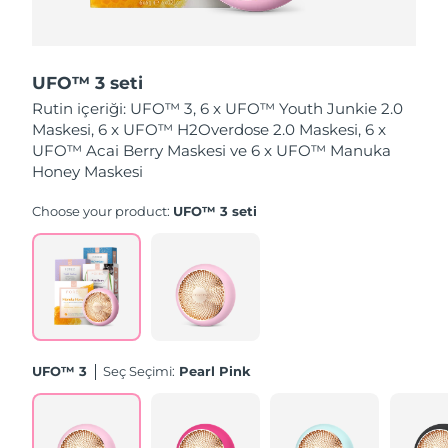
Slovakya
Tahmini teslim tarihi
8/8/26
UFO™ 3 seti
Slovenya
Tahmini teslim tarihi
8/8/26
Rutin içeriği: UFO™ 3, 6 x UFO™ Youth Junkie 2.0
Maskesi, 6 x UFO™ H2Overdose 2.0 Maskesi, 6 x
Güney Afrika
Tahmini teslim tarihi
8/16/26
UFO™ Acai Berry Maskesi ve 6 x UFO™ Manuka
Honey Maskesi
Güney Kore
Tahmini teslim tarihi
8/10/26
Choose your product:
UFO™ 3 seti
İspanya
Tahmini teslim tarihi
8/8/26
İsveç
Tahmini teslim tarihi
8/8/26
İsviçre
Tahmini teslim tarihi
8/8/26
Tayvan
Tahmini teslim tarihi
8/13/26
UFO™ 3
Seç Seçimi:
Pearl Pink
Tayland
Tahmini teslim tarihi
8/12/26