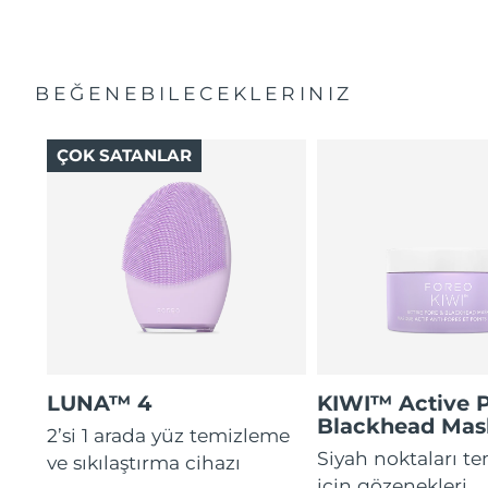
BEĞENEBILECEKLERINIZ
ÇOK SATANLAR
LUNA™ 4
KIWI™ Active 
Blackhead Mas
2’si 1 arada yüz temizleme
Siyah noktaları t
ve sıkılaştırma cihazı
için gözenekleri