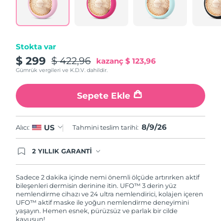
Türkiye
Tahmini teslim tarihi
8/9/26
Birleşik Arap
Tahmini teslim tarihi
8/9/26
Emirlikleri
Stokta var
$ 299
$ 422,96
kazanç
$ 123,96
Birleşik Krallık
Tahmini teslim tarihi
8/8/26
Gümrük vergileri ve K.D.V. dahildir.
Amerika Birleşik
Tahmini teslim tarihi
8/9/26
Sepete Ekle
Devletleri
Özbekistan
Tahmini teslim tarihi
8/13/26
8/9/26
US
Alıcı:
Tahmini teslim tarihi:
Vietnam
Tahmini teslim tarihi
8/14/26
2 YILLIK GARANTİ
Satın aldığınız Foreo cihazı, Tüketici Kanununa
göre 2 (iki) yıl firmamız garantisi altında
korunmaktadır. Cihazınızla ilgili herhangi bir
Sadece 2 dakika içinde nemi önemli ölçüde artırırken aktif
şikayet, arıza durumunda Garanti Belgesinde yer
bileşenleri dermisin derinine itin. UFO™ 3 derin yüz
alan servisimize ve merkez ofis adresimize
nemlendirme cihazı ve 24 ultra nemlendirici, kolajen içeren
ürününüzü teslim edebilirsiniz. Ürününüzle
UFO™ aktif maske ile yoğun nemlendirme deneyimini
alakalı sorun tespit edildiğinde yeni bir ürünle
yaşayın. Hemen esnek, pürüzsüz ve parlak bir cilde
değişimi sağlanmakta ve adresinize
kavuşun!