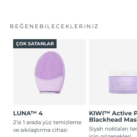
BEĞENEBILECEKLERINIZ
ÇOK SATANLAR
LUNA™ 4
KIWI™ Active 
Blackhead Mas
2’si 1 arada yüz temizleme
Siyah noktaları t
ve sıkılaştırma cihazı
için gözenekleri