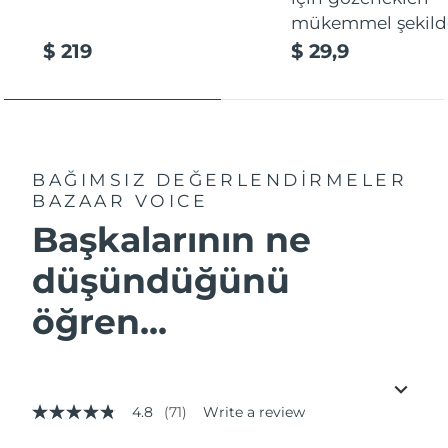
mükemmel şekilde
$ 219
$ 29,9
BAĞIMSIZ DEĞERLENDİRMELER
BAZAAR VOICE
Başkalarının ne
düşündüğünü
öğren...
4.8
(71)
Write a review
4.8
out