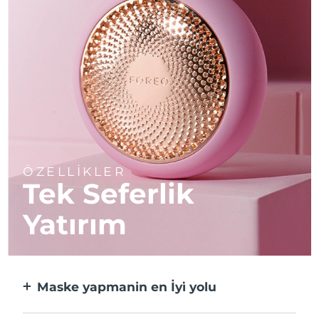
ÖZELLİKLER
Tek Seferlik
Yatırım
Maske yapmanin en İyi̇ yolu
Kağıt maskeden daha etkili ve 10 kat daha