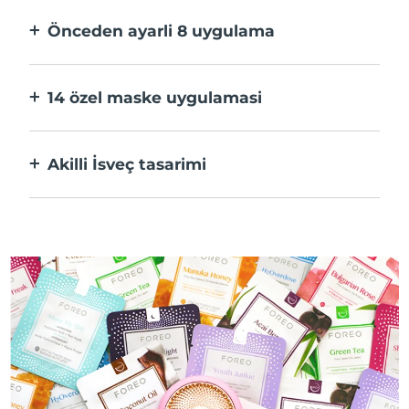
hızlı.
Önceden ayarli 8 uygulama
Bir düğmeye basarak uygulama üzerinden
tercihlerinize göre ayarlayın.
14 özel maske uygulamasi
Maskenizdeki bileşenleri öne çıkaran
teknolojilerin mükemmel kombinasyonu.
Akilli İsveç tasarimi
%100 su geçirmez ve ultra hijyenik. USB şarj
başına 50 dakikaya kadar kullanım.