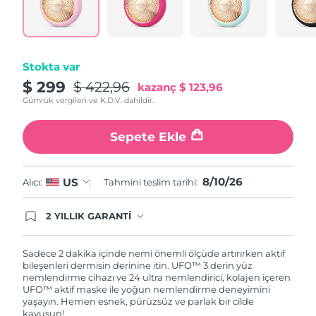
Tahmini teslim tarihi
Porto Riko
11/08/2026
Tahmini teslim tarihi
Katar
10/08/2026
Stokta var
$ 299
$ 422,96
kazanç
$ 123,96
Tahmini teslim tarihi
Reunion
14/08/2026
Gümrük vergileri ve K.D.V. dahildir.
Tahmini teslim tarihi
Romanya
Sepete Ekle
09/08/2026
Tahmini teslim tarihi
Rusya
8/10/26
US
Alıcı:
Tahmini teslim tarihi:
17/08/2026
Tahmini teslim tarihi
2 YILLIK GARANTİ
Suudi Arabistan
10/08/2026
Satın aldığınız Foreo cihazı, Tüketici Kanununa
göre 2 (iki) yıl firmamız garantisi altında
korunmaktadır. Cihazınızla ilgili herhangi bir
Sadece 2 dakika içinde nemi önemli ölçüde artırırken aktif
Tahmini teslim tarihi
Singapur
şikayet, arıza durumunda Garanti Belgesinde yer
bileşenleri dermisin derinine itin. UFO™ 3 derin yüz
11/08/2026
alan servisimize ve merkez ofis adresimize
nemlendirme cihazı ve 24 ultra nemlendirici, kolajen içeren
ürününüzü teslim edebilirsiniz. Ürününüzle
UFO™ aktif maske ile yoğun nemlendirme deneyimini
Tahmini teslim tarihi
alakalı sorun tespit edildiğinde yeni bir ürünle
yaşayın. Hemen esnek, pürüzsüz ve parlak bir cilde
Slovakya
09/08/2026
değişimi sağlanmakta ve adresinize
kavuşun!