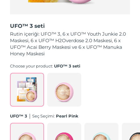
Tahmini teslim tarihi
Hollanda
09/08/2026
UFO™ 3 seti
Tahmini teslim tarihi
Yeni Zelanda
Rutin içeriği: UFO™ 3, 6 x UFO™ Youth Junkie 2.0
09/08/2026
Maskesi, 6 x UFO™ H2Overdose 2.0 Maskesi, 6 x
UFO™ Acai Berry Maskesi ve 6 x UFO™ Manuka
Tahmini teslim tarihi
Norveç
09/08/2026
Honey Maskesi
Choose your product:
UFO™ 3 seti
Tahmini teslim tarihi
Umman
12/08/2026
Tahmini teslim tarihi
Filipinler
12/08/2026
Tahmini teslim tarihi
Polonya
10/08/2026
UFO™ 3
Seç Seçimi:
Pearl Pink
Tahmini teslim tarihi
Portekiz
09/08/2026