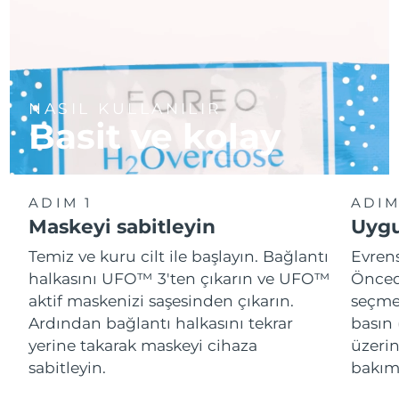
NASIL KULLANILIR
Basit ve kolay
ADIM 1
ADIM
Maskeyi sabitleyin
Uygu
Temiz ve kuru cilt ile başlayın. Bağlantı
Evren
halkasını UFO™ 3'ten çıkarın ve UFO™
Önced
aktif maskenizi saşesinden çıkarın.
seçme
Ardından bağlantı halkasını tekrar
basın 
yerine takarak maskeyi cihaza
üzeri
sabitleyin.
bakımı