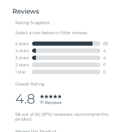
of
5
stars,
average
rating
value.
Read
71
Reviews.
Same
page
link.