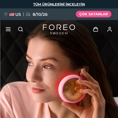
Ana
TÜM ÜRÜNLERINI INCELEYIN
içeriğe
atla
US
8/10/26
ÇOK SATANLAR
YENİ
Giriş
Dil Seçimi
BREAKING NEWS
Kullanici profi̇li̇
English
Deutsch
Español
Cihazlarım
FAQ™ Pure Beauty-Tech Elixir
Français
Italiano
Português
Siparişlerim
Polski
Svenska
Русский
Türkçe
简体中文
繁體中文
Adresim
issa™ Teeth Whitening Set
Aboneliklerim