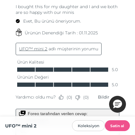
UFO™ mini 2
Koleksiyon
Satin al