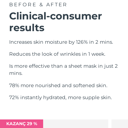
BEFORE & AFTER
Filipinler
Tahmini teslim tarihi
8/13/26
Clinical-consumer
Polonya
Tahmini teslim tarihi
8/11/26
results
Portekiz
Tahmini teslim tarihi
8/10/26
Increases skin moisture by 126% in 2 mins.
Porto Riko
Tahmini teslim tarihi
8/12/26
Reduces the look of wrinkles in 1 week.
Katar
Tahmini teslim tarihi
8/11/26
Is more effective than a sheet mask in just 2
Reunion
mins.
Tahmini teslim tarihi
8/15/26
78% more nourished and softened skin.
Romanya
Tahmini teslim tarihi
8/10/26
72% instantly hydrated, more supple skin.
Rusya
Tahmini teslim tarihi
8/18/26
Suudi Arabistan
Tahmini teslim tarihi
8/11/26
KAZANÇ 29 %
Singapur
Tahmini teslim tarihi
8/12/26