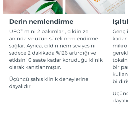
Advanced pore care essentials
For healthy hair
18% PAP
İsrail
Tahmini teslim tarihi
8/14/26
Kozmetik ürünleri
Erkekler
İtalya
Derin nemlendirme
Işılt
Tahmini teslim tarihi
8/10/26
UFO
mini 2 bakımları, cildinize
Gençl
TM
Japonya
Tahmini teslim tarihi
8/13/26
anında ve uzun süreli nemlendirme
kadar 
Tüm Ürünler
sağlar. Ayrıca, cildin nem seviyesini
mikro 
Jersey
Tahmini teslim tarihi
8/15/26
sadece 2 dakikada %126 artırdığı ve
gerekl
etkisini 6 saate kadar koruduğu klinik
toksin
Kazakistan
Tahmini teslim tarihi
8/12/26
olarak kanıtlanmıştır.
bir par
FOREO APP
Kuveyt
kulla
Tahmini teslim tarihi
8/10/26
Üçüncü şahıs klinik deneylerine
HAKKINDA
bildiri
dayalıdır
Letonya
Tahmini teslim tarihi
8/10/26
Üçüncü
dayalı
Lübnan
Tahmini teslim tarihi
8/11/26
Litvanya
Tahmini teslim tarihi
8/10/26
Lüksemburg
Tahmini teslim tarihi
8/10/26