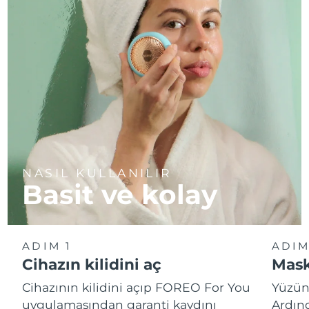
NASIL KULLANILIR
Basit ve kolay
ADIM 1
ADIM
Cihazın kilidini aç
Mask
Cihazının kilidini açıp FOREO For You
Yüzün
uygulamasından garanti kaydını
Ardın