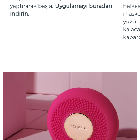
yaptırarak başla.
Uygulamayı buradan
halkas
indirin
.
maske 
yüzün
kalaca
kabarc