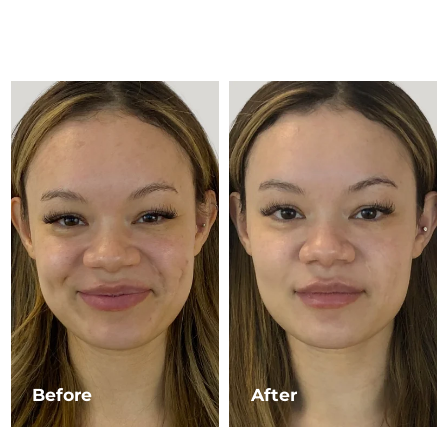
Çin Makao ÖİB
Tahmini teslim tarihi
8/12/26
Malezya
Tahmini teslim tarihi
8/13/26
Malta
Tahmini teslim tarihi
8/10/26
Meksika
Tahmini teslim tarihi
8/14/26
Monako
Tahmini teslim tarihi
8/11/26
Hollanda
Tahmini teslim tarihi
8/10/26
Yeni Zelanda
Tahmini teslim tarihi
8/10/26
Norveç
Tahmini teslim tarihi
8/10/26
Before
After
Umman
Tahmini teslim tarihi
8/13/26