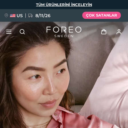
Ana
TÜM ÜRÜNLERINI INCELEYIN
içeriğe
atla
US
8/11/26
ÇOK SATANLAR
YENİ
Giriş
Dil Seçimi
BREAKING NEWS
Kullanici profi̇li̇
English
Deutsch
Español
Cihazlarım
FAQ™ Pure Beauty-Tech Elixir
Français
Italiano
Português
Siparişlerim
Polski
Svenska
Русский
Türkçe
简体中文
繁體中文
Adresim
issa™ Teeth Whitening Set
Aboneliklerim