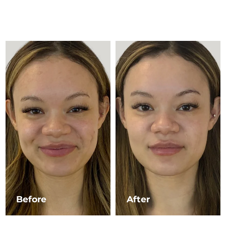
Çin Makao ÖİB
Tahmini teslim tarihi
8/14/26
Malezya
Tahmini teslim tarihi
8/15/26
Malta
Tahmini teslim tarihi
8/12/26
Meksika
Tahmini teslim tarihi
8/16/26
Monako
Tahmini teslim tarihi
8/13/26
Hollanda
Tahmini teslim tarihi
8/12/26
Yeni Zelanda
Tahmini teslim tarihi
8/12/26
Norveç
Tahmini teslim tarihi
8/12/26
Before
After
Umman
Tahmini teslim tarihi
8/15/26