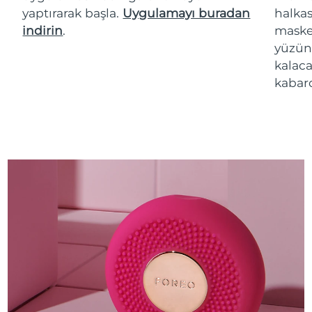
yaptırarak başla.
Uygulamayı buradan
halkas
indirin
.
maske 
yüzün
kalaca
kabarc