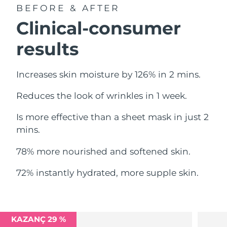
BEFORE & AFTER
Filipinler
Tahmini teslim tarihi
8/15/26
Clinical-consumer
Polonya
Tahmini teslim tarihi
8/13/26
results
Portekiz
Tahmini teslim tarihi
8/12/26
Increases skin moisture by 126% in 2 mins.
Porto Riko
Tahmini teslim tarihi
8/14/26
Reduces the look of wrinkles in 1 week.
Katar
Tahmini teslim tarihi
8/13/26
Is more effective than a sheet mask in just 2
Reunion
mins.
Tahmini teslim tarihi
8/17/26
78% more nourished and softened skin.
Romanya
Tahmini teslim tarihi
8/12/26
72% instantly hydrated, more supple skin.
Rusya
Tahmini teslim tarihi
8/20/26
Suudi Arabistan
Tahmini teslim tarihi
8/13/26
KAZANÇ 29 %
Singapur
Tahmini teslim tarihi
8/14/26