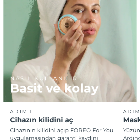
NASIL KULLANILIR
Basit ve kolay
ADIM 1
ADIM
Cihazın kilidini aç
Mask
Cihazının kilidini açıp FOREO For You
Yüzün
uygulamasından garanti kaydını
Ardın