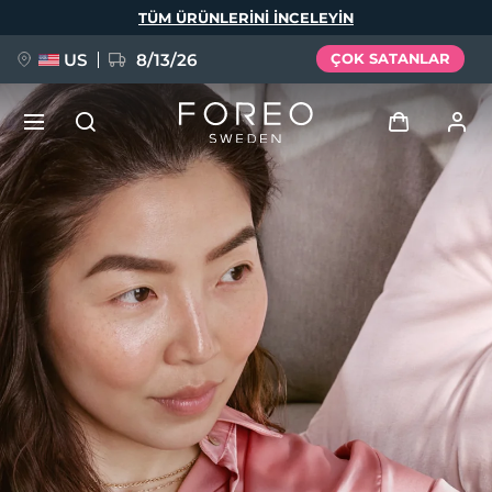
Ana
TÜM ÜRÜNLERINI INCELEYIN
içeriğe
atla
US
8/13/26
ÇOK SATANLAR
YENİ
Giriş
Dil Seçimi
BREAKING NEWS
Kullanici profi̇li̇
English
Deutsch
Español
Cihazlarım
FAQ™ Pure Beauty-Tech Elixir
Français
Italiano
Português
Siparişlerim
Polski
Svenska
Русский
Türkçe
简体中文
繁體中文
Adresim
issa™ Teeth Whitening Set
Aboneliklerim