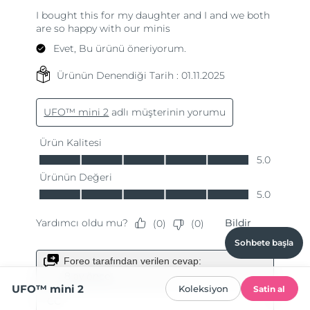
Sohbete başla
UFO™ mini 2
Koleksiyon
Satin al