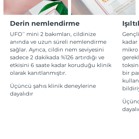
Advanced pore care essentials
For healthy hair
18% PAP
İsrail
Tahmini teslim tarihi
8/16/26
Kozmetik ürünleri
Erkekler
İtalya
Derin nemlendirme
Işılt
Tahmini teslim tarihi
8/12/26
UFO
mini 2 bakımları, cildinize
Gençl
TM
Japonya
Tahmini teslim tarihi
8/15/26
anında ve uzun süreli nemlendirme
kadar 
Tüm Ürünler
sağlar. Ayrıca, cildin nem seviyesini
mikro 
Jersey
Tahmini teslim tarihi
8/17/26
sadece 2 dakikada %126 artırdığı ve
gerekl
etkisini 6 saate kadar koruduğu klinik
toksin
Kazakistan
Tahmini teslim tarihi
8/14/26
olarak kanıtlanmıştır.
bir par
FOREO APP
Kuveyt
kulla
Tahmini teslim tarihi
8/12/26
Üçüncü şahıs klinik deneylerine
HAKKINDA
bildiri
dayalıdır
Letonya
Tahmini teslim tarihi
8/12/26
Üçüncü
dayalı
Lübnan
Tahmini teslim tarihi
8/13/26
Litvanya
Tahmini teslim tarihi
8/12/26
Lüksemburg
Tahmini teslim tarihi
8/12/26