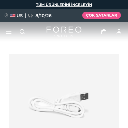
Ana
TÜM ÜRÜNLERINI INCELEYIN
içeriğe
atla
US
8/10/26
ÇOK SATANLAR
YENİ
Giriş
Dil Seçimi
BREAKING NEWS
Kullanici profi̇li̇
English
Deutsch
Español
Cihazlarım
FAQ™ Pure Beauty-Tech Elixir
Français
Italiano
Português
Siparişlerim
Polski
Svenska
Русский
Türkçe
简体中文
繁體中文
Adresim
issa™ Teeth Whitening Set
Aboneliklerim