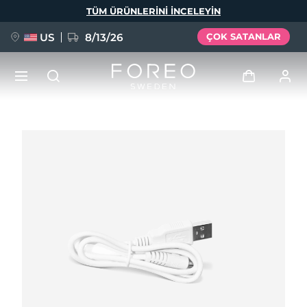
Ana
TÜM ÜRÜNLERINI INCELEYIN
içeriğe
atla
US
8/13/26
ÇOK SATANLAR
YENİ
Giriş
Dil Seçimi
BREAKING NEWS
Kullanici profi̇li̇
English
Deutsch
Español
Cihazlarım
FAQ™ Pure Beauty-Tech Elixir
Français
Italiano
Português
Siparişlerim
Polski
Svenska
Русский
Türkçe
简体中文
繁體中文
Adresim
issa™ Teeth Whitening Set
Aboneliklerim