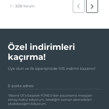
Özel indirimleri
kaçırma!
Üye olun ve ilk siparişinizde %15 indirim kazanın!
E-posta adresi
“Abone Ol”a basarak FOREO'dan pazarlama mesajları
almayı kabul ediyorum. İstediğim zaman abonelikten
çıkabileceğimi biliyorum.