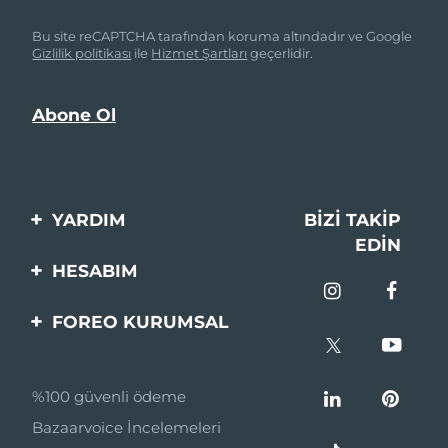
Bu site reCAPTCHA tarafından koruma altındadır ve Google
Gizlilik politikası
ile
Hizmet Şartları
geçerlidir.
YARDIM
BIZI TAKIP
EDIN
Bi̇zi̇mle İleti̇şi̇me Geçi̇n
HESABIM
Si̇pari̇şler & Sevki̇yat
Ürün Kaydı
FOREO KURUMSAL
Garanti̇ & İade
Destek
FOREO Hakkinda
Sık Sorulan Sorular
%100 güvenli ödeme
Ortaklik Programi
Pil bilgileri
Bazaarvoice İncelemeleri
Ortaklık haberleri