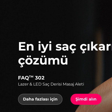
En iyi saç çık
çözümü
FAQ
302
TM
Lazer & LED Saç Derisi Masaj Aleti
Daha fazlası için
Şimdi alın