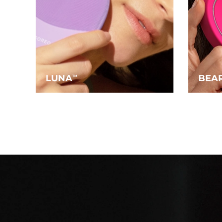
LUNA
BEA
TM