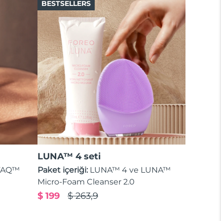
BESTSELLERS
LUNA™ 4 seti
 FAQ™
Paket içeriği:
LUNA™ 4 ve LUNA™
Micro-Foam Cleanser 2.0
$ 199
$ 263,9