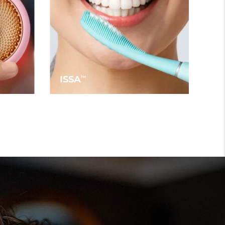
ISSA
TM