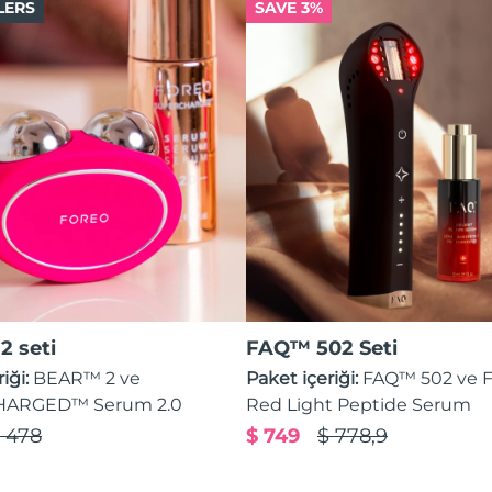
LERS
SAVE 3%
 seti
FAQ™ 502 Seti
iği:
BEAR™ 2 ve
Paket içeriği:
FAQ™ 502 ve
ARGED™ Serum 2.0
Red Light Peptide Serum
 478
$ 749
$ 778,9