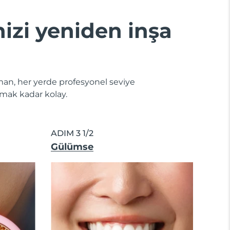
nizi yeniden inşa
zaman, her yerde profesyonel seviye
atmak kadar kolay.
ADIM 3 1/2
Gülümse