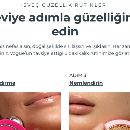
İSVEÇ GÜZELLIK RUTINLERI
viye adımla güzelliği
edin
niz nefes alsın, doğal şekilde sıkılaşsın ve ışıldasın. Her 
siniz. Vogue’un tavsiye ettiği 6 dakikalık rutinimize göz 
ADIM 3
ldırma
Nemlendirin