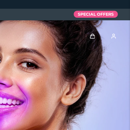
SPECIAL OFFERS
Giriş
Kullanici profi̇li̇
Cihazlarım
Siparişlerim
Adresim
Aboneliklerim