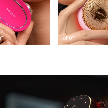
R
UFO
TM
TM