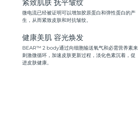
紧致肌肤 抚平皱纹
脱毛
FAQ™护肤品
身体护理
FAQ™护肤品
FAQ™产品
FAQ™ skincare
All FAQ™ skincare
All FAQ™ skincare
PEACH™ 2 Pro Max
BEAR™ 2 body
微电流已经被证明可以增加胶原蛋白和弹性蛋白的产
All hair treatments
All FAQ™ skincare
Professional IPL hair removal device
Microcurrent body toning
生，从而紧致皮肤和对抗皱纹。
FAQ™产品
FAQ™产品
健康美肌 容光焕发
痘肌护理
FAQ™ products
眼部护理
All anti-aging treatments
All LED treatments
PEACH™ 2
LUNA™ 4 body
All toning treatments
ESPADA™ 2 plus
BEAR™ 2 eyes & lips
BEAR™ 2 body通过向细胞输送氧气和必需营养素来
IPL hair removal
Massaging body brush
Recurring acne LED therapy
Microcurrent line smoothing device
刺激微循环，加速皮肤更新过程，淡化色素沉着，促
进皮肤健康。
PEACH™ 2 go
SUPERCHARGED™ serum
护发
毛孔护理
ESPADA™ 2
IRIS™ 2
Travel-friendly IPL hair removal
Firming body serum
LUNA™ 4 hair
KIWI™ derma
Acne treatment device
Rejuvenating eye massager
NEW
2-in-1 LED scalp massager
Diamond microdermabrasion .
PEACH™ Cooling Prep Gel
ESPADA™ Blemish Solution
眼部护肤
牙齿美白
Cooling IPL hair removal gel
FLIP™ play advanced
KIWI™
Concentrated acne gel
Advanced eye care treatment
issa™ Teeth Whitening Set
LED light hairbrush
Blackhead remover
Dual LED + sonic device & 18% PAP gel
更多的
ESPADA™ 设备
眼部护理设备
LUNA™ Dual-Peptide Scalp