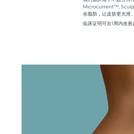
红光疗法
Microcurrent™, 
余脂肪，让皮肤更光滑
临床证明可在1周内改善
瑞典美肤护理
面部清洁
紧致提拉
LUNA™ 4 套装
BEAR™ 2 套装
Anti-aging massage
Microcurrent toning
补水保湿
口腔护理
LUNA™ 4 Plus
BEAR™ 2 go
UFO™ 3 套装
issa™ 4
Massage, LED heating
Microcurrent toning on-the-go
Deep facial hydration
Hybrid silicone sonic toothbrush
FAQ™ 抗老护理
LUNA™ 4 Men
BEAR™ 2 eyes & lips
NEW
UFO™ 3 LED
issa™ 4 plus
For men, anti-aging massage
Microcurrent line smoothing device