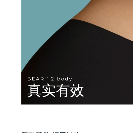
Near-infrared and red light therapy device
Smart hybrid silicone sonic toothbrush
抗老
LED治疗
LUNA™ 4 mini
面部提拉护理
FAQ™ 101
FAQ™ 201
UFO™ 3 mini
issa™ 4 smile
For young skin, T-zone
Premium anti-aging skincare
NEW
Clinical anti-aging
LED mask
Red light therapy device for young skin
Hybrid silicone sonic toothbrush
生发
LUNA™ 4 go
BEAR™ 设备
肌肤年轻化
FAQ™ 102
FAQ™ 202
UFO™ 3 go
issa™ 4 baby
For travel or gym bag
All premium facelift devices
FAQ™ 301
FAQ™ 501
Advanced clinical anti-aging
LED mask
Portable red light therapy
For ages 0-3
NEW
LED hair strengthening scalp massager
Full-Spectrum Red Light Therapy
LUNA™ 护肤
BEAR
2 body
FAQ™ 103
TM
FAQ™ 211
保健品
面膜
issa™ Teeth Whitening Set
Premium cleansers & balm
真实有效
FAQ™ Scalp Serum
FAQ™ 502
Luxurious clinical anti-aging set
Anti-aging neck & décolleté LED mask
Rejuvenation & hydration
Dual LED + sonic device & 18% PAP gel
Scalp recovery probiotic serum
Full-Spectrum Red Light Therapy
LUNA™ 设备
专业治疗
FAQ™ P1 Primer
FAQ™ 221
UFO™ 设备
ISSA™ 设备
All facial cleansing devices
FAQ™护肤品
Manuka honey primer
Anti-aging LED hand mask
FAQ™ Red Light Serum
All deep facial hydration devices
All silicone sonic toothbrushes
All FAQ™ skincare