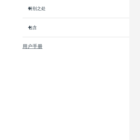
特别之处
临床证明可在1周内显著改善皮肤紧致度和弹性
包含
临床证明可在1周内显著改善深层皱纹和细纹
2种革命性的微电流：Advanced Microcurrent™
BEAR™ 2 body
+ Sculpting Microcurrent™
用户手册
USB 充电线
Anti-Shock System™ 2.0调整微电流强度，使其
快速操作指南
完全适合您的皮肤。
通用操作指南
5种专利T-Sonic™ 按摩模式，每种都有独特的美肤
效果。
2年质保 (西班牙、葡萄牙、瑞典：3年质保)
在FOREO应用程序上，有针对臀腿塑形的进
Cellulite Booty Camp视频护理指南。