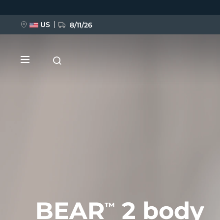
跳
转
到
主
US
8/11/26
要
内
容
新品
BREAKING NEWS
FAQ™ Pure Beauty-Tech Elixir
BEAR
2 body
™