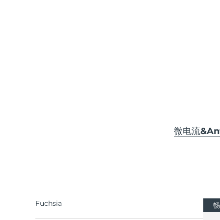
KIWI™ 皮肤护理
All acne treatment devices
All revitalizing eye massagers
Serum
issa™ Teeth Whitening Gel
Advanced pore care essentials
For healthy hair
18% PAP
护肤品
男士
全部购买
微电流&Anti
FOREO APP
关于我们
Fuchsia
畅