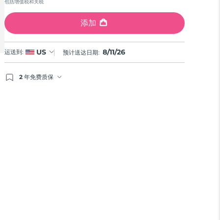
包括增值税和关税
添加
8/11/26
US
运送到:
预计送达日期:
2 年免费质保
如果您在2年质保期内发现任何非人为质量问题，FOREO
将免费为您更换产品。