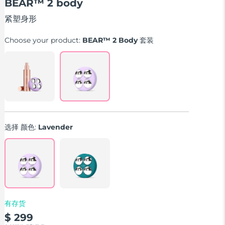
BEAR™ 2 body
of
5
stars,
紧塑身形
average
rating
Choose your product:
BEAR™ 2 Body 套装
value.
Read
18
Reviews.
Same
page
link.
选择 颜色:
Lavender
有存货
$ 299