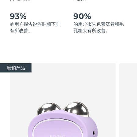
波兰
93%
90%
预计送达日期
8/9/26
的用户报告说浮肿和下垂
的用户报告色素沉着和毛
葡萄牙
预计送达日期
8/8/26
有所改善。
孔粗大有所改善。
波多黎各
预计送达日期
8/10/26
卡塔尔
预计送达日期
8/9/26
畅销产品
留尼汪
预计送达日期
8/13/26
罗马尼亚
预计送达日期
8/8/26
俄罗斯
预计送达日期
8/16/26
沙特阿拉伯
预计送达日期
8/9/26
新加坡
预计送达日期
8/10/26