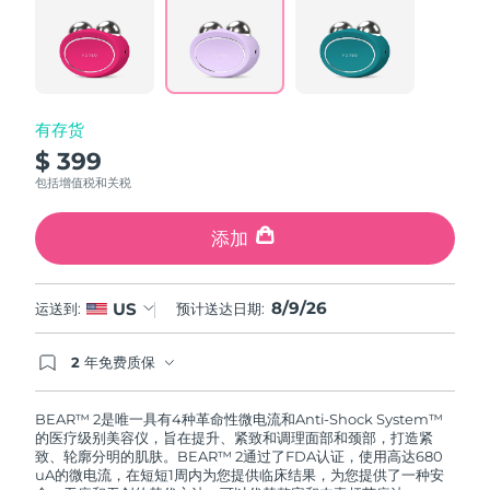
阿拉伯联合酋长国
预计送达日期
8/9/26
英国
预计送达日期
8/8/26
有存货
美国
预计送达日期
8/9/26
$ 399
包括增值税和关税
乌兹别克斯坦
预计送达日期
8/13/26
添加
越南
预计送达日期
8/14/26
8/9/26
US
运送到:
预计送达日期:
2 年免费质保
如果您在2年质保期内发现任何非人为质量问题，
FOREO将免费为您更换产品。
BEAR™ 2是唯一具有4种革命性微电流和Anti-Shock System™
的医疗级别美容仪，旨在提升、紧致和调理面部和颈部，打造紧
致、轮廓分明的肌肤。BEAR™ 2通过了FDA认证，使用高达680
uA的微电流，在短短1周内为您提供临床结果，为您提供了一种安