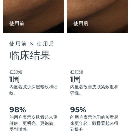
中国澳门特别行政区
预计送达日期
8/10/26
马来西亚
预计送达日期
8/11/26
使用前
使用后
马耳他
预计送达日期
8/8/26
使用前 & 使用后
墨西哥
预计送达日期
8/12/26
临床结果
摩纳哥
预计送达日期
8/9/26
在短短
在短短
荷兰
预计送达日期
8/8/26
1周
1周
内显著减少深层皱纹和细
内显著改善皮肤紧致度和
新西兰
预计送达日期
8/8/26
纹。
弹性。
挪威
预计送达日期
8/8/26
98%
95%
阿曼
的用户表示皮肤看起来更
的用户表示他们的脸看起
预计送达日期
8/11/26
健康、更明亮、更饱满、
来更年轻，颧骨看起来得
受到滋养。
到提升
菲律宾
预计送达日期
8/11/26