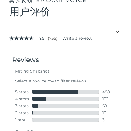
真实反馈
BAZAAR VOICE
用户评价
4.5
(735)
Write a review
4.5
out
of
5
stars,
average
rating
value.
Read
735
Reviews.
Same
page
link.