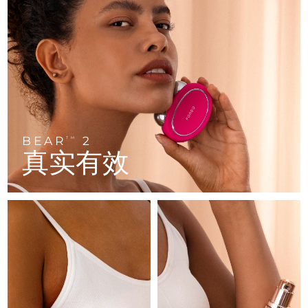
FAQ™ 101
FAQ™ 201
中国
LUNA™ 4 mini
面部提拉护理
预计送达日期
8/8/26
NEW
issa™ 4 smile
UFO™ 3 mini
Clinical anti-aging
LED mask
For young skin, T-zone
Premium anti-aging skincare
哥伦比亚
预计送达日期
8/12/26
Hybrid silicone sonic toothbrush
Red light therapy device for young skin
生发
肌肤年轻化
克罗地亚
预计送达日期
8/8/26
FAQ™ 102
FAQ™ 202
LUNA™ 4 go
BEAR™ 设备
FAQ™ 301
FAQ™ 501
issa™ 4 baby
UFO™ 3 go
Advanced clinical anti-aging
LED mask
For travel or gym bag
All premium facelift devices
NEW
塞浦路斯
预计送达日期
8/9/26
LED hair strengthening scalp massager
Full-Spectrum Red Light Therapy
For ages 0-3
Portable red light therapy
捷克
预计送达日期
8/8/26
BEAR
2
FAQ™ 103
FAQ™ 211
TM
LUNA™ 护肤
保健品
真实有效
FAQ™ Scalp Serum
FAQ™ 502
issa™ Teeth Whitening Set
面膜
Luxurious clinical anti-aging set
Anti-aging neck & décolleté LED mask
Premium cleansers & balm
丹麦
预计送达日期
8/8/26
Scalp recovery probiotic serum
Full-Spectrum Red Light Therapy
Dual LED + sonic device & 18% PAP gel
Rejuvenation & hydration
专业治疗
爱沙尼亚
预计送达日期
8/8/26
FAQ™ P1 Primer
FAQ™ 221
LUNA™ 设备
FAQ™护肤品
ISSA™ 设备
UFO™ 设备
Manuka honey primer
Anti-aging LED hand mask
芬兰
FAQ™ Red Light Serum
预计送达日期
8/8/26
All facial cleansing devices
All FAQ™ skincare
All silicone sonic toothbrushes
All deep facial hydration devices
法国
预计送达日期
8/8/26
脱毛
身体护理
FAQ™护肤品
FAQ™护肤品
PEACH™ 2 Pro Max
BEAR™ 2 body
FAQ™产品
FAQ™ skincare
法属波利尼西亚
预计送达日期
8/12/26
All FAQ™ skincare
All FAQ™ skincare