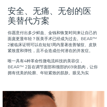
瑞典美肤护理
奥地利
预计送达日期
8/8/26
安全、无痛、无创的医
美替代方案
巴林
预计送达日期
8/9/26
面部清洁
紧致提拉
比利时
预计送达日期
8/8/26
你愿意付出多少鲜血、金钱和恢复时间来让自己的
LUNA™ 4 套装
BEAR™ 2 套装
面庞更显年轻？医美手术已经成为过去。BEAR™
百慕大
预计送达日期
8/14/26
Anti-aging massage
Microcurrent toning
2被临床证明可以在短短1周内显著改善皱纹、皮肤
紧致度和弹性，且不会造成任何潜在的并发症。
波斯尼亚和黑塞哥维那
预计送达日期
8/11/26
补水保湿
口腔护理
唯一具有4种革命性微电流科技的美容仪，
LUNA™ 4 Plus
BEAR™ 2 go
文莱
预计送达日期
8/13/26
UFO™ 3 套装
issa™ 4
BEAR™ 2旨在调节面部和颈部的69块肌肉，让你
Massage, LED heating
Microcurrent toning on-the-go
FAQ™ 抗老护理
Deep facial hydration
Hybrid silicone sonic toothbrush
拥有优美的轮廓、年轻紧致的肌肤。眼见为实
保加利亚
预计送达日期
8/8/26
NEW
LUNA™ 4 Men
BEAR™ 2 eyes & lips
加拿大
预计送达日期
8/12/26
UFO™ 3 LED
issa™ 4 plus
For men, anti-aging massage
Microcurrent line smoothing device
Near-infrared and red light therapy
Smart hybrid silicone sonic toothbrush
智利
预计送达日期
8/12/26
device
抗老
LED治疗