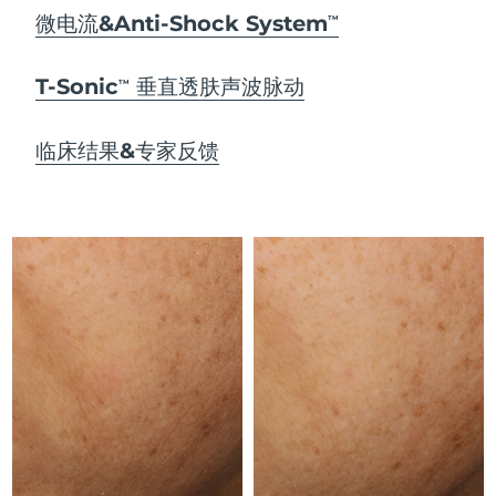
Advanced pore care essentials
以色列
预计送达日期
8/12/26
For healthy hair
微电流&Anti-Shock System
18% PAP
TM
护肤品
男士
意大利
预计送达日期
8/8/26
T-Sonic
垂直透肤声波脉动
TM
日本
预计送达日期
8/11/26
临床结果&专家反馈
泽西岛
预计送达日期
8/13/26
全部购买
哈萨克斯坦
预计送达日期
8/10/26
FOREO APP
科威特
预计送达日期
8/8/26
关于我们
拉脱维亚
预计送达日期
8/8/26
黎巴嫩
预计送达日期
8/9/26
立陶宛
预计送达日期
8/8/26
卢森堡
预计送达日期
8/8/26