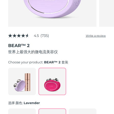
斯洛伐克
预计送达日期
8/8/26
斯洛文尼亚
预计送达日期
8/8/26
南非
预计送达日期
8/16/26
4.5
(735)
Write a review
4.5
韩国
out
预计送达日期
8/10/26
BEAR™ 2
of
5
世界上最强大的微电流美容仪
西班牙
预计送达日期
8/8/26
stars,
average
rating
Choose your product:
BEAR™ 2 套装
瑞典
预计送达日期
8/8/26
value.
Read
735
瑞士
预计送达日期
8/8/26
Reviews.
Same
page
台湾
预计送达日期
8/13/26
link.
泰国
预计送达日期
8/12/26
选择 颜色:
Lavender
土耳其
预计送达日期
8/9/26