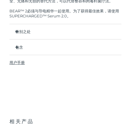
全、无痛和无创的替代方法，可以代替整容和肉毒杆菌疗法。
BEAR™ 2必须与导电精华一起使用。为了获得最佳效果，请使用
SUPERCHARGED™ Serum 2.0。
特别之处
临床证明可在1周内显著改善深层皱纹和细纹。
包含
临床证明可在1周内显著改善皮肤紧致度和弹性。
Advanced Microcurrent™, Lifting Microcurrent™,
BEAR™ 2
Tapping Microcurrent™, Sculpting Microcurrent™
用户手册
透明支架
Anti-Shock System™ 2.0调整微电流强度，使其完全适合您
便携袋
的皮肤。
USB 充电线
5种专利T-Sonic™ 按摩模式，每种都有独特的美肤效果。
快速操作指南
在FOREO应用程序上，有针对面部和颈部的不同区域进行3款
视频护理指南。
通用操作指南
2年质保 (西班牙、葡萄牙、瑞典：3年质保)
相关产品