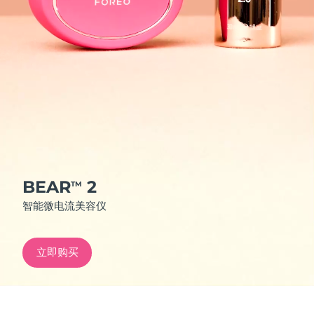
发货国家
美国
预计送达日期
8/9/26
FAQ™ Dual LED Panel
英国
预计送达日期
8/8/26
热门产品
西班牙
预计送达日期
8/8/26
澳大利亚
预计送达日期
8/11/26
法国
预计送达日期
8/8/26
BEAR
2
TM
特别优惠
畅销产品
智能微电流美容仪
德国
预计送达日期
8/8/26
加拿大
预计送达日期
8/12/26
立即购买
红光疗法
澳大利亚
预计送达日期
8/11/26