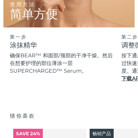
使用方法
简单方便
第一步
第二步
涂抹精华
调整
确保BEAR™ 和面部/颈部的干净干燥。然后
按下通
在想要护理的部位薄涂一层
过快速
SUPERCHARGED™ Serum。
度。通
下载A
猜你喜欢
SAVE 24%
畅销产品