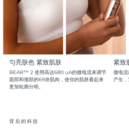
Professional IPL hair removal device
Microcurrent body toning
All hair treatments
All FAQ™ skincare
德国
预计送达日期
8/8/26
FAQ™产品
FAQ™产品
痘肌护理
眼部护理
直布罗陀
PEACH™ 2
LUNA™ 4 body
预计送达日期
8/12/26
FAQ™ products
All anti-aging treatments
All LED treatments
ESPADA™ 2 plus
BEAR™ 2 eyes & lips
IPL hair removal
Massaging body brush
All toning treatments
希腊
预计送达日期
8/8/26
Recurring acne LED therapy
Microcurrent line smoothing device
中国香港特别行政区
预计送达日期
8/9/26
PEACH™ 2 go
SUPERCHARGED™ serum
护发
毛孔护理
ESPADA™ 2
IRIS™ 2
Travel-friendly IPL hair removal
Firming body serum
匀亮肤色 紧致肌肤
紧致
匈牙利
LUNA™ 4 hair
预计送达日期
8/8/26
KIWI™ derma
Acne treatment device
Rejuvenating eye massager
NEW
2-in-1 LED scalp massager
Diamond microdermabrasion .
BEAR™ 2 使用高达680 uA的微电流来调节
微电流
冰岛
预计送达日期
8/9/26
面部和颈部的69块肌肉，使你的肌肤看起来
产生，
PEACH™ Cooling Prep Gel
ESPADA™ Blemish Solution
眼部护肤
更加轮廓分明。
牙齿美白
Cooling IPL hair removal gel
印度尼西亚
预计送达日期
8/6/26
FLIP™ play advanced
KIWI™
Concentrated acne gel
Advanced eye care treatment
issa™ Teeth Whitening Set
LED light hairbrush
Blackhead remover
爱尔兰
预计送达日期
8/8/26
更多的
Dual LED + sonic device & 18% PAP gel
ESPADA™ 设备
眼部护理设备
马恩岛
预计送达日期
8/10/26
LUNA™ Dual-Peptide Scalp
背后的科技
KIWI™ 皮肤护理
All acne treatment devices
All revitalizing eye massagers
Serum
issa™ Teeth Whitening Gel