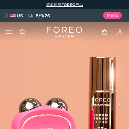
跳
查看所有FOREO产品
转
到
主
要
US
8/9/26
畅销品
内
容
新品
登录
语言
BREAKING NEWS
用户信息
English
Deutsch
Español
我的设备
FAQ™ Pure Beauty-Tech Elixir
Français
Italiano
Português
我的订单
Polski
Svenska
Русский
Türkçe
简体中文
繁體中文
我的地址
issa™ Teeth Whitening Set
我的订阅