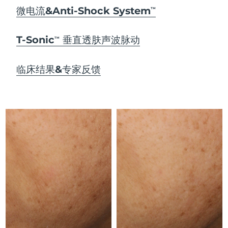
Advanced pore care essentials
以色列
预计送达日期
8/14/26
For healthy hair
微电流&Anti-Shock System
18% PAP
TM
护肤品
男士
意大利
预计送达日期
8/10/26
T-Sonic
垂直透肤声波脉动
TM
日本
预计送达日期
8/13/26
临床结果&专家反馈
泽西岛
预计送达日期
8/15/26
全部购买
哈萨克斯坦
预计送达日期
8/12/26
FOREO APP
科威特
预计送达日期
8/10/26
关于我们
拉脱维亚
预计送达日期
8/10/26
黎巴嫩
预计送达日期
8/11/26
立陶宛
预计送达日期
8/10/26
卢森堡
预计送达日期
8/10/26