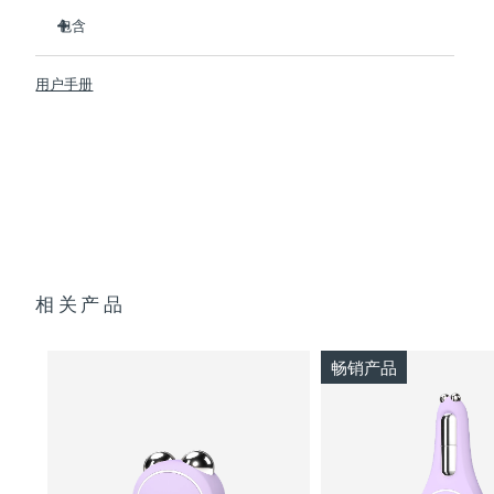
临床证明可在 1 周内明显改善细纹和皱纹。
包含
临床证明可在1周内显著改善皮肤紧致度和弹性。
Advanced Microcurrent™, Lifting Microcurrent™,
BEAR™ 2
Tapping Microcurrent™, Sculpting Microcurrent™
用户手册
SUPERCHARGED™ Serum 2.0
配方采用创新的电解质复合物，可增加微电流传输。
透明支架
含有5种透明质酸、角鲨烷、维生素E、神经酰胺、氨基酸和泛
便携袋
醇的滋养配方。
USB 充电线
快速操作指南
通用操作指南
2年质保 (西班牙、葡萄牙、瑞典：3年质保)
相关产品
畅销产品