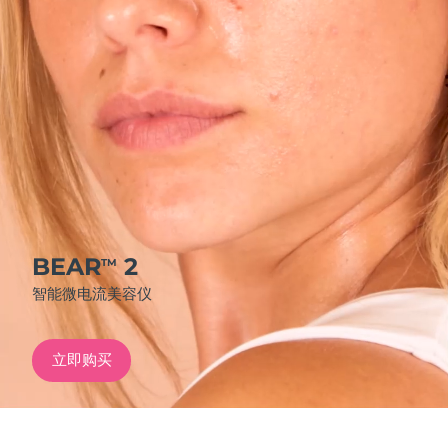
发货国家
美国
预计送达日期
8/11/26
FAQ™ Dual LED Panel
英国
预计送达日期
8/10/26
热门产品
西班牙
预计送达日期
8/10/26
澳大利亚
预计送达日期
8/13/26
法国
预计送达日期
8/10/26
BEAR
2
TM
特别优惠
畅销产品
智能微电流美容仪
德国
预计送达日期
8/10/26
加拿大
预计送达日期
8/14/26
立即购买
红光疗法
澳大利亚
预计送达日期
8/13/26