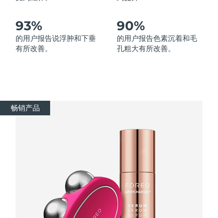
波兰
93%
90%
预计送达日期
8/11/26
的用户报告说浮肿和下垂
的用户报告色素沉着和毛
葡萄牙
预计送达日期
8/10/26
有所改善。
孔粗大有所改善。
波多黎各
预计送达日期
8/12/26
卡塔尔
预计送达日期
8/11/26
畅销产品
留尼汪
预计送达日期
8/15/26
罗马尼亚
预计送达日期
8/10/26
俄罗斯
预计送达日期
8/18/26
沙特阿拉伯
预计送达日期
8/11/26
新加坡
预计送达日期
8/12/26