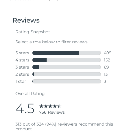
4.5
out
of
5
stars,
average
rating
value.
Read
736
Reviews.
Same
page
link.