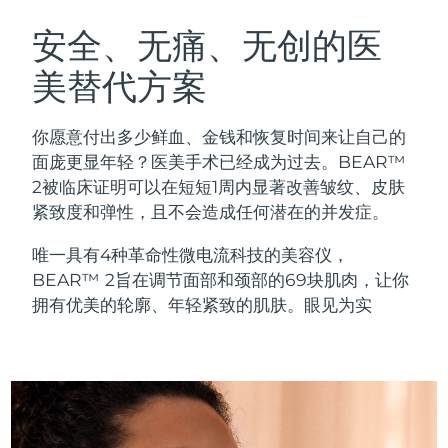
瑞典美肤护理
奥地利
预计送达日期
8/10/26
安全、无痛、无创的医
美替代方案
巴林
预计送达日期
8/11/26
面部清洁
紧致提拉
比利时
预计送达日期
8/10/26
你愿意付出多少鲜血、金钱和恢复时间来让自己的
LUNA™ 4 套装
BEAR™ 2 套装
面庞更显年轻？医美手术已经成为过去。BEAR™
百慕大
预计送达日期
8/16/26
Anti-aging massage
Microcurrent toning
2被临床证明可以在短短1周内显著改善皱纹、皮肤
紧致度和弹性，且不会造成任何潜在的并发症。
波斯尼亚和黑塞哥维那
预计送达日期
8/13/26
补水保湿
口腔护理
唯一具有4种革命性微电流科技的美容仪，
LUNA™ 4 Plus
BEAR™ 2 go
文莱
预计送达日期
8/15/26
UFO™ 3 套装
issa™ 4
BEAR™ 2旨在调节面部和颈部的69块肌肉，让你
Massage, LED heating
Microcurrent toning on-the-go
FAQ™ 抗老护理
Deep facial hydration
Hybrid silicone sonic toothbrush
拥有优美的轮廓、年轻紧致的肌肤。眼见为实
保加利亚
预计送达日期
8/10/26
NEW
LUNA™ 4 Men
BEAR™ 2 eyes & lips
加拿大
预计送达日期
8/14/26
UFO™ 3 LED
issa™ 4 plus
For men, anti-aging massage
Microcurrent line smoothing device
Near-infrared and red light therapy
Smart hybrid silicone sonic toothbrush
智利
预计送达日期
8/14/26
device
抗老
LED治疗