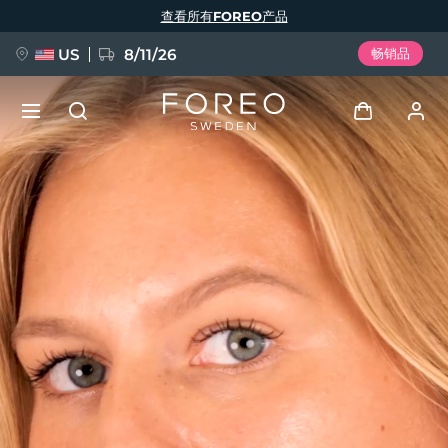
跳
查看所有FOREO产品
转
到
主
要
US
8/11/26
畅销品
内
容
新品
登录
语言
BREAKING NEWS
用户信息
English
Deutsch
Español
我的设备
FAQ™ Pure Beauty-Tech Elixir
Français
Italiano
Português
我的订单
Polski
Svenska
Русский
Türkçe
简体中文
繁體中文
我的地址
issa™ Teeth Whitening Set
我的订阅