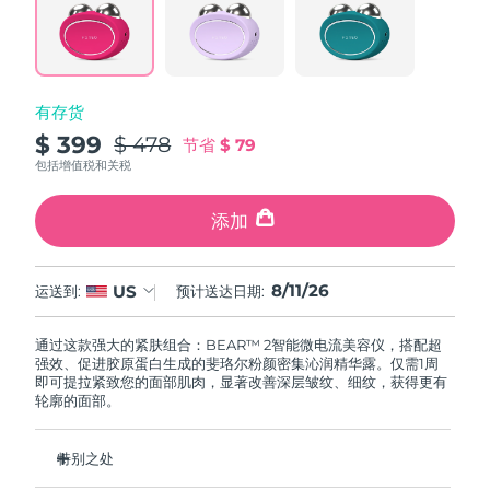
阿拉伯联合酋长国
预计送达日期
8/11/26
英国
预计送达日期
8/10/26
有存货
$ 399
$ 478
节省
$ 79
美国
预计送达日期
8/11/26
包括增值税和关税
乌兹别克斯坦
预计送达日期
8/15/26
添加
越南
预计送达日期
8/16/26
8/11/26
US
运送到:
预计送达日期:
通过这款强大的紧肤组合：BEAR™ 2智能微电流美容仪，搭配超
强效、促进胶原蛋白生成的斐珞尔粉颜密集沁润精华露。仅需1周
即可提拉紧致您的面部肌肉，显著改善深层皱纹、细纹，获得更有
轮廓的面部。
特别之处