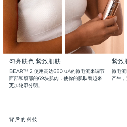
Professional IPL hair removal device
Microcurrent body toning
All hair treatments
All FAQ™ skincare
德国
预计送达日期
8/10/26
FAQ™产品
FAQ™产品
痘肌护理
眼部护理
直布罗陀
PEACH™ 2
LUNA™ 4 body
预计送达日期
8/14/26
FAQ™ products
All anti-aging treatments
All LED treatments
ESPADA™ 2 plus
BEAR™ 2 eyes & lips
IPL hair removal
Massaging body brush
All toning treatments
希腊
预计送达日期
8/10/26
Recurring acne LED therapy
Microcurrent line smoothing device
中国香港特别行政区
预计送达日期
8/11/26
PEACH™ 2 go
SUPERCHARGED™ serum
护发
毛孔护理
ESPADA™ 2
IRIS™ 2
Travel-friendly IPL hair removal
Firming body serum
匀亮肤色 紧致肌肤
紧致
匈牙利
LUNA™ 4 hair
预计送达日期
8/10/26
KIWI™ derma
Acne treatment device
Rejuvenating eye massager
NEW
2-in-1 LED scalp massager
Diamond microdermabrasion .
BEAR™ 2 使用高达680 uA的微电流来调节
微电流
冰岛
预计送达日期
8/11/26
面部和颈部的69块肌肉，使你的肌肤看起来
产生，
PEACH™ Cooling Prep Gel
ESPADA™ Blemish Solution
眼部护肤
更加轮廓分明。
牙齿美白
Cooling IPL hair removal gel
印度尼西亚
预计送达日期
8/8/26
FLIP™ play advanced
KIWI™
Concentrated acne gel
Advanced eye care treatment
issa™ Teeth Whitening Set
LED light hairbrush
Blackhead remover
爱尔兰
预计送达日期
8/10/26
更多的
Dual LED + sonic device & 18% PAP gel
ESPADA™ 设备
眼部护理设备
马恩岛
预计送达日期
8/12/26
LUNA™ Dual-Peptide Scalp
背后的科技
KIWI™ 皮肤护理
All acne treatment devices
All revitalizing eye massagers
Serum
issa™ Teeth Whitening Gel