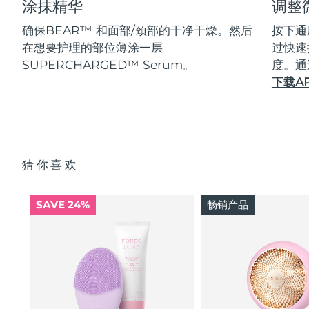
涂抹精华
调整
确保BEAR™ 和面部/颈部的干净干燥。然后
按下通
在想要护理的部位薄涂一层
过快速
SUPERCHARGED™ Serum。
度。通
下载A
猜你喜欢
SAVE 24%
畅销产品