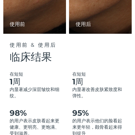
中国澳门特别行政区
预计送达日期
8/12/26
马来西亚
预计送达日期
8/13/26
使用前
使用后
马耳他
预计送达日期
8/10/26
使用前 & 使用后
墨西哥
预计送达日期
8/14/26
临床结果
摩纳哥
预计送达日期
8/11/26
在短短
在短短
荷兰
预计送达日期
8/10/26
1周
1周
内显著减少深层皱纹和细
内显著改善皮肤紧致度和
新西兰
预计送达日期
8/10/26
纹。
弹性。
挪威
预计送达日期
8/10/26
98%
95%
阿曼
的用户表示皮肤看起来更
的用户表示他们的脸看起
预计送达日期
8/13/26
健康、更明亮、更饱满、
来更年轻，颧骨看起来得
受到滋养。
到提升
菲律宾
预计送达日期
8/13/26