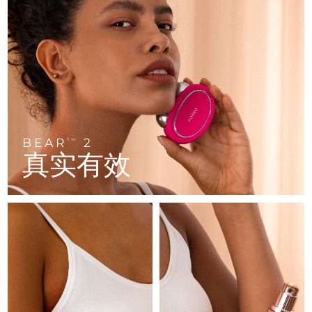
FAQ™ 101
FAQ™ 201
中国
LUNA™ 4 mini
面部提拉护理
预计送达日期
8/10/26
NEW
issa™ 4 smile
UFO™ 3 mini
Clinical anti-aging
LED mask
For young skin, T-zone
Premium anti-aging skincare
哥伦比亚
预计送达日期
8/14/26
Hybrid silicone sonic toothbrush
Red light therapy device for young skin
生发
肌肤年轻化
克罗地亚
预计送达日期
8/10/26
FAQ™ 102
FAQ™ 202
LUNA™ 4 go
BEAR™ 设备
FAQ™ 301
FAQ™ 501
issa™ 4 baby
UFO™ 3 go
Advanced clinical anti-aging
LED mask
For travel or gym bag
All premium facelift devices
NEW
塞浦路斯
预计送达日期
8/11/26
LED hair strengthening scalp massager
Full-Spectrum Red Light Therapy
For ages 0-3
Portable red light therapy
捷克
预计送达日期
8/10/26
BEAR
2
FAQ™ 103
FAQ™ 211
TM
LUNA™ 护肤
保健品
真实有效
FAQ™ Scalp Serum
FAQ™ 502
issa™ Teeth Whitening Set
面膜
Luxurious clinical anti-aging set
Anti-aging neck & décolleté LED mask
Premium cleansers & balm
丹麦
预计送达日期
8/10/26
Scalp recovery probiotic serum
Full-Spectrum Red Light Therapy
Dual LED + sonic device & 18% PAP gel
Rejuvenation & hydration
专业治疗
爱沙尼亚
预计送达日期
8/10/26
FAQ™ P1 Primer
FAQ™ 221
LUNA™ 设备
FAQ™护肤品
ISSA™ 设备
UFO™ 设备
Manuka honey primer
Anti-aging LED hand mask
芬兰
FAQ™ Red Light Serum
预计送达日期
8/10/26
All facial cleansing devices
All FAQ™ skincare
All silicone sonic toothbrushes
All deep facial hydration devices
法国
预计送达日期
8/10/26
脱毛
身体护理
FAQ™护肤品
FAQ™护肤品
PEACH™ 2 Pro Max
BEAR™ 2 body
FAQ™产品
FAQ™ skincare
法属波利尼西亚
预计送达日期
8/14/26
All FAQ™ skincare
All FAQ™ skincare