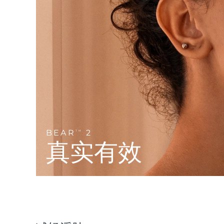
Near-infrared and red light therapy device
Smart hybrid silicone sonic toothbrush
抗老
LED治疗
LUNA™ 4 mini
面部提拉护理
FAQ™ 101
FAQ™ 201
UFO™ 3 mini
issa™ 4 smile
For young skin, T-zone
Premium anti-aging skincare
NEW
Clinical anti-aging
LED mask
Red light therapy device for young skin
Hybrid silicone sonic toothbrush
生发
LUNA™ 4 go
BEAR™ 设备
肌肤年轻化
FAQ™ 102
FAQ™ 202
UFO™ 3 go
issa™ 4 baby
For travel or gym bag
All premium facelift devices
FAQ™ 301
FAQ™ 501
Advanced clinical anti-aging
LED mask
Portable red light therapy
For ages 0-3
NEW
LED hair strengthening scalp massager
Full-Spectrum Red Light Therapy
LUNA™ 护肤
BEAR
2
FAQ™ 103
TM
FAQ™ 211
保健品
面膜
issa™ Teeth Whitening Set
Premium cleansers & balm
真实有效
FAQ™ Scalp Serum
FAQ™ 502
Luxurious clinical anti-aging set
Anti-aging neck & décolleté LED mask
Rejuvenation & hydration
Dual LED + sonic device & 18% PAP gel
Scalp recovery probiotic serum
Full-Spectrum Red Light Therapy
LUNA™ 设备
专业治疗
FAQ™ P1 Primer
FAQ™ 221
UFO™ 设备
ISSA™ 设备
All facial cleansing devices
FAQ™护肤品
Manuka honey primer
Anti-aging LED hand mask
FAQ™ Red Light Serum
All deep facial hydration devices
All silicone sonic toothbrushes
All FAQ™ skincare