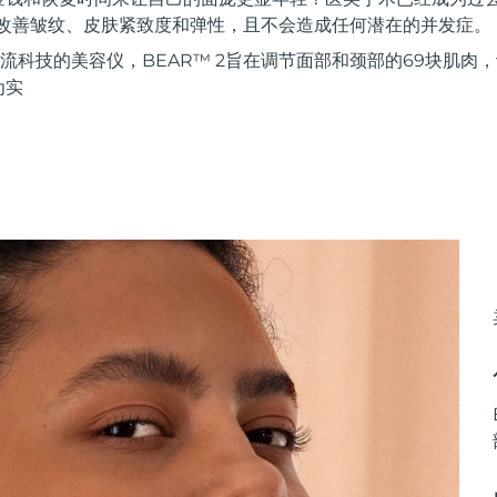
著改善皱纹、皮肤紧致度和弹性，且不会造成任何潜在的并发症。
流科技的美容仪，BEAR™ 2旨在调节面部和颈部的69块肌肉
为实