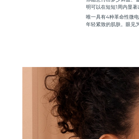
红光疗法
明可以在短短1周内显
唯一具有4种革命性微电
年轻紧致的肌肤。眼见
瑞典美肤护理
面部清洁
紧致提拉
LUNA™ 4 套装
BEAR™ 2 套装
Anti-aging massage
Microcurrent toning
补水保湿
口腔护理
LUNA™ 4 Plus
BEAR™ 2 go
UFO™ 3 套装
issa™ 4
Massage, LED heating
Microcurrent toning on-the-go
Deep facial hydration
Hybrid silicone sonic toothbrush
FAQ™ 抗老护理
LUNA™ 4 Men
BEAR™ 2 eyes & lips
NEW
UFO™ 3 LED
issa™ 4 plus
For men, anti-aging massage
Microcurrent line smoothing device