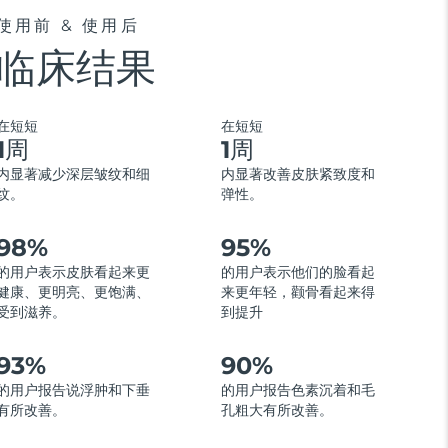
使用前 & 使用后
临床结果
在短短
在短短
1周
1周
内显著减少深层皱纹和细
内显著改善皮肤紧致度和
纹。
弹性。
98%
95%
的用户表示皮肤看起来更
的用户表示他们的脸看起
健康、更明亮、更饱满、
来更年轻，颧骨看起来得
受到滋养。
到提升
93%
90%
的用户报告说浮肿和下垂
的用户报告色素沉着和毛
有所改善。
孔粗大有所改善。