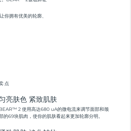
，让你拥有优美的轮廓、
卖点
匀亮肤色 紧致肌肤
BEAR™ 2 使用高达680 uA的微电流来调节面部和颈
部的69块肌肉，使你的肌肤看起来更加轮廓分明。