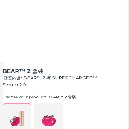
BEAR™ 2 套装
包装内含:
BEAR™ 2 与 SUPERCHARGED™
Serum 2.0
Choose your product:
BEAR™ 2 套装