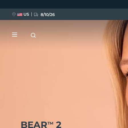
跳
转
到
主
US
8/10/26
要
内
容
新品
BREAKING NEWS
FAQ™ Pure Beauty-Tech Elixir
BEAR
2
TM