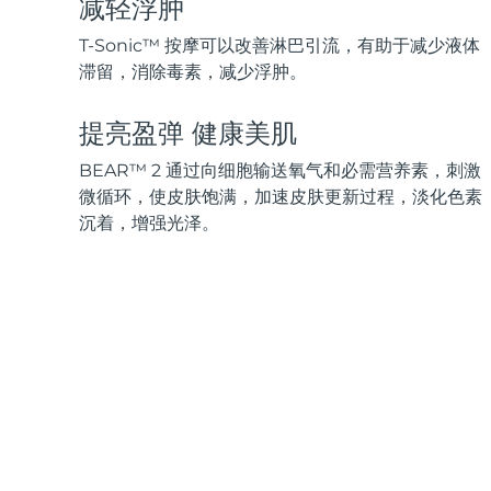
减轻浮肿
脱毛
FAQ™护肤品
身体护理
FAQ™护肤品
FAQ™产品
FAQ™ skincare
All FAQ™ skincare
All FAQ™ skincare
PEACH™ 2 Pro Max
BEAR™ 2 body
T-Sonic™ 按摩可以改善淋巴引流，有助于减少液体
All hair treatments
All FAQ™ skincare
Professional IPL hair removal device
Microcurrent body toning
滞留，消除毒素，减少浮肿。
FAQ™产品
FAQ™产品
提亮盈弹 健康美肌
痘肌护理
FAQ™ products
眼部护理
All anti-aging treatments
All LED treatments
PEACH™ 2
LUNA™ 4 body
All toning treatments
ESPADA™ 2 plus
BEAR™ 2 eyes & lips
BEAR™ 2 通过向细胞输送氧气和必需营养素，刺激
IPL hair removal
Massaging body brush
Recurring acne LED therapy
Microcurrent line smoothing device
微循环，使皮肤饱满，加速皮肤更新过程，淡化色素
沉着，增强光泽。
PEACH™ 2 go
SUPERCHARGED™ serum
护发
毛孔护理
ESPADA™ 2
IRIS™ 2
Travel-friendly IPL hair removal
Firming body serum
LUNA™ 4 hair
KIWI™ derma
Acne treatment device
Rejuvenating eye massager
NEW
2-in-1 LED scalp massager
Diamond microdermabrasion .
PEACH™ Cooling Prep Gel
ESPADA™ Blemish Solution
眼部护肤
牙齿美白
Cooling IPL hair removal gel
FLIP™ play advanced
KIWI™
Concentrated acne gel
Advanced eye care treatment
issa™ Teeth Whitening Set
LED light hairbrush
Blackhead remover
Dual LED + sonic device & 18% PAP gel
更多的
ESPADA™ 设备
眼部护理设备
LUNA™ Dual-Peptide Scalp