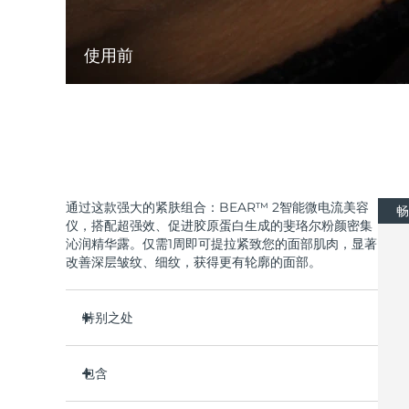
使用前
通过这款强大的紧肤组合：BEAR™ 2智能微电流美容
畅
仪，搭配超强效、促进胶原蛋白生成的斐珞尔粉颜密集
沁润精华露。仅需1周即可提拉紧致您的面部肌肉，显著
改善深层皱纹、细纹，获得更有轮廓的面部。
特别之处
临床证明可在 1 周内明显改善细纹和皱纹。
包含
临床证明可在1周内显著改善皮肤紧致度和弹性。
Advanced Microcurrent™, Lifting