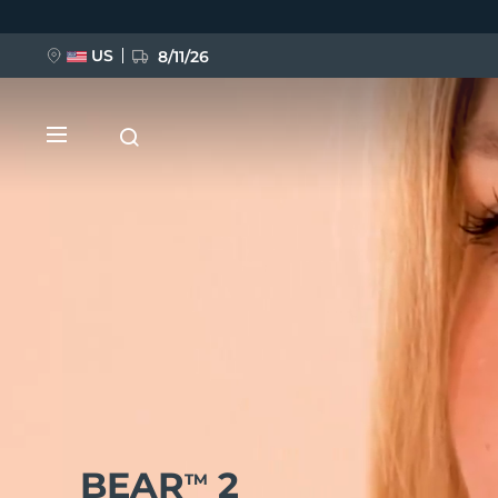
跳
转
到
主
US
8/11/26
要
内
容
新品
BREAKING NEWS
FAQ™ Pure Beauty-Tech Elixir
BEAR
2
TM