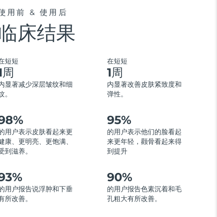
使用前 & 使用后
临床结果
在短短
在短短
1周
1周
内显著减少深层皱纹和细
内显著改善皮肤紧致度和
纹。
弹性。
98%
95%
的用户表示皮肤看起来更
的用户表示他们的脸看起
健康、更明亮、更饱满、
来更年轻，颧骨看起来得
受到滋养。
到提升
93%
90%
的用户报告说浮肿和下垂
的用户报告色素沉着和毛
有所改善。
孔粗大有所改善。