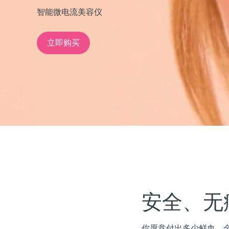
智能微电流美容仪
issa™ Teeth Whitening Set
立即购买
FAQ™ Dual LED Panel
热门产品
特别优惠
畅销产品
安全、无
你愿意付出多少鲜血、金