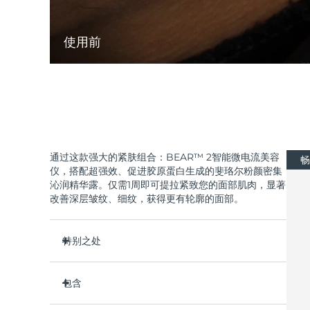
使用前
通过这款强大的紧肤组合：BEAR™ 2智能微电流美容
畅
仪，搭配超强效、促进胶原蛋白生成的斐珞尔粉颜密集
沁润精华露。仅需1周即可提拉紧致您的面部肌肉，显著
改善深层皱纹、细纹，获得更有轮廓的面部。
特别之处
临床证明可在 1 周内明显改善细纹和皱纹。
包含
临床证明可在1周内显著改善皮肤紧致度和弹性。
Advanced Microcurrent™, Lifting