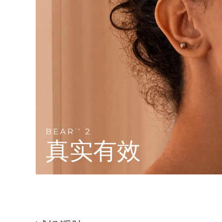
Near-infrared and red light therapy device
Smart hybrid silicone sonic toothbrush
抗老
LED治疗
LUNA™ 4 mini
面部提拉护理
FAQ™ 101
FAQ™ 201
UFO™ 3 mini
issa™ 4 smile
For young skin, T-zone
Premium anti-aging skincare
NEW
Clinical anti-aging
LED mask
Red light therapy device for young skin
Hybrid silicone sonic toothbrush
生发
LUNA™ 4 go
BEAR™ 设备
肌肤年轻化
FAQ™ 102
FAQ™ 202
UFO™ 3 go
issa™ 4 baby
For travel or gym bag
All premium facelift devices
FAQ™ 301
FAQ™ 501
Advanced clinical anti-aging
LED mask
Portable red light therapy
For ages 0-3
NEW
LED hair strengthening scalp massager
Full-Spectrum Red Light Therapy
LUNA™ 护肤
BEAR
2
FAQ™ 103
TM
FAQ™ 211
保健品
面膜
issa™ Teeth Whitening Set
Premium cleansers & balm
真实有效
FAQ™ Scalp Serum
FAQ™ 502
Luxurious clinical anti-aging set
Anti-aging neck & décolleté LED mask
Rejuvenation & hydration
Dual LED + sonic device & 18% PAP gel
Scalp recovery probiotic serum
Full-Spectrum Red Light Therapy
LUNA™ 设备
专业治疗
FAQ™ P1 Primer
FAQ™ 221
UFO™ 设备
ISSA™ 设备
All facial cleansing devices
FAQ™护肤品
Manuka honey primer
Anti-aging LED hand mask
FAQ™ Red Light Serum
All deep facial hydration devices
All silicone sonic toothbrushes
All FAQ™ skincare