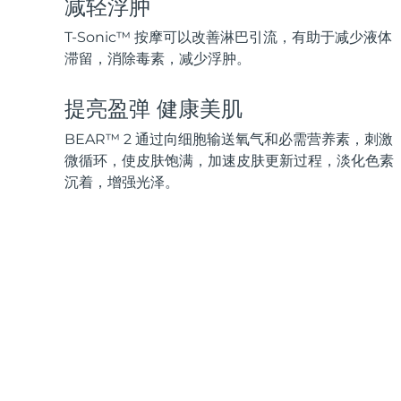
减轻浮肿
脱毛
FAQ™护肤品
身体护理
FAQ™护肤品
FAQ™产品
FAQ™ skincare
All FAQ™ skincare
All FAQ™ skincare
PEACH™ 2 Pro Max
BEAR™ 2 body
T-Sonic™ 按摩可以改善淋巴引流，有助于减少液体
All hair treatments
All FAQ™ skincare
Professional IPL hair removal device
Microcurrent body toning
滞留，消除毒素，减少浮肿。
FAQ™产品
FAQ™产品
提亮盈弹 健康美肌
痘肌护理
FAQ™ products
眼部护理
All anti-aging treatments
All LED treatments
PEACH™ 2
LUNA™ 4 body
All toning treatments
ESPADA™ 2 plus
BEAR™ 2 eyes & lips
BEAR™ 2 通过向细胞输送氧气和必需营养素，刺激
IPL hair removal
Massaging body brush
Recurring acne LED therapy
Microcurrent line smoothing device
微循环，使皮肤饱满，加速皮肤更新过程，淡化色素
沉着，增强光泽。
PEACH™ 2 go
SUPERCHARGED™ serum
护发
毛孔护理
ESPADA™ 2
IRIS™ 2
Travel-friendly IPL hair removal
Firming body serum
LUNA™ 4 hair
KIWI™ derma
Acne treatment device
Rejuvenating eye massager
NEW
2-in-1 LED scalp massager
Diamond microdermabrasion .
PEACH™ Cooling Prep Gel
ESPADA™ Blemish Solution
眼部护肤
牙齿美白
Cooling IPL hair removal gel
FLIP™ play advanced
KIWI™
Concentrated acne gel
Advanced eye care treatment
issa™ Teeth Whitening Set
LED light hairbrush
Blackhead remover
Dual LED + sonic device & 18% PAP gel
更多的
ESPADA™ 设备
眼部护理设备
LUNA™ Dual-Peptide Scalp