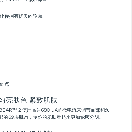
，让你拥有优美的轮廓、
卖点
匀亮肤色 紧致肌肤
BEAR™ 2 使用高达680 uA的微电流来调节面部和颈
部的69块肌肉，使你的肌肤看起来更加轮廓分明。