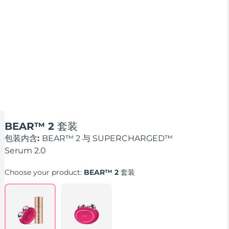
BEAR™ 2 套装
包装内含:
BEAR™ 2 与 SUPERCHARGED™
Serum 2.0
Choose your product:
BEAR™ 2 套装