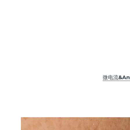
KIWI™ 皮肤护理
All acne treatment devices
All revitalizing eye massagers
Serum
issa™ Teeth Whitening Gel
Advanced pore care essentials
For healthy hair
18% PAP
护肤品
男士
全部购买
微电流&Anti
FOREO APP
关于我们