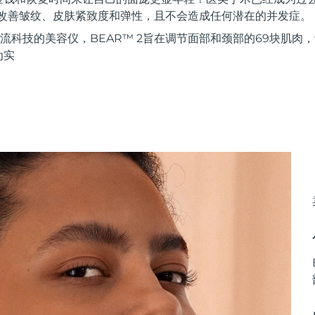
著改善皱纹、皮肤紧致度和弹性，且不会造成任何潜在的并发症。
流科技的美容仪，BEAR™ 2旨在调节面部和颈部的69块肌肉
为实