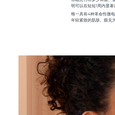
红光疗法
明可以在短短1周内显
唯一具有4种革命性微电
年轻紧致的肌肤。眼见
瑞典美肤护理
面部清洁
紧致提拉
LUNA™ 4 套装
BEAR™ 2 套装
Anti-aging massage
Microcurrent toning
补水保湿
口腔护理
LUNA™ 4 Plus
BEAR™ 2 go
UFO™ 3 套装
issa™ 4
Massage, LED heating
Microcurrent toning on-the-go
Deep facial hydration
Hybrid silicone sonic toothbrush
FAQ™ 抗老护理
LUNA™ 4 Men
BEAR™ 2 eyes & lips
NEW
UFO™ 3 LED
issa™ 4 plus
For men, anti-aging massage
Microcurrent line smoothing device