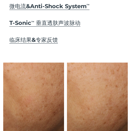
Advanced pore care essentials
以色列
预计送达日期
8/15/26
For healthy hair
微电流&Anti-Shock System
18% PAP
TM
护肤品
男士
意大利
预计送达日期
8/11/26
T-Sonic
垂直透肤声波脉动
TM
日本
预计送达日期
8/14/26
临床结果&专家反馈
泽西岛
预计送达日期
8/16/26
全部购买
哈萨克斯坦
预计送达日期
8/13/26
FOREO APP
科威特
预计送达日期
8/11/26
关于我们
拉脱维亚
预计送达日期
8/11/26
黎巴嫩
预计送达日期
8/12/26
立陶宛
预计送达日期
8/11/26
卢森堡
预计送达日期
8/11/26