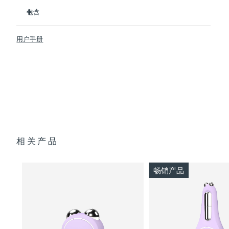
临床证明可在 1 周内明显改善细纹和皱纹。
包含
临床证明可在1周内显著改善皮肤紧致度和弹性。
Advanced Microcurrent™, Lifting Microcurrent™,
BEAR™ 2
Tapping Microcurrent™, Sculpting Microcurrent™
用户手册
SUPERCHARGED™ Serum 2.0
配方采用创新的电解质复合物，可增加微电流传输。
透明支架
含有5种透明质酸、角鲨烷、维生素E、神经酰胺、氨基酸和泛
便携袋
醇的滋养配方。
USB 充电线
快速操作指南
通用操作指南
2年质保 (西班牙、葡萄牙、瑞典：3年质保)
相关产品
畅销产品