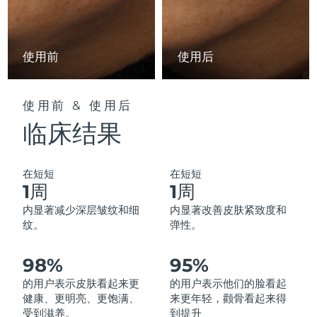
中国澳门特别行政区
预计送达日期
8/13/26
马来西亚
预计送达日期
8/14/26
使用前
使用后
马耳他
预计送达日期
8/11/26
使用前 & 使用后
墨西哥
预计送达日期
8/15/26
临床结果
摩纳哥
预计送达日期
8/12/26
在短短
在短短
荷兰
预计送达日期
8/11/26
1周
1周
内显著减少深层皱纹和细
内显著改善皮肤紧致度和
新西兰
预计送达日期
8/11/26
纹。
弹性。
挪威
预计送达日期
8/11/26
98%
95%
阿曼
的用户表示皮肤看起来更
的用户表示他们的脸看起
预计送达日期
8/14/26
健康、更明亮、更饱满、
来更年轻，颧骨看起来得
受到滋养。
到提升
菲律宾
预计送达日期
8/14/26