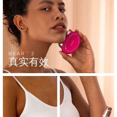
FAQ™ 101
FAQ™ 201
中国
LUNA™ 4 mini
面部提拉护理
预计送达日期
8/11/26
NEW
issa™ 4 smile
UFO™ 3 mini
Clinical anti-aging
LED mask
For young skin, T-zone
Premium anti-aging skincare
哥伦比亚
预计送达日期
8/15/26
Hybrid silicone sonic toothbrush
Red light therapy device for young skin
生发
肌肤年轻化
克罗地亚
预计送达日期
8/11/26
FAQ™ 102
FAQ™ 202
LUNA™ 4 go
BEAR™ 设备
FAQ™ 301
FAQ™ 501
issa™ 4 baby
UFO™ 3 go
Advanced clinical anti-aging
LED mask
For travel or gym bag
All premium facelift devices
NEW
塞浦路斯
预计送达日期
8/12/26
LED hair strengthening scalp massager
Full-Spectrum Red Light Therapy
For ages 0-3
Portable red light therapy
捷克
预计送达日期
8/11/26
BEAR
2
FAQ™ 103
FAQ™ 211
TM
LUNA™ 护肤
保健品
真实有效
FAQ™ Scalp Serum
FAQ™ 502
issa™ Teeth Whitening Set
面膜
Luxurious clinical anti-aging set
Anti-aging neck & décolleté LED mask
Premium cleansers & balm
丹麦
预计送达日期
8/11/26
Scalp recovery probiotic serum
Full-Spectrum Red Light Therapy
Dual LED + sonic device & 18% PAP gel
Rejuvenation & hydration
专业治疗
爱沙尼亚
预计送达日期
8/11/26
FAQ™ P1 Primer
FAQ™ 221
LUNA™ 设备
FAQ™护肤品
ISSA™ 设备
UFO™ 设备
Manuka honey primer
Anti-aging LED hand mask
芬兰
FAQ™ Red Light Serum
预计送达日期
8/11/26
All facial cleansing devices
All FAQ™ skincare
All silicone sonic toothbrushes
All deep facial hydration devices
法国
预计送达日期
8/11/26
脱毛
身体护理
FAQ™护肤品
FAQ™护肤品
PEACH™ 2 Pro Max
BEAR™ 2 body
FAQ™产品
FAQ™ skincare
法属波利尼西亚
预计送达日期
8/15/26
All FAQ™ skincare
All FAQ™ skincare