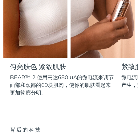
Professional IPL hair removal device
Microcurrent body toning
All hair treatments
All FAQ™ skincare
德国
预计送达日期
8/11/26
FAQ™产品
FAQ™产品
痘肌护理
眼部护理
直布罗陀
PEACH™ 2
LUNA™ 4 body
预计送达日期
8/15/26
FAQ™ products
All anti-aging treatments
All LED treatments
ESPADA™ 2 plus
BEAR™ 2 eyes & lips
IPL hair removal
Massaging body brush
All toning treatments
希腊
预计送达日期
8/11/26
Recurring acne LED therapy
Microcurrent line smoothing device
中国香港特别行政区
预计送达日期
8/12/26
PEACH™ 2 go
SUPERCHARGED™ serum
护发
毛孔护理
ESPADA™ 2
IRIS™ 2
Travel-friendly IPL hair removal
Firming body serum
匀亮肤色 紧致肌肤
紧致
匈牙利
LUNA™ 4 hair
预计送达日期
8/11/26
KIWI™ derma
Acne treatment device
Rejuvenating eye massager
NEW
2-in-1 LED scalp massager
Diamond microdermabrasion .
BEAR™ 2 使用高达680 uA的微电流来调节
微电流
冰岛
预计送达日期
8/12/26
面部和颈部的69块肌肉，使你的肌肤看起来
产生，
PEACH™ Cooling Prep Gel
ESPADA™ Blemish Solution
眼部护肤
更加轮廓分明。
牙齿美白
Cooling IPL hair removal gel
印度尼西亚
预计送达日期
8/9/26
FLIP™ play advanced
KIWI™
Concentrated acne gel
Advanced eye care treatment
issa™ Teeth Whitening Set
LED light hairbrush
Blackhead remover
爱尔兰
预计送达日期
8/11/26
更多的
Dual LED + sonic device & 18% PAP gel
ESPADA™ 设备
眼部护理设备
马恩岛
预计送达日期
8/13/26
LUNA™ Dual-Peptide Scalp
背后的科技
KIWI™ 皮肤护理
All acne treatment devices
All revitalizing eye massagers
Serum
issa™ Teeth Whitening Gel