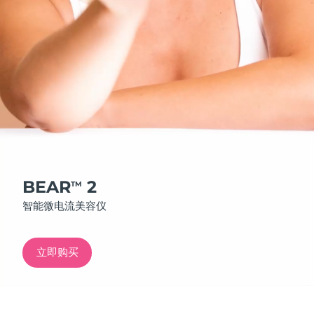
发货国家
美国
预计送达日期
8/12/26
FAQ™ Dual LED Panel
英国
预计送达日期
8/11/26
热门产品
西班牙
预计送达日期
8/11/26
澳大利亚
预计送达日期
8/14/26
法国
预计送达日期
8/11/26
BEAR
2
TM
特别优惠
畅销产品
智能微电流美容仪
德国
预计送达日期
8/11/26
加拿大
预计送达日期
8/15/26
立即购买
红光疗法
澳大利亚
预计送达日期
8/14/26