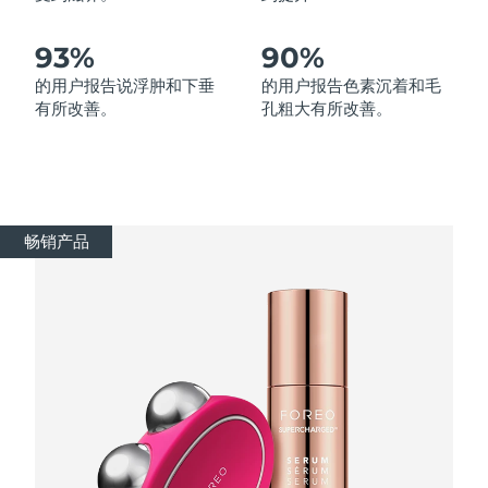
波兰
93%
90%
预计送达日期
8/12/26
的用户报告说浮肿和下垂
的用户报告色素沉着和毛
葡萄牙
预计送达日期
8/11/26
有所改善。
孔粗大有所改善。
波多黎各
预计送达日期
8/13/26
卡塔尔
预计送达日期
8/12/26
畅销产品
留尼汪
预计送达日期
8/16/26
罗马尼亚
预计送达日期
8/11/26
俄罗斯
预计送达日期
8/19/26
沙特阿拉伯
预计送达日期
8/12/26
新加坡
预计送达日期
8/13/26