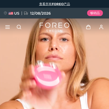
跳
查看所有FOREO产品
转
到
主
要
US
12/08/2026
畅销品
内
容
新品
登录
语言
BREAKING NEWS
用户信息
English
Deutsch
Español
我的设备
FAQ™ Pure Beauty-Tech Elixir
Français
Italiano
Português
我的订单
Polski
Svenska
Русский
Türkçe
简体中文
繁體中文
我的地址
issa™ Teeth Whitening Set
我的订阅