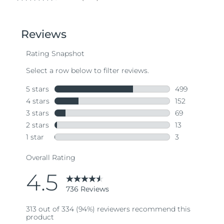
4.5
out
of
5
stars,
average
rating
value.
Read
736
Reviews.
Same
page
link.