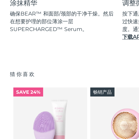
涂抹精华
调整
确保BEAR™ 和面部/颈部的干净干燥。然后
按下通
在想要护理的部位薄涂一层
过快速
SUPERCHARGED™ Serum。
度。通
下载A
猜你喜欢
SAVE 24%
畅销产品