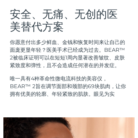
瑞典美肤护理
奥地利
预计送达日期
8/11/26
安全、无痛、无创的医
美替代方案
巴林
预计送达日期
8/12/26
面部清洁
紧致提拉
比利时
预计送达日期
8/11/26
你愿意付出多少鲜血、金钱和恢复时间来让自己的
LUNA™ 4 套装
BEAR™ 2 套装
面庞更显年轻？医美手术已经成为过去。BEAR™
百慕大
预计送达日期
8/17/26
Anti-aging massage
Microcurrent toning
2被临床证明可以在短短1周内显著改善皱纹、皮肤
紧致度和弹性，且不会造成任何潜在的并发症。
波斯尼亚和黑塞哥维那
预计送达日期
8/14/26
补水保湿
口腔护理
唯一具有4种革命性微电流科技的美容仪，
LUNA™ 4 Plus
BEAR™ 2 go
文莱
预计送达日期
8/16/26
UFO™ 3 套装
issa™ 4
BEAR™ 2旨在调节面部和颈部的69块肌肉，让你
Massage, LED heating
Microcurrent toning on-the-go
FAQ™ 抗老护理
Deep facial hydration
Hybrid silicone sonic toothbrush
拥有优美的轮廓、年轻紧致的肌肤。眼见为实
保加利亚
预计送达日期
8/11/26
NEW
LUNA™ 4 Men
BEAR™ 2 eyes & lips
加拿大
预计送达日期
8/15/26
UFO™ 3 LED
issa™ 4 plus
For men, anti-aging massage
Microcurrent line smoothing device
Near-infrared and red light therapy
Smart hybrid silicone sonic toothbrush
智利
预计送达日期
8/15/26
device
抗老
LED治疗