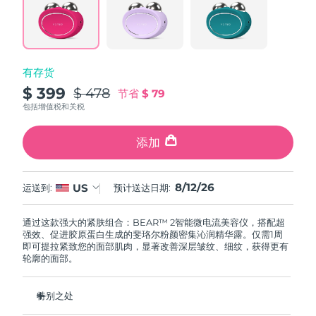
阿拉伯联合酋长国
预计送达日期
8/12/26
英国
预计送达日期
8/11/26
有存货
$ 399
$ 478
节省
$ 79
美国
预计送达日期
8/12/26
包括增值税和关税
乌兹别克斯坦
预计送达日期
8/16/26
添加
越南
预计送达日期
8/17/26
8/12/26
US
运送到:
预计送达日期:
通过这款强大的紧肤组合：BEAR™ 2智能微电流美容仪，搭配超
强效、促进胶原蛋白生成的斐珞尔粉颜密集沁润精华露。仅需1周
即可提拉紧致您的面部肌肉，显著改善深层皱纹、细纹，获得更有
轮廓的面部。
特别之处