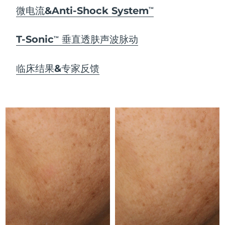
Advanced pore care essentials
以色列
预计送达日期
8/15/26
For healthy hair
微电流&Anti-Shock System
18% PAP
TM
护肤品
男士
意大利
预计送达日期
8/11/26
T-Sonic
垂直透肤声波脉动
TM
日本
预计送达日期
8/14/26
临床结果&专家反馈
泽西岛
预计送达日期
8/16/26
全部购买
哈萨克斯坦
预计送达日期
8/13/26
FOREO APP
科威特
预计送达日期
8/11/26
关于我们
拉脱维亚
预计送达日期
8/11/26
黎巴嫩
预计送达日期
8/12/26
立陶宛
预计送达日期
8/11/26
卢森堡
预计送达日期
8/11/26