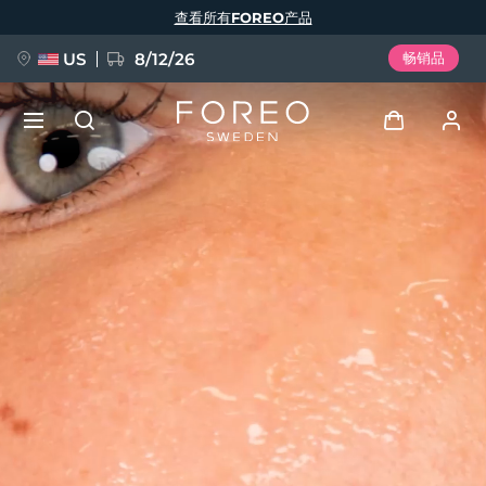
跳
查看所有FOREO产品
转
到
主
要
US
8/12/26
畅销品
内
容
新品
登录
语言
BREAKING NEWS
用户信息
English
Deutsch
Español
我的设备
FAQ™ Pure Beauty-Tech Elixir
Français
Italiano
Português
我的订单
Polski
Svenska
Русский
Türkçe
简体中文
繁體中文
我的地址
issa™ Teeth Whitening Set
我的订阅