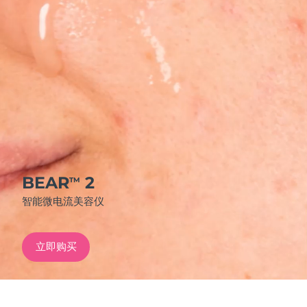
发货国家
美国
预计送达日期
8/12/26
FAQ™ Dual LED Panel
英国
预计送达日期
8/11/26
热门产品
西班牙
预计送达日期
8/11/26
澳大利亚
预计送达日期
8/14/26
法国
预计送达日期
8/11/26
BEAR
2
TM
特别优惠
畅销产品
智能微电流美容仪
德国
预计送达日期
8/11/26
加拿大
预计送达日期
8/15/26
立即购买
红光疗法
澳大利亚
预计送达日期
8/14/26