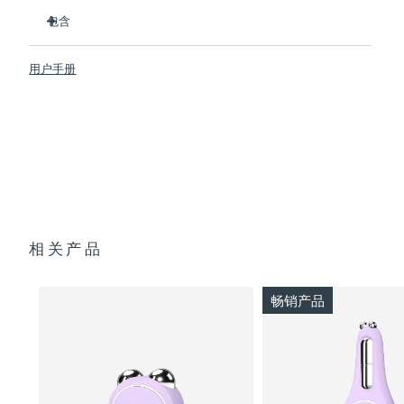
临床证明可在 1 周内明显改善细纹和皱纹。
包含
临床证明可在1周内显著改善皮肤紧致度和弹性。
Advanced Microcurrent™, Lifting Microcurrent™,
BEAR™ 2
Tapping Microcurrent™, Sculpting Microcurrent™
用户手册
SUPERCHARGED™ Serum 2.0
配方采用创新的电解质复合物，可增加微电流传输。
透明支架
含有5种透明质酸、角鲨烷、维生素E、神经酰胺、氨基酸和泛
便携袋
醇的滋养配方。
USB 充电线
快速操作指南
通用操作指南
2年质保 (西班牙、葡萄牙、瑞典：3年质保)
相关产品
畅销产品