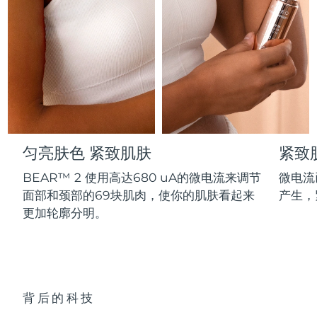
Professional IPL hair removal device
Microcurrent body toning
All hair treatments
All FAQ™ skincare
德国
预计送达日期
8/11/26
FAQ™产品
FAQ™产品
痘肌护理
眼部护理
直布罗陀
PEACH™ 2
LUNA™ 4 body
预计送达日期
8/15/26
FAQ™ products
All anti-aging treatments
All LED treatments
ESPADA™ 2 plus
BEAR™ 2 eyes & lips
IPL hair removal
Massaging body brush
All toning treatments
希腊
预计送达日期
8/11/26
Recurring acne LED therapy
Microcurrent line smoothing device
中国香港特别行政区
预计送达日期
8/12/26
PEACH™ 2 go
SUPERCHARGED™ serum
护发
毛孔护理
ESPADA™ 2
IRIS™ 2
Travel-friendly IPL hair removal
Firming body serum
匀亮肤色 紧致肌肤
紧致
匈牙利
LUNA™ 4 hair
预计送达日期
8/11/26
KIWI™ derma
Acne treatment device
Rejuvenating eye massager
NEW
2-in-1 LED scalp massager
Diamond microdermabrasion .
BEAR™ 2 使用高达680 uA的微电流来调节
微电流
冰岛
预计送达日期
8/12/26
面部和颈部的69块肌肉，使你的肌肤看起来
产生，
PEACH™ Cooling Prep Gel
ESPADA™ Blemish Solution
眼部护肤
更加轮廓分明。
牙齿美白
Cooling IPL hair removal gel
印度尼西亚
预计送达日期
8/9/26
FLIP™ play advanced
KIWI™
Concentrated acne gel
Advanced eye care treatment
issa™ Teeth Whitening Set
LED light hairbrush
Blackhead remover
爱尔兰
预计送达日期
8/11/26
更多的
Dual LED + sonic device & 18% PAP gel
ESPADA™ 设备
眼部护理设备
马恩岛
预计送达日期
8/13/26
LUNA™ Dual-Peptide Scalp
背后的科技
KIWI™ 皮肤护理
All acne treatment devices
All revitalizing eye massagers
Serum
issa™ Teeth Whitening Gel