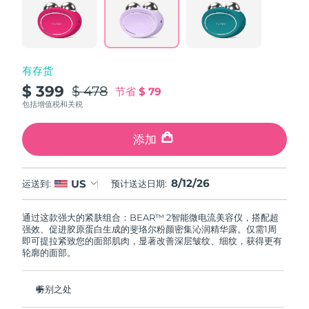
阿拉伯联合酋长国
预计送达日期
8/12/26
英国
预计送达日期
8/11/26
有存货
$ 399
$ 478
节省
$ 79
美国
预计送达日期
8/12/26
包括增值税和关税
乌兹别克斯坦
预计送达日期
8/16/26
添加
越南
预计送达日期
8/17/26
8/12/26
US
运送到:
预计送达日期:
通过这款强大的紧肤组合：BEAR™ 2智能微电流美容仪，搭配超
强效、促进胶原蛋白生成的斐珞尔粉颜密集沁润精华露。仅需1周
即可提拉紧致您的面部肌肉，显著改善深层皱纹、细纹，获得更有
轮廓的面部。
特别之处