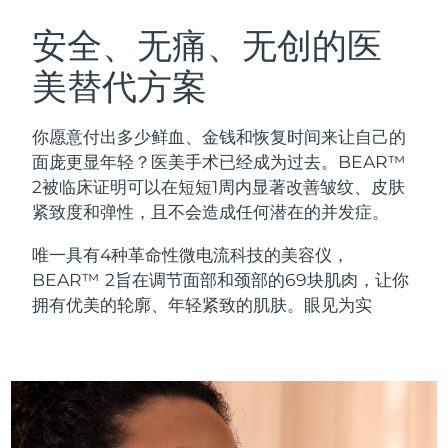
瑞典美肤护理
奥地利
预计送达日期
8/11/26
安全、无痛、无创的医
美替代方案
巴林
预计送达日期
8/12/26
面部清洁
紧致提拉
比利时
预计送达日期
8/11/26
你愿意付出多少鲜血、金钱和恢复时间来让自己的
LUNA™ 4 套装
BEAR™ 2 套装
面庞更显年轻？医美手术已经成为过去。BEAR™
百慕大
预计送达日期
8/17/26
Anti-aging massage
Microcurrent toning
2被临床证明可以在短短1周内显著改善皱纹、皮肤
紧致度和弹性，且不会造成任何潜在的并发症。
波斯尼亚和黑塞哥维那
预计送达日期
8/14/26
补水保湿
口腔护理
唯一具有4种革命性微电流科技的美容仪，
LUNA™ 4 Plus
BEAR™ 2 go
文莱
预计送达日期
8/16/26
UFO™ 3 套装
issa™ 4
BEAR™ 2旨在调节面部和颈部的69块肌肉，让你
Massage, LED heating
Microcurrent toning on-the-go
FAQ™ 抗老护理
Deep facial hydration
Hybrid silicone sonic toothbrush
拥有优美的轮廓、年轻紧致的肌肤。眼见为实
保加利亚
预计送达日期
8/11/26
NEW
LUNA™ 4 Men
BEAR™ 2 eyes & lips
加拿大
预计送达日期
8/15/26
UFO™ 3 LED
issa™ 4 plus
For men, anti-aging massage
Microcurrent line smoothing device
Near-infrared and red light therapy
Smart hybrid silicone sonic toothbrush
智利
预计送达日期
8/15/26
device
抗老
LED治疗