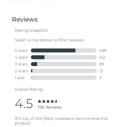
4.5
out
of
5
stars,
average
rating
value.
Read
736
Reviews.
Same
page
link.