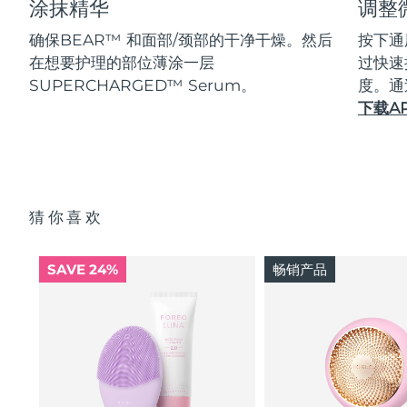
涂抹精华
调整
确保BEAR™ 和面部/颈部的干净干燥。然后
按下通
在想要护理的部位薄涂一层
过快速
SUPERCHARGED™ Serum。
度。通
下载A
猜你喜欢
SAVE 24%
畅销产品