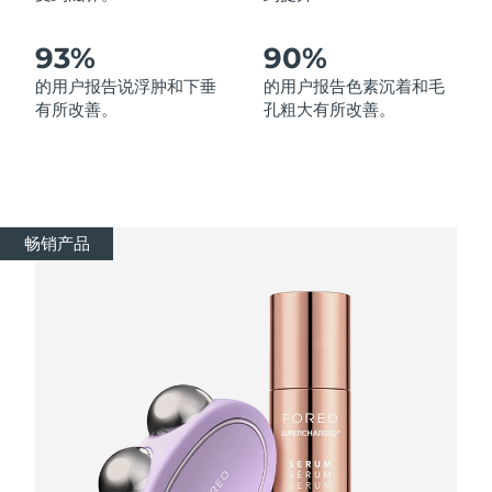
波兰
93%
90%
预计送达日期
8/12/26
的用户报告说浮肿和下垂
的用户报告色素沉着和毛
葡萄牙
预计送达日期
8/11/26
有所改善。
孔粗大有所改善。
波多黎各
预计送达日期
8/13/26
卡塔尔
预计送达日期
8/12/26
畅销产品
留尼汪
预计送达日期
8/16/26
罗马尼亚
预计送达日期
8/11/26
俄罗斯
预计送达日期
8/19/26
沙特阿拉伯
预计送达日期
8/12/26
新加坡
预计送达日期
8/13/26