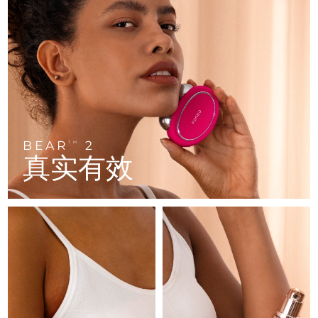
FAQ™ 101
FAQ™ 201
中国
LUNA™ 4 mini
面部提拉护理
预计送达日期
8/11/26
NEW
issa™ 4 smile
UFO™ 3 mini
Clinical anti-aging
LED mask
For young skin, T-zone
Premium anti-aging skincare
哥伦比亚
预计送达日期
8/15/26
Hybrid silicone sonic toothbrush
Red light therapy device for young skin
生发
肌肤年轻化
克罗地亚
预计送达日期
8/11/26
FAQ™ 102
FAQ™ 202
LUNA™ 4 go
BEAR™ 设备
FAQ™ 301
FAQ™ 501
issa™ 4 baby
UFO™ 3 go
Advanced clinical anti-aging
LED mask
For travel or gym bag
All premium facelift devices
NEW
塞浦路斯
预计送达日期
8/12/26
LED hair strengthening scalp massager
Full-Spectrum Red Light Therapy
For ages 0-3
Portable red light therapy
捷克
预计送达日期
8/11/26
BEAR
2
FAQ™ 103
FAQ™ 211
TM
LUNA™ 护肤
保健品
真实有效
FAQ™ Scalp Serum
FAQ™ 502
issa™ Teeth Whitening Set
面膜
Luxurious clinical anti-aging set
Anti-aging neck & décolleté LED mask
Premium cleansers & balm
丹麦
预计送达日期
8/11/26
Scalp recovery probiotic serum
Full-Spectrum Red Light Therapy
Dual LED + sonic device & 18% PAP gel
Rejuvenation & hydration
专业治疗
爱沙尼亚
预计送达日期
8/11/26
FAQ™ P1 Primer
FAQ™ 221
LUNA™ 设备
FAQ™护肤品
ISSA™ 设备
UFO™ 设备
Manuka honey primer
Anti-aging LED hand mask
芬兰
FAQ™ Red Light Serum
预计送达日期
8/11/26
All facial cleansing devices
All FAQ™ skincare
All silicone sonic toothbrushes
All deep facial hydration devices
法国
预计送达日期
8/11/26
脱毛
身体护理
FAQ™护肤品
FAQ™护肤品
PEACH™ 2 Pro Max
BEAR™ 2 body
FAQ™产品
FAQ™ skincare
法属波利尼西亚
预计送达日期
8/15/26
All FAQ™ skincare
All FAQ™ skincare