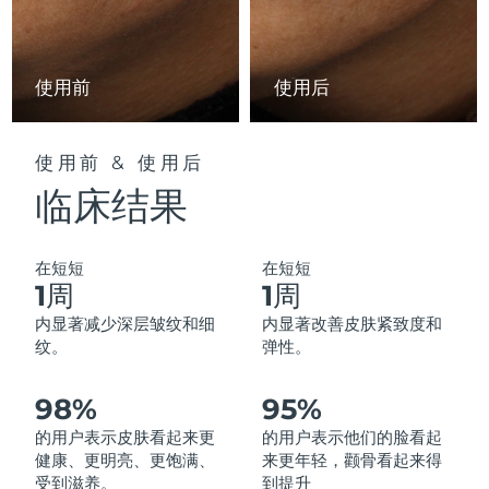
中国澳门特别行政区
预计送达日期
8/13/26
马来西亚
预计送达日期
8/14/26
使用前
使用后
马耳他
预计送达日期
8/11/26
使用前 & 使用后
墨西哥
预计送达日期
8/15/26
临床结果
摩纳哥
预计送达日期
8/12/26
在短短
在短短
荷兰
预计送达日期
8/11/26
1周
1周
内显著减少深层皱纹和细
内显著改善皮肤紧致度和
新西兰
预计送达日期
8/11/26
纹。
弹性。
挪威
预计送达日期
8/11/26
98%
95%
阿曼
的用户表示皮肤看起来更
的用户表示他们的脸看起
预计送达日期
8/14/26
健康、更明亮、更饱满、
来更年轻，颧骨看起来得
受到滋养。
到提升
菲律宾
预计送达日期
8/14/26