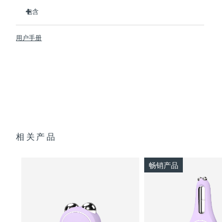
临床证明可在 1 周内明显改善细纹和皱纹。
包含
临床证明可在1周内显著改善皮肤紧致度和弹性。
Advanced Microcurrent™, Lifting Microcurrent™,
BEAR™ 2
Tapping Microcurrent™, Sculpting Microcurrent™
用户手册
SUPERCHARGED™ Serum 2.0
配方采用创新的电解质复合物，可增加微电流传输。
透明支架
含有5种透明质酸、角鲨烷、维生素E、神经酰胺、氨基酸和泛
便携袋
醇的滋养配方。
USB 充电线
快速操作指南
通用操作指南
2年质保 (西班牙、葡萄牙、瑞典：3年质保)
相关产品
畅销产品