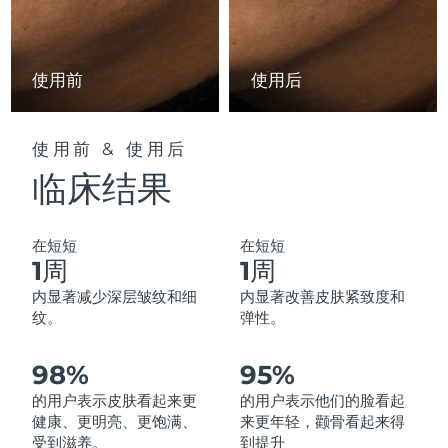
中国澳门特别行政区
预计送达日期
8/10/26
马来西亚
预计送达日期
8/11/26
使用前
使用后
马耳他
预计送达日期
8/8/26
使用前 & 使用后
墨西哥
预计送达日期
8/12/26
临床结果
摩纳哥
预计送达日期
8/9/26
在短短
在短短
荷兰
预计送达日期
8/8/26
1周
1周
内显著减少深层皱纹和细
内显著改善皮肤紧致度和
新西兰
预计送达日期
8/8/26
纹。
弹性。
挪威
预计送达日期
8/8/26
98%
95%
阿曼
的用户表示皮肤看起来更
的用户表示他们的脸看起
预计送达日期
8/11/26
健康、更明亮、更饱满、
来更年轻，颧骨看起来得
受到滋养。
到提升
菲律宾
预计送达日期
8/11/26