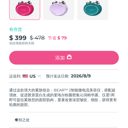
阿拉伯联合酋长国
预计送达日期
8/9/26
英国
预计送达日期
8/8/26
有存货
$ 399
$ 478
节省
$ 79
美国
预计送达日期
8/9/26
包括增值税和关税
乌兹别克斯坦
预计送达日期
8/13/26
添加
越南
预计送达日期
8/14/26
2026/8/9
US
运送到:
预计送达日期:
通过这款强大的紧肤组合：BEAR™ 2智能微电流美容仪，搭配超
强效、促进胶原蛋白生成的斐珞尔粉颜密集沁润精华露。仅需1周
即可提拉紧致您的面部肌肉，显著改善深层皱纹、细纹，获得更有
轮廓的面部。
特别之处