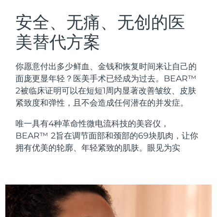
瑞典美肤护理
奥地利
预计送达日期
8/8/26
安全、无痛、无创的医
美替代方案
巴林
预计送达日期
8/9/26
面部清洁
紧致提拉
比利时
预计送达日期
8/8/26
你愿意付出多少鲜血、金钱和恢复时间来让自己的
LUNA™ 4 套装
BEAR™ 2 套装
面庞更显年轻？医美手术已经成为过去。BEAR™
百慕大
预计送达日期
8/14/26
Anti-aging massage
Microcurrent toning
2被临床证明可以在短短1周内显著改善皱纹、皮肤
紧致度和弹性，且不会造成任何潜在的并发症。
波斯尼亚和黑塞哥维那
预计送达日期
8/11/26
补水保湿
口腔护理
唯一具有4种革命性微电流科技的美容仪，
LUNA™ 4 Plus
BEAR™ 2 go
文莱
预计送达日期
8/13/26
UFO™ 3 套装
issa™ 4
BEAR™ 2旨在调节面部和颈部的69块肌肉，让你
Massage, LED heating
Microcurrent toning on-the-go
FAQ™ 抗老护理
Deep facial hydration
Hybrid silicone sonic toothbrush
拥有优美的轮廓、年轻紧致的肌肤。眼见为实
保加利亚
预计送达日期
8/8/26
NEW
LUNA™ 4 Men
BEAR™ 2 eyes & lips
加拿大
预计送达日期
8/12/26
UFO™ 3 LED
issa™ 4 plus
For men, anti-aging massage
Microcurrent line smoothing device
Near-infrared and red light therapy
Smart hybrid silicone sonic toothbrush
智利
预计送达日期
8/12/26
device
抗老
LED治疗