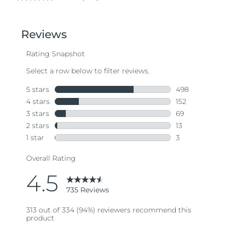
4.5
out
of
5
stars,
average
rating
value.
Read
735
Reviews.
Same
page
link.