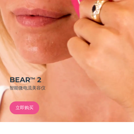
发货国家
美国
预计送达日期
8/9/26
FAQ™ Dual LED Panel
英国
预计送达日期
8/8/26
热门产品
西班牙
预计送达日期
8/8/26
澳大利亚
预计送达日期
8/11/26
法国
预计送达日期
8/8/26
BEAR
2
TM
特别优惠
畅销产品
智能微电流美容仪
德国
预计送达日期
8/8/26
加拿大
预计送达日期
8/12/26
立即购买
红光疗法
澳大利亚
预计送达日期
8/11/26