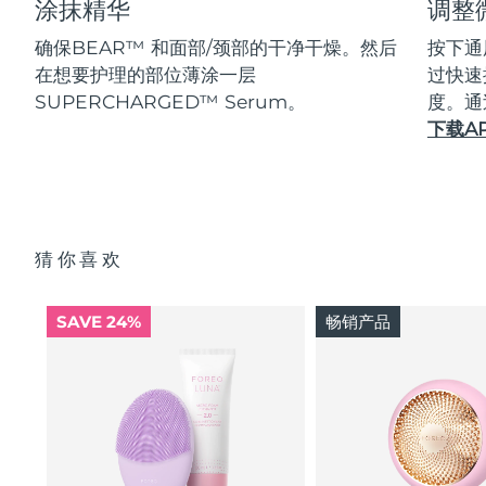
涂抹精华
调整
确保BEAR™ 和面部/颈部的干净干燥。然后
按下通
在想要护理的部位薄涂一层
过快速
SUPERCHARGED™ Serum。
度。通
下载A
猜你喜欢
SAVE 24%
畅销产品