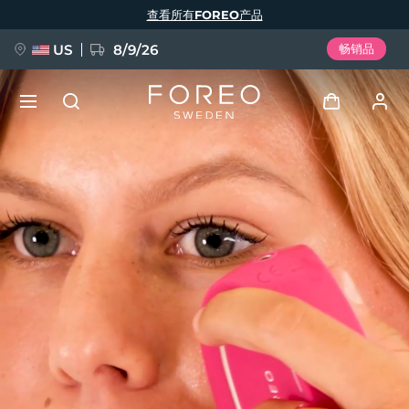
跳
查看所有FOREO产品
转
到
主
要
US
8/9/26
畅销品
内
容
新品
登录
语言
BREAKING NEWS
用户信息
English
Deutsch
Español
我的设备
FAQ™ Pure Beauty-Tech Elixir
Français
Italiano
Português
我的订单
Polski
Svenska
Русский
Türkçe
简体中文
繁體中文
我的地址
issa™ Teeth Whitening Set
我的订阅