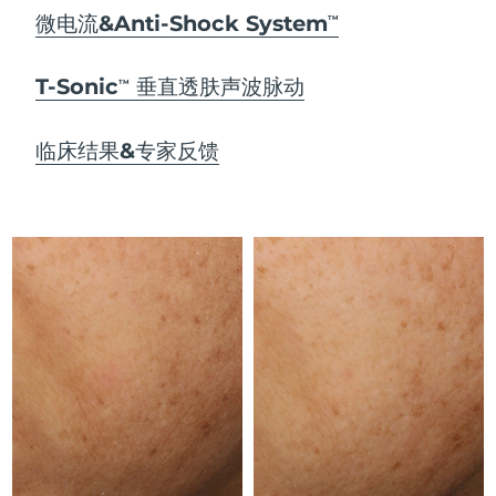
Advanced pore care essentials
以色列
预计送达日期
8/12/26
For healthy hair
微电流&Anti-Shock System
18% PAP
TM
护肤品
男士
意大利
预计送达日期
8/8/26
T-Sonic
垂直透肤声波脉动
TM
日本
预计送达日期
8/11/26
临床结果&专家反馈
泽西岛
预计送达日期
8/13/26
全部购买
哈萨克斯坦
预计送达日期
8/10/26
FOREO APP
科威特
预计送达日期
8/8/26
关于我们
拉脱维亚
预计送达日期
8/8/26
黎巴嫩
预计送达日期
8/9/26
立陶宛
预计送达日期
8/8/26
卢森堡
预计送达日期
8/8/26