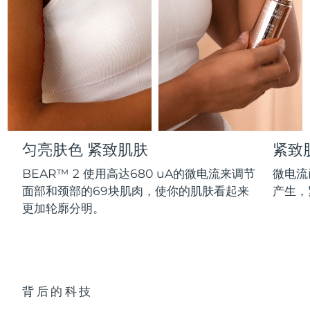
Professional IPL hair removal device
Microcurrent body toning
All hair treatments
All FAQ™ skincare
德国
预计送达日期
8/8/26
FAQ™产品
FAQ™产品
痘肌护理
眼部护理
直布罗陀
PEACH™ 2
LUNA™ 4 body
预计送达日期
8/12/26
FAQ™ products
All anti-aging treatments
All LED treatments
ESPADA™ 2 plus
BEAR™ 2 eyes & lips
IPL hair removal
Massaging body brush
All toning treatments
希腊
预计送达日期
8/8/26
Recurring acne LED therapy
Microcurrent line smoothing device
中国香港特别行政区
预计送达日期
8/9/26
PEACH™ 2 go
SUPERCHARGED™ serum
护发
毛孔护理
ESPADA™ 2
IRIS™ 2
Travel-friendly IPL hair removal
Firming body serum
匀亮肤色 紧致肌肤
紧致
匈牙利
LUNA™ 4 hair
预计送达日期
8/8/26
KIWI™ derma
Acne treatment device
Rejuvenating eye massager
NEW
2-in-1 LED scalp massager
Diamond microdermabrasion .
BEAR™ 2 使用高达680 uA的微电流来调节
微电流
冰岛
预计送达日期
8/9/26
面部和颈部的69块肌肉，使你的肌肤看起来
产生，
PEACH™ Cooling Prep Gel
ESPADA™ Blemish Solution
眼部护肤
更加轮廓分明。
牙齿美白
Cooling IPL hair removal gel
印度尼西亚
预计送达日期
8/6/26
FLIP™ play advanced
KIWI™
Concentrated acne gel
Advanced eye care treatment
issa™ Teeth Whitening Set
LED light hairbrush
Blackhead remover
爱尔兰
预计送达日期
8/8/26
更多的
Dual LED + sonic device & 18% PAP gel
ESPADA™ 设备
眼部护理设备
马恩岛
预计送达日期
8/10/26
LUNA™ Dual-Peptide Scalp
背后的科技
KIWI™ 皮肤护理
All acne treatment devices
All revitalizing eye massagers
Serum
issa™ Teeth Whitening Gel