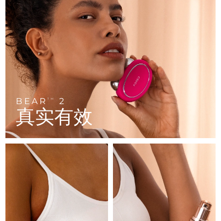
FAQ™ 101
FAQ™ 201
中国
LUNA™ 4 mini
面部提拉护理
预计送达日期
8/8/26
NEW
issa™ 4 smile
UFO™ 3 mini
Clinical anti-aging
LED mask
For young skin, T-zone
Premium anti-aging skincare
哥伦比亚
预计送达日期
8/12/26
Hybrid silicone sonic toothbrush
Red light therapy device for young skin
生发
肌肤年轻化
克罗地亚
预计送达日期
8/8/26
FAQ™ 102
FAQ™ 202
LUNA™ 4 go
BEAR™ 设备
FAQ™ 301
FAQ™ 501
issa™ 4 baby
UFO™ 3 go
Advanced clinical anti-aging
LED mask
For travel or gym bag
All premium facelift devices
NEW
塞浦路斯
预计送达日期
8/9/26
LED hair strengthening scalp massager
Full-Spectrum Red Light Therapy
For ages 0-3
Portable red light therapy
捷克
预计送达日期
8/8/26
BEAR
2
FAQ™ 103
FAQ™ 211
TM
LUNA™ 护肤
保健品
真实有效
FAQ™ Scalp Serum
FAQ™ 502
issa™ Teeth Whitening Set
面膜
Luxurious clinical anti-aging set
Anti-aging neck & décolleté LED mask
Premium cleansers & balm
丹麦
预计送达日期
8/8/26
Scalp recovery probiotic serum
Full-Spectrum Red Light Therapy
Dual LED + sonic device & 18% PAP gel
Rejuvenation & hydration
专业治疗
爱沙尼亚
预计送达日期
8/8/26
FAQ™ P1 Primer
FAQ™ 221
LUNA™ 设备
FAQ™护肤品
ISSA™ 设备
UFO™ 设备
Manuka honey primer
Anti-aging LED hand mask
芬兰
FAQ™ Red Light Serum
预计送达日期
8/8/26
All facial cleansing devices
All FAQ™ skincare
All silicone sonic toothbrushes
All deep facial hydration devices
法国
预计送达日期
8/8/26
脱毛
身体护理
FAQ™护肤品
FAQ™护肤品
PEACH™ 2 Pro Max
BEAR™ 2 body
FAQ™产品
FAQ™ skincare
法属波利尼西亚
预计送达日期
8/12/26
All FAQ™ skincare
All FAQ™ skincare