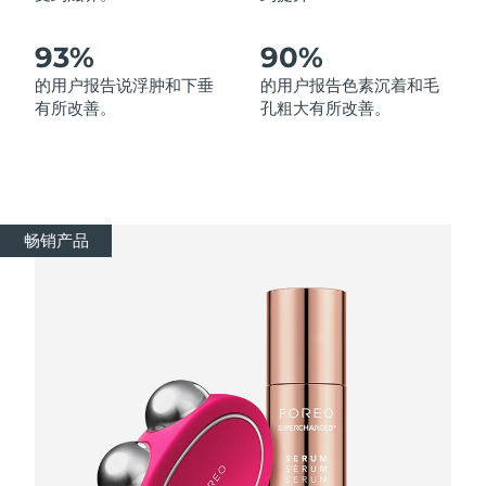
波兰
93%
90%
预计送达日期
8/9/26
的用户报告说浮肿和下垂
的用户报告色素沉着和毛
葡萄牙
预计送达日期
8/8/26
有所改善。
孔粗大有所改善。
波多黎各
预计送达日期
8/10/26
卡塔尔
预计送达日期
8/9/26
畅销产品
留尼汪
预计送达日期
8/13/26
罗马尼亚
预计送达日期
8/8/26
俄罗斯
预计送达日期
8/16/26
沙特阿拉伯
预计送达日期
8/9/26
新加坡
预计送达日期
8/10/26