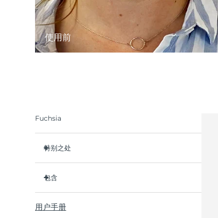
使用前
Fuchsia
特别之处
临床证明可在1周内显著改善深层皱纹和细纹。
包含
临床证明可在1周内显著改善皮肤紧致度和弹性。
2种革命性的微电流：Advanced Microcurrent™
BEAR™ 2 go
& Lifting Microcurrent™
用户手册
USB 充电线