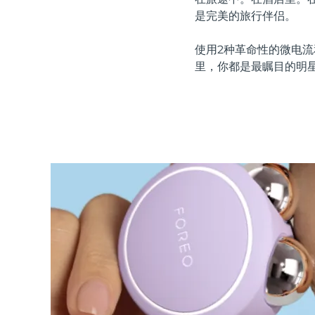
红光疗法
是完美的旅行伴侣。
使用2种革命性的微电流
里，你都是最瞩目的明
瑞典美肤护理
面部清洁
紧致提拉
LUNA™ 4 套装
BEAR™ 2 套装
Anti-aging massage
Microcurrent toning
补水保湿
口腔护理
LUNA™ 4 Plus
BEAR™ 2 go
UFO™ 3 套装
issa™ 4
Massage, LED heating
Microcurrent toning on-the-go
Deep facial hydration
Hybrid silicone sonic toothbrush
FAQ™ 抗老护理
LUNA™ 4 Men
BEAR™ 2 eyes & lips
NEW
UFO™ 3 LED
issa™ 4 plus
For men, anti-aging massage
Microcurrent line smoothing device