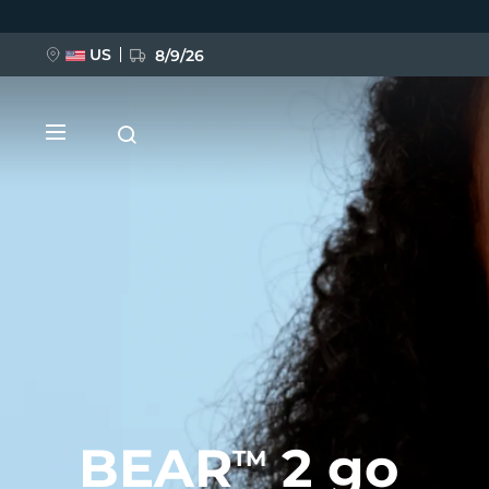
跳
转
到
主
US
8/9/26
要
内
容
新品
BREAKING NEWS
FAQ™ Pure Beauty-Tech Elixir
BEAR
2 go
TM