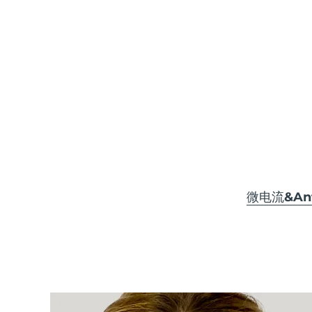
KIWI™ 皮肤护理
All acne treatment devices
All revitalizing eye massagers
Serum
issa™ Teeth Whitening Gel
Advanced pore care essentials
For healthy hair
18% PAP
护肤品
男士
全部购买
微电流&Anti
FOREO APP
关于我们