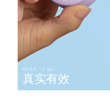
Near-infrared and red light therapy device
Smart hybrid silicone sonic toothbrush
抗老
LED治疗
LUNA™ 4 mini
面部提拉护理
FAQ™ 101
FAQ™ 201
UFO™ 3 mini
issa™ 4 smile
For young skin, T-zone
Premium anti-aging skincare
NEW
Clinical anti-aging
LED mask
Red light therapy device for young skin
Hybrid silicone sonic toothbrush
生发
LUNA™ 4 go
BEAR™ 设备
肌肤年轻化
FAQ™ 102
FAQ™ 202
UFO™ 3 go
issa™ 4 baby
For travel or gym bag
All premium facelift devices
FAQ™ 301
FAQ™ 501
Advanced clinical anti-aging
LED mask
Portable red light therapy
For ages 0-3
NEW
LED hair strengthening scalp massager
Full-Spectrum Red Light Therapy
LUNA™ 护肤
FAQ™ 103
FAQ™ 211
保健品
面膜
issa™ Teeth Whitening Set
Premium cleansers & balm
BEAR
2 go
TM
FAQ™ Scalp Serum
FAQ™ 502
Luxurious clinical anti-aging set
Anti-aging neck & décolleté LED mask
Rejuvenation & hydration
Dual LED + sonic device & 18% PAP gel
真实有效
Scalp recovery probiotic serum
Full-Spectrum Red Light Therapy
LUNA™ 设备
专业治疗
FAQ™ P1 Primer
FAQ™ 221
UFO™ 设备
ISSA™ 设备
All facial cleansing devices
FAQ™护肤品
Manuka honey primer
Anti-aging LED hand mask
FAQ™ Red Light Serum
All deep facial hydration devices
All silicone sonic toothbrushes
All FAQ™ skincare