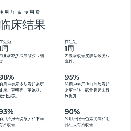
使用前 & 使用后
临床结果
在短短
在短短
1周
1周
内显著减少深层皱纹和细
内显著改善皮肤紧致度和
纹。
弹性。
98%
95%
的用户表示皮肤看起来更
的用户表示他们的脸看起
健康、更明亮、更饱满、
来更年轻，颧骨看起来得
受到滋养。
到提升
93%
90%
的用户报告说浮肿和下垂
的用户报告色素沉着和毛
有所改善。
孔粗大有所改善。