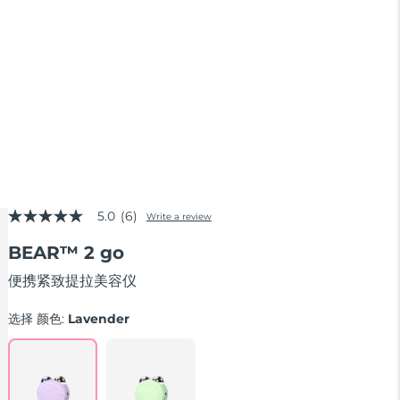
5.0
(6)
Write a review
5.0
out
BEAR™ 2 go
of
5
stars,
便携紧致提拉美容仪
average
rating
选择 颜色:
Lavender
value.
Read
6
Reviews.
Same
page