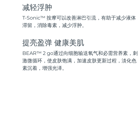
脱毛
FAQ™护肤品
身体护理
FAQ™护肤品
减轻浮肿
FAQ™产品
FAQ™ skincare
All FAQ™ skincare
All FAQ™ skincare
PEACH™ 2 Pro Max
BEAR™ 2 body
All hair treatments
All FAQ™ skincare
T-Sonic™ 按摩可以改善淋巴引流，有助于减少液体
Professional IPL hair removal device
Microcurrent body toning
滞留，消除毒素，减少浮肿。
FAQ™产品
FAQ™产品
痘肌护理
FAQ™ products
眼部护理
All anti-aging treatments
All LED treatments
PEACH™ 2
LUNA™ 4 body
提亮盈弹 健康美肌
All toning treatments
ESPADA™ 2 plus
BEAR™ 2 eyes & lips
IPL hair removal
Massaging body brush
BEAR™ 2 go通过向细胞输送氧气和必需营养素，刺
Recurring acne LED therapy
Microcurrent line smoothing device
激微循环，使皮肤饱满，加速皮肤更新过程，淡化色
素沉着，增强光泽。
PEACH™ 2 go
SUPERCHARGED™ serum
护发
毛孔护理
ESPADA™ 2
IRIS™ 2
Travel-friendly IPL hair removal
Firming body serum
LUNA™ 4 hair
KIWI™ derma
Acne treatment device
Rejuvenating eye massager
NEW
2-in-1 LED scalp massager
Diamond microdermabrasion .
PEACH™ Cooling Prep Gel
ESPADA™ Blemish Solution
眼部护肤
牙齿美白
Cooling IPL hair removal gel
FLIP™ play advanced
KIWI™
Concentrated acne gel
Advanced eye care treatment
issa™ Teeth Whitening Set
LED light hairbrush
Blackhead remover
Dual LED + sonic device & 18% PAP gel
更多的
ESPADA™ 设备
眼部护理设备
LUNA™ Dual-Peptide Scalp