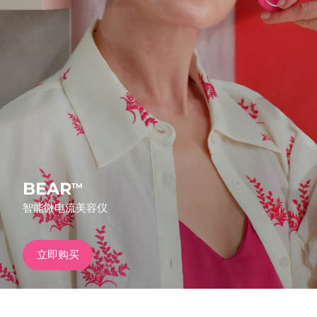
发货国家
美国
预计送达日期
8/9/26
FAQ™ Dual LED Panel
英国
预计送达日期
8/8/26
热门产品
西班牙
预计送达日期
8/8/26
澳大利亚
预计送达日期
8/11/26
法国
预计送达日期
8/8/26
BEAR
TM
特别优惠
畅销产品
智能微电流美容仪
德国
预计送达日期
8/8/26
加拿大
预计送达日期
8/12/26
立即购买
红光疗法
澳大利亚
预计送达日期
8/11/26