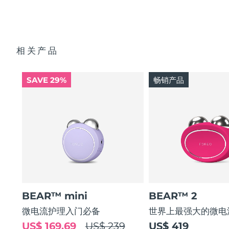
斯洛伐克
预计送达日期
8/8/26
斯洛文尼亚
预计送达日期
8/8/26
相关产品
南非
预计送达日期
8/16/26
SAVE 29%
畅销产品
韩国
预计送达日期
8/10/26
西班牙
预计送达日期
8/8/26
瑞典
预计送达日期
8/8/26
瑞士
预计送达日期
8/8/26
台湾
预计送达日期
8/13/26
BEAR™ mini
BEAR™ 2
泰国
预计送达日期
8/12/26
微电流护理入门必备
世界上最强大的微电
US$ 169.69
US$ 239
US$ 419
土耳其
预计送达日期
8/9/26