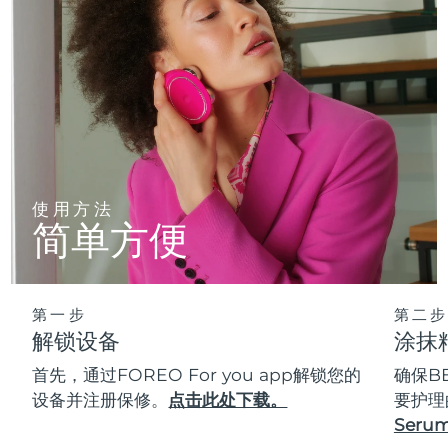
使用方法
简单方便
第一步
第二步
解锁设备
涂抹
首先，通过FOREO For you app解锁您的
确保B
设备并注册保修。
点击此处下载。
要护理
Serum