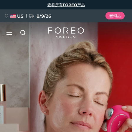
跳
查看所有FOREO产品
转
到
主
要
US
8/9/26
畅销品
内
容
新品
语言
BREAKING NEWS
English
Deutsch
Español
FAQ™ Pure Beauty-Tech Elixir
Français
Italiano
Português
Polski
Svenska
Русский
Türkçe
简体中文
繁體中文
issa™ Teeth Whitening Set