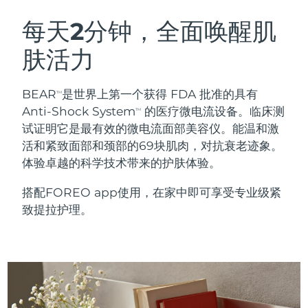
瑞典美肤护理
奥地利
预计送达日期
8/8/26
每天2分钟，全面唤醒肌
肤活力
巴林
预计送达日期
8/9/26
面部清洁
紧致提拉
比利时
预计送达日期
8/8/26
BEAR
是世界上第一个获得 FDA 批准的具有
TM
LUNA™ 4 套装
BEAR™ 2 套装
Anti-Shock System
的医疗微电流设备。临床测
TM
百慕大
预计送达日期
8/14/26
Anti-aging massage
Microcurrent toning
试证明它是最有效的微电流面部美容仪。能温和激
活和紧致面部和颈部的69块肌肉，对抗衰老迹象。
波斯尼亚和黑塞哥维那
预计送达日期
8/11/26
体验卓越的科学技术带来的护肤体验。
补水保湿
口腔护理
LUNA™ 4 Plus
BEAR™ 2 go
文莱
预计送达日期
8/13/26
UFO™ 3 套装
issa™ 4
搭配FOREO app使用，在家中即可享受专业级紧
Massage, LED heating
Microcurrent toning on-the-go
FAQ™ 抗老护理
Deep facial hydration
Hybrid silicone sonic toothbrush
致提拉护理。
保加利亚
预计送达日期
8/8/26
NEW
LUNA™ 4 Men
BEAR™ 2 eyes & lips
加拿大
预计送达日期
8/12/26
UFO™ 3 LED
issa™ 4 plus
For men, anti-aging massage
Microcurrent line smoothing device
Near-infrared and red light therapy
Smart hybrid silicone sonic toothbrush
智利
预计送达日期
8/12/26
device
抗老
LED治疗