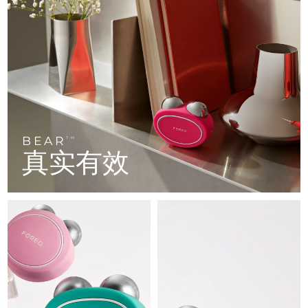
FAQ™ 101
FAQ™ 201
中国
LUNA™ 4 mini
面部提拉护理
预计送达日期
8/8/26
NEW
issa™ 4 smile
UFO™ 3 mini
Clinical anti-aging
LED mask
For young skin, T-zone
Premium anti-aging skincare
哥伦比亚
预计送达日期
8/12/26
Hybrid silicone sonic toothbrush
Red light therapy device for young skin
生发
肌肤年轻化
克罗地亚
预计送达日期
8/8/26
FAQ™ 102
FAQ™ 202
LUNA™ 4 go
BEAR™ 设备
FAQ™ 301
FAQ™ 501
issa™ 4 baby
UFO™ 3 go
Advanced clinical anti-aging
LED mask
For travel or gym bag
All premium facelift devices
NEW
塞浦路斯
预计送达日期
8/9/26
LED hair strengthening scalp massager
Full-Spectrum Red Light Therapy
For ages 0-3
Portable red light therapy
捷克
预计送达日期
8/8/26
BEAR
FAQ™ 103
FAQ™ 211
TM
LUNA™ 护肤
保健品
真实有效
FAQ™ Scalp Serum
FAQ™ 502
issa™ Teeth Whitening Set
面膜
Luxurious clinical anti-aging set
Anti-aging neck & décolleté LED mask
Premium cleansers & balm
丹麦
预计送达日期
8/8/26
Scalp recovery probiotic serum
Full-Spectrum Red Light Therapy
Dual LED + sonic device & 18% PAP gel
Rejuvenation & hydration
专业治疗
爱沙尼亚
预计送达日期
8/8/26
FAQ™ P1 Primer
FAQ™ 221
LUNA™ 设备
FAQ™护肤品
ISSA™ 设备
UFO™ 设备
Manuka honey primer
Anti-aging LED hand mask
芬兰
FAQ™ Red Light Serum
预计送达日期
8/8/26
All facial cleansing devices
All FAQ™ skincare
All silicone sonic toothbrushes
All deep facial hydration devices
法国
预计送达日期
8/8/26
脱毛
身体护理
FAQ™护肤品
FAQ™护肤品
PEACH™ 2 Pro Max
BEAR™ 2 body
FAQ™产品
FAQ™ skincare
法属波利尼西亚
预计送达日期
8/12/26
All FAQ™ skincare
All FAQ™ skincare