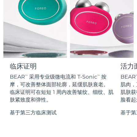
Professional IPL hair removal device
Microcurrent body toning
All hair treatments
All FAQ™ skincare
德国
预计送达日期
8/8/26
FAQ™产品
FAQ™产品
痘肌护理
眼部护理
直布罗陀
PEACH™ 2
LUNA™ 4 body
预计送达日期
8/12/26
FAQ™ products
All anti-aging treatments
All LED treatments
ESPADA™ 2 plus
BEAR™ 2 eyes & lips
IPL hair removal
Massaging body brush
All toning treatments
希腊
预计送达日期
8/8/26
Recurring acne LED therapy
Microcurrent line smoothing device
中国香港特别行政区
预计送达日期
8/9/26
PEACH™ 2 go
SUPERCHARGED™ serum
护发
毛孔护理
ESPADA™ 2
IRIS™ 2
Travel-friendly IPL hair removal
Firming body serum
临床证明
活力
匈牙利
LUNA™ 4 hair
预计送达日期
8/8/26
KIWI™ derma
Acne treatment device
Rejuvenating eye massager
NEW
2-in-1 LED scalp massager
Diamond microdermabrasion .
BEAR
采用专业级微电流和 T-Sonic
按
BEAR
TM
TM
T
冰岛
预计送达日期
8/9/26
摩，可改善整体面部轮廓，延缓肌肤衰老。
肌肉，
PEACH™ Cooling Prep Gel
ESPADA™ Blemish Solution
眼部护肤
临床证明可在短短 1 周内改善皱纹、细纹、肌
肌肤获
牙齿美白
Cooling IPL hair removal gel
印度尼西亚
预计送达日期
8/6/26
FLIP™ play advanced
KIWI™
肤紧致度和弹性。
脸看起
Concentrated acne gel
Advanced eye care treatment
issa™ Teeth Whitening Set
LED light hairbrush
Blackhead remover
爱尔兰
预计送达日期
8/8/26
更多的
Dual LED + sonic device & 18% PAP gel
基于第三方临床测试
基于第
ESPADA™ 设备
眼部护理设备
马恩岛
预计送达日期
8/10/26
LUNA™ Dual-Peptide Scalp
KIWI™ 皮肤护理
All acne treatment devices
All revitalizing eye massagers
Serum
issa™ Teeth Whitening Gel