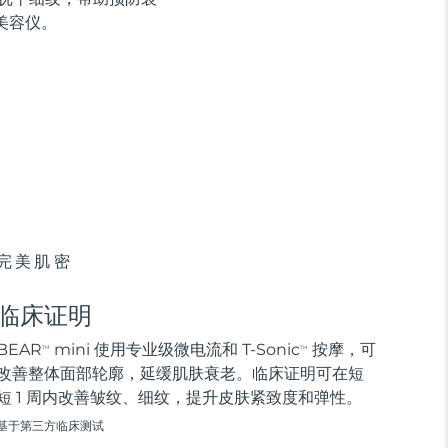
美容仪。
完美肌密
临床证明
BEAR
mini 使用专业级微电流和 T-Sonic
按摩，可
TM
TM
改善整体面部轮廓，延缓肌肤衰老。临床证明可在短
短 1 周内改善皱纹、细纹，提升皮肤紧致度和弹性。
基于第三方临床测试