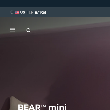
跳
转
到
主
US
8/11/26
要
内
容
新品
BREAKING NEWS
FAQ™ Pure Beauty-Tech Elixir
BEAR
mini
TM