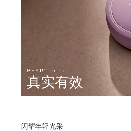
Near-infrared and red light therapy device
Smart hybrid silicone sonic toothbrush
抗老
LED治疗
LUNA™ 4 mini
面部提拉护理
FAQ™ 101
FAQ™ 201
UFO™ 3 mini
issa™ 4 smile
For young skin, T-zone
Premium anti-aging skincare
NEW
Clinical anti-aging
LED mask
Red light therapy device for young skin
Hybrid silicone sonic toothbrush
生发
LUNA™ 4 go
BEAR™ 设备
肌肤年轻化
FAQ™ 102
FAQ™ 202
UFO™ 3 go
issa™ 4 baby
For travel or gym bag
All premium facelift devices
FAQ™ 301
FAQ™ 501
Advanced clinical anti-aging
LED mask
Portable red light therapy
For ages 0-3
NEW
LED hair strengthening scalp massager
Full-Spectrum Red Light Therapy
BEAR
mini
TM
LUNA™ 护肤
真实有效
FAQ™ 103
FAQ™ 211
保健品
面膜
issa™ Teeth Whitening Set
Premium cleansers & balm
FAQ™ Scalp Serum
FAQ™ 502
Luxurious clinical anti-aging set
Anti-aging neck & décolleté LED mask
Rejuvenation & hydration
Dual LED + sonic device & 18% PAP gel
Scalp recovery probiotic serum
Full-Spectrum Red Light Therapy
LUNA™ 设备
专业治疗
FAQ™ P1 Primer
FAQ™ 221
UFO™ 设备
ISSA™ 设备
All facial cleansing devices
FAQ™护肤品
Manuka honey primer
Anti-aging LED hand mask
FAQ™ Red Light Serum
All deep facial hydration devices
All silicone sonic toothbrushes
All FAQ™ skincare
闪耀年轻光采