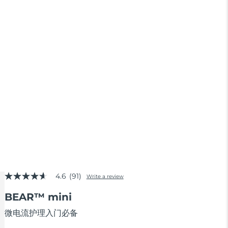
4.6
(91)
Write a review
4.6
out
BEAR™ mini
of
5
stars,
微电流护理入门必备
average