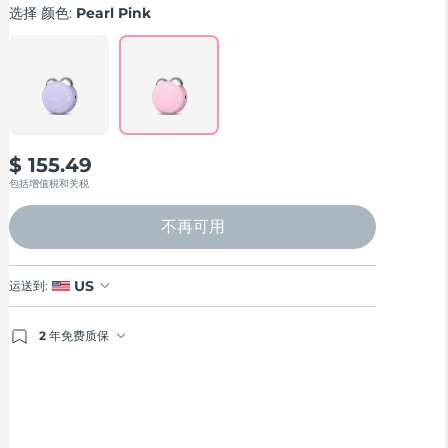
rating
选择 颜色:
Pearl Pink
value.
Read
91
Reviews.
Same
page
link.
$ 155.49
包括增值税和关税
不再可用
US
运送到:
2 年免费质保
如果您在2年质保期内发现任何非人为质量问题，FOREO
将免费为您更换产品。