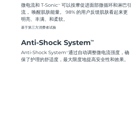
脱毛
FAQ™护肤品
身体护理
FAQ™护肤品
微电流和 T-Sonic
可以按摩促进面部微循环和淋巴
TM
FAQ™产品
FAQ™ skincare
All FAQ™ skincare
All FAQ™ skincare
PEACH™ 2 Pro Max
BEAR™ 2 body
流， 唤醒肌肤能量。 98% 的用户反馈肌肤看起来更
All hair treatments
All FAQ™ skincare
Professional IPL hair removal device
Microcurrent body toning
明亮、丰满、和柔软。
基于第三方消费者试验
FAQ™产品
FAQ™产品
痘肌护理
FAQ™ products
眼部护理
All anti-aging treatments
All LED treatments
PEACH™ 2
LUNA™ 4 body
Anti-Shock System
All toning treatments
TM
ESPADA™ 2 plus
BEAR™ 2 eyes & lips
IPL hair removal
Massaging body brush
Recurring acne LED therapy
Microcurrent line smoothing device
Anti-Shock System
通过自动调整微电流强度，确
TM
保了护理的舒适度，最大限度地提高安全性和效果。
PEACH™ 2 go
SUPERCHARGED™ serum
护发
毛孔护理
ESPADA™ 2
IRIS™ 2
Travel-friendly IPL hair removal
Firming body serum
LUNA™ 4 hair
KIWI™ derma
Acne treatment device
Rejuvenating eye massager
NEW
2-in-1 LED scalp massager
Diamond microdermabrasion .
PEACH™ Cooling Prep Gel
ESPADA™ Blemish Solution
眼部护肤
牙齿美白
Cooling IPL hair removal gel
FLIP™ play advanced
KIWI™
Concentrated acne gel
Advanced eye care treatment
issa™ Teeth Whitening Set
LED light hairbrush
Blackhead remover
Dual LED + sonic device & 18% PAP gel
更多的
ESPADA™ 设备
眼部护理设备
LUNA™ Dual-Peptide Scalp