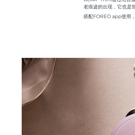
红光疗法
老痕迹的出现，它也是世界上
搭配FOREO app
瑞典美肤护理
面部清洁
紧致提拉
LUNA™ 4 套装
BEAR™ 2 套装
Anti-aging massage
Microcurrent toning
补水保湿
口腔护理
LUNA™ 4 Plus
BEAR™ 2 go
UFO™ 3 套装
issa™ 4
Massage, LED heating
Microcurrent toning on-the-go
Deep facial hydration
Hybrid silicone sonic toothbrush
FAQ™ 抗老护理
LUNA™ 4 Men
BEAR™ 2 eyes & lips
NEW
UFO™ 3 LED
issa™ 4 plus
For men, anti-aging massage
Microcurrent line smoothing device