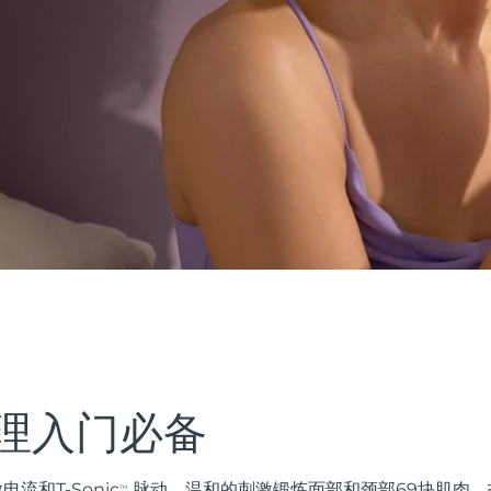
理入门必备
电流和T-Sonic
脉动，温和的刺激锻炼面部和颈部69块肌肉，
TM