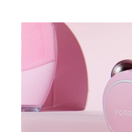
KIWI™ 皮肤护理
All acne treatment devices
All revitalizing eye massagers
Serum
issa™ Teeth Whitening Gel
Advanced pore care essentials
For healthy hair
18% PAP
护肤品
男士
全部购买
FOREO APP
关于我们