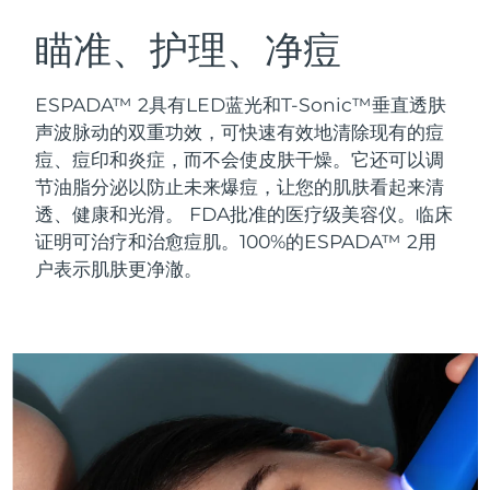
瑞典美肤护理
奥地利
预计送达日期
8/11/26
瞄准、护理、净痘
巴林
预计送达日期
8/12/26
ESPADA™ 2具有LED蓝光和T-Sonic™垂直透肤
面部清洁
紧致提拉
声波脉动的双重功效，可快速有效地清除现有的痘
比利时
预计送达日期
8/11/26
痘、痘印和炎症，而不会使皮肤干燥。它还可以调
LUNA™ 4 套装
BEAR™ 2 套装
节油脂分泌以防止未来爆痘，让您的肌肤看起来清
百慕大
预计送达日期
8/17/26
Anti-aging massage
Microcurrent toning
透、健康和光滑。
FDA批准的医疗级美容仪。临床
波斯尼亚和黑塞哥维那
证明可治疗和治愈痘肌。100%的ESPADA™ 2用
预计送达日期
8/14/26
补水保湿
口腔护理
户表示肌肤更净澈。
LUNA™ 4 Plus
BEAR™ 2 go
文莱
预计送达日期
8/16/26
UFO™ 3 套装
issa™ 4
Massage, LED heating
Microcurrent toning on-the-go
FAQ™ 抗老护理
Deep facial hydration
Hybrid silicone sonic toothbrush
保加利亚
预计送达日期
8/11/26
NEW
LUNA™ 4 Men
BEAR™ 2 eyes & lips
加拿大
预计送达日期
8/15/26
UFO™ 3 LED
issa™ 4 plus
For men, anti-aging massage
Microcurrent line smoothing device
Near-infrared and red light therapy
Smart hybrid silicone sonic toothbrush
智利
预计送达日期
8/15/26
device
抗老
LED治疗