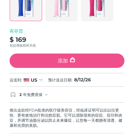
Reviews.
Same
中国澳门特别行政区
预计送达日期
8/13/26
page
link.
马来西亚
预计送达日期
8/14/26
有存货
马耳他
预计送达日期
8/11/26
$ 169
包括增值税和关税
墨西哥
预计送达日期
8/15/26
添加
摩纳哥
预计送达日期
8/12/26
荷兰
预计送达日期
8/11/26
8/12/26
US
运送到:
预计送达日期:
新西兰
预计送达日期
8/11/26
2 年免费质保
如果您在2年质保期内发现任何非人为质量问题，
FOREO将免费为您更换产品。
挪威
预计送达日期
8/11/26
推出这款经FDA批准的医疗级美容仪，经临床证明可以比以往更
快、更有效地治疗和治愈痘肌。它可以清除现有的痘痘、痘印和炎
阿曼
预计送达日期
8/14/26
症，并调节油脂分泌以防止未来爆痘，让您每一天都拥有清透、健
康和光滑的美肌。
菲律宾
预计送达日期
8/14/26