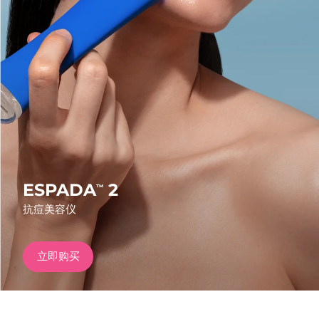
发货国家
美国
预计送达日期
8/12/26
FAQ™ Dual LED Panel
英国
预计送达日期
8/11/26
热门产品
西班牙
预计送达日期
8/11/26
澳大利亚
预计送达日期
8/14/26
法国
预计送达日期
8/11/26
ESPADA
2
™
特别优惠
畅销产品
抗痘美容仪
德国
预计送达日期
8/11/26
加拿大
预计送达日期
8/15/26
立即购买
红光疗法
澳大利亚
预计送达日期
8/14/26