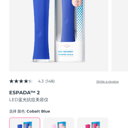
Advanced pore care essentials
以色列
预计送达日期
8/15/26
For healthy hair
18% PAP
护肤品
男士
意大利
预计送达日期
8/11/26
日本
预计送达日期
8/14/26
泽西岛
预计送达日期
8/16/26
全部购买
哈萨克斯坦
预计送达日期
8/13/26
FOREO APP
科威特
预计送达日期
8/11/26
关于我们
拉脱维亚
4.3
(148)
预计送达日期
8/11/26
Write a review
4.3
out
ESPADA™ 2
of
黎巴嫩
预计送达日期
8/12/26
5
LED蓝光抗痘美容仪
stars,
average
立陶宛
预计送达日期
8/11/26
rating
选择 颜色:
Cobalt Blue
value.
Read
卢森堡
预计送达日期
8/11/26
148