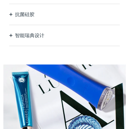
抗菌硅胶
100%防水无孔，防止细菌滋生和传播。
智能瑞典设计
天鹅绒般柔软光滑，对敏感肌肤格外温和，USB可
充电。