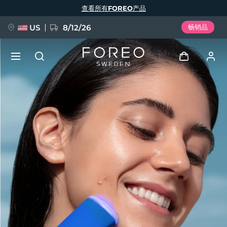
跳
查看所有FOREO产品
转
到
主
要
US
8/12/26
畅销品
内
容
新品
登录
语言
BREAKING NEWS
用户信息
English
Deutsch
Español
我的设备
FAQ™ Pure Beauty-Tech Elixir
Français
Italiano
Português
我的订单
Polski
Svenska
Русский
Türkçe
简体中文
繁體中文
我的地址
issa™ Teeth Whitening Set
我的订阅