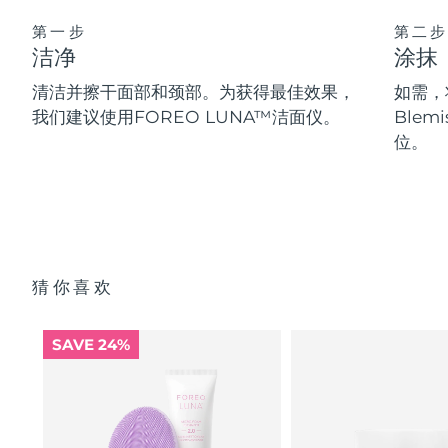
第一步
第二步
洁净
涂抹
清洁并擦干面部和颈部。为获得最佳效果，
如需，将
我们建议使用FOREO LUNA™洁面仪。
Blem
位。
猜你喜欢
SAVE 24%