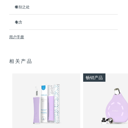
特别之处
波兰
预计送达日期
8/12/26
3/4的用户在第一次使用后表示看到了效果。
包含
100%的用户反馈肌肤更净澈。
葡萄牙
预计送达日期
8/11/26
4/5的用户反馈痘痘减少了。
ESPADA™ 2
用户手册
只需30秒即可护理每个痘痘。
USB 充电线
波多黎各
预计送达日期
8/13/26
采用抗菌硅胶来阻止细菌传播。
快速入门指南
卡塔尔
天鹅绒般柔软，适合敏感肌肤。100%防水。USB充电。
预计送达日期
8/12/26
基本操作手册
相关产品
2年质保 (西班牙、葡萄牙、瑞典：3年质保)
留尼汪
预计送达日期
8/16/26
畅销产品
罗马尼亚
预计送达日期
8/11/26
俄罗斯
预计送达日期
8/19/26
沙特阿拉伯
预计送达日期
8/12/26
新加坡
预计送达日期
8/13/26