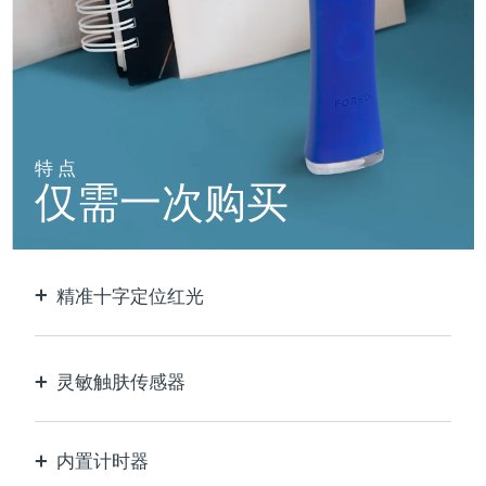
阿拉伯联合酋长国
预计送达日期
8/12/26
英国
预计送达日期
8/11/26
美国
预计送达日期
8/12/26
特点
仅需一次购买
乌兹别克斯坦
预计送达日期
8/16/26
越南
预计送达日期
8/17/26
精准十字定位红光
以极致的精确度定位和护理每个瑕疵。
灵敏触肤传感器
仅在接触皮肤的治疗区域时激活LED蓝光，以实现
最佳安全性。
内置计时器
每30秒脉冲，让您知道痘痘何时治疗完毕。