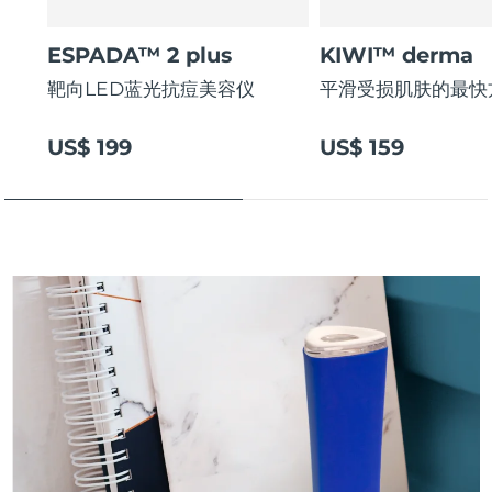
斯洛伐克
预计送达日期
8/11/26
ESPADA™ 2 plus
KIWI™ derma
斯洛文尼亚
预计送达日期
8/11/26
靶向LED蓝光抗痘美容仪
平滑受损肌肤的最快
南非
预计送达日期
8/19/26
US$ 199
US$ 159
韩国
预计送达日期
8/13/26
西班牙
预计送达日期
8/11/26
瑞典
预计送达日期
8/11/26
瑞士
预计送达日期
8/11/26
台湾
预计送达日期
8/16/26
泰国
预计送达日期
8/15/26
土耳其
预计送达日期
8/12/26