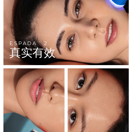
FAQ™ 101
FAQ™ 201
中国
LUNA™ 4 mini
面部提拉护理
预计送达日期
8/11/26
NEW
issa™ 4 smile
UFO™ 3 mini
Clinical anti-aging
LED mask
For young skin, T-zone
Premium anti-aging skincare
哥伦比亚
预计送达日期
8/15/26
Hybrid silicone sonic toothbrush
Red light therapy device for young skin
生发
肌肤年轻化
克罗地亚
预计送达日期
8/11/26
FAQ™ 102
FAQ™ 202
LUNA™ 4 go
BEAR™ 设备
FAQ™ 301
FAQ™ 501
issa™ 4 baby
UFO™ 3 go
Advanced clinical anti-aging
LED mask
For travel or gym bag
All premium facelift devices
NEW
ESPADA
2
塞浦路斯
TM
预计送达日期
8/12/26
LED hair strengthening scalp massager
Full-Spectrum Red Light Therapy
For ages 0-3
Portable red light therapy
真实有效
捷克
预计送达日期
8/11/26
FAQ™ 103
FAQ™ 211
LUNA™ 护肤
保健品
FAQ™ Scalp Serum
FAQ™ 502
issa™ Teeth Whitening Set
面膜
Luxurious clinical anti-aging set
Anti-aging neck & décolleté LED mask
Premium cleansers & balm
丹麦
预计送达日期
8/11/26
Scalp recovery probiotic serum
Full-Spectrum Red Light Therapy
Dual LED + sonic device & 18% PAP gel
Rejuvenation & hydration
专业治疗
爱沙尼亚
预计送达日期
8/11/26
FAQ™ P1 Primer
FAQ™ 221
LUNA™ 设备
FAQ™护肤品
ISSA™ 设备
UFO™ 设备
Manuka honey primer
Anti-aging LED hand mask
芬兰
FAQ™ Red Light Serum
预计送达日期
8/11/26
All facial cleansing devices
All FAQ™ skincare
All silicone sonic toothbrushes
All deep facial hydration devices
法国
预计送达日期
8/11/26
脱毛
身体护理
FAQ™护肤品
FAQ™护肤品
PEACH™ 2 Pro Max
BEAR™ 2 body
FAQ™产品
FAQ™ skincare
法属波利尼西亚
预计送达日期
8/15/26
All FAQ™ skincare
All FAQ™ skincare