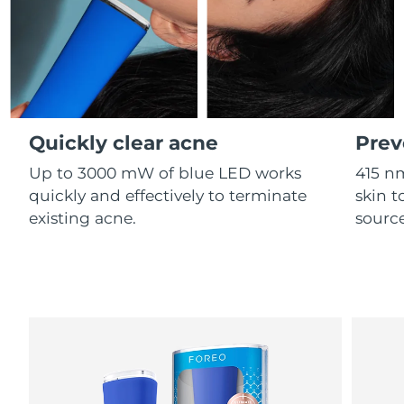
Professional IPL hair removal device
Microcurrent body toning
All hair treatments
All FAQ™ skincare
德国
预计送达日期
8/11/26
FAQ™产品
FAQ™产品
痘肌护理
眼部护理
直布罗陀
PEACH™ 2
LUNA™ 4 body
预计送达日期
8/15/26
FAQ™ products
All anti-aging treatments
All LED treatments
ESPADA™ 2 plus
BEAR™ 2 eyes & lips
IPL hair removal
Massaging body brush
All toning treatments
希腊
预计送达日期
8/11/26
Recurring acne LED therapy
Microcurrent line smoothing device
Quickly clear acne
Prev
中国香港特别行政区
预计送达日期
8/12/26
PEACH™ 2 go
SUPERCHARGED™ serum
护发
毛孔护理
Up to 3000 mW of blue LED works
415 n
ESPADA™ 2
IRIS™ 2
Travel-friendly IPL hair removal
Firming body serum
匈牙利
quickly and effectively to terminate
skin t
LUNA™ 4 hair
预计送达日期
8/11/26
KIWI™ derma
Acne treatment device
Rejuvenating eye massager
NEW
existing acne.
source
2-in-1 LED scalp massager
Diamond microdermabrasion .
冰岛
预计送达日期
8/12/26
PEACH™ Cooling Prep Gel
ESPADA™ Blemish Solution
眼部护肤
牙齿美白
Cooling IPL hair removal gel
印度尼西亚
预计送达日期
8/9/26
FLIP™ play advanced
KIWI™
Concentrated acne gel
Advanced eye care treatment
issa™ Teeth Whitening Set
LED light hairbrush
Blackhead remover
爱尔兰
预计送达日期
8/11/26
更多的
Dual LED + sonic device & 18% PAP gel
ESPADA™ 设备
眼部护理设备
马恩岛
预计送达日期
8/13/26
LUNA™ Dual-Peptide Scalp
KIWI™ 皮肤护理
All acne treatment devices
All revitalizing eye massagers
Serum
issa™ Teeth Whitening Gel