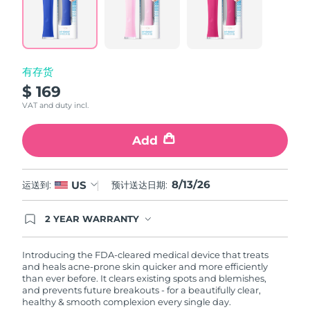
Reviews.
Same
中国澳门特别行政区
预计送达日期
8/14/26
page
link.
马来西亚
预计送达日期
8/15/26
有存货
马耳他
预计送达日期
8/12/26
$ 169
VAT and duty incl.
墨西哥
预计送达日期
8/16/26
Add
摩纳哥
预计送达日期
8/13/26
荷兰
预计送达日期
8/12/26
8/13/26
US
运送到:
预计送达日期:
新西兰
预计送达日期
8/12/26
2 YEAR WARRANTY
Ordering today registers you for full FOREO
warranty coverage. This means if you experience
挪威
预计送达日期
8/12/26
issues within 2-year of purchase, FOREO will
Introducing the FDA-cleared medical device that treats
replace your product free of charge.
and heals acne-prone skin quicker and more efficiently
阿曼
预计送达日期
8/15/26
than ever before. It clears existing spots and blemishes,
and prevents future breakouts - for a beautifully clear,
healthy & smooth complexion every single day.
菲律宾
预计送达日期
8/15/26