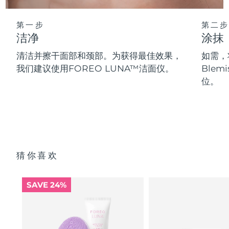
第一步
第二步
洁净
涂抹
清洁并擦干面部和颈部。为获得最佳效果，
如需，将
我们建议使用FOREO LUNA™洁面仪。
Blem
位。
猜你喜欢
SAVE 24%