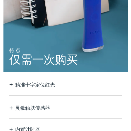
阿拉伯联合酋长国
预计送达日期
8/13/26
英国
预计送达日期
8/12/26
美国
预计送达日期
8/13/26
特点
乌兹别克斯坦
预计送达日期
8/17/26
仅需一次购买
越南
预计送达日期
8/18/26
精准十字定位红光
以极致的精确度定位和护理每个瑕疵。
灵敏触肤传感器
仅在接触皮肤的治疗区域时激活LED蓝光，以实现
最佳安全性。
内置计时器