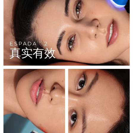
FAQ™ 101
FAQ™ 201
中国
LUNA™ 4 mini
面部提拉护理
预计送达日期
8/12/26
NEW
issa™ 4 smile
UFO™ 3 mini
Clinical anti-aging
LED mask
For young skin, T-zone
Premium anti-aging skincare
哥伦比亚
预计送达日期
8/16/26
Hybrid silicone sonic toothbrush
Red light therapy device for young skin
生发
肌肤年轻化
克罗地亚
预计送达日期
8/12/26
FAQ™ 102
FAQ™ 202
LUNA™ 4 go
BEAR™ 设备
FAQ™ 301
FAQ™ 501
issa™ 4 baby
UFO™ 3 go
Advanced clinical anti-aging
LED mask
For travel or gym bag
All premium facelift devices
NEW
ESPADA
2
塞浦路斯
TM
预计送达日期
8/13/26
LED hair strengthening scalp massager
Full-Spectrum Red Light Therapy
For ages 0-3
Portable red light therapy
真实有效
捷克
预计送达日期
8/12/26
FAQ™ 103
FAQ™ 211
LUNA™ 护肤
保健品
FAQ™ Scalp Serum
FAQ™ 502
issa™ Teeth Whitening Set
面膜
Luxurious clinical anti-aging set
Anti-aging neck & décolleté LED mask
Premium cleansers & balm
丹麦
预计送达日期
8/12/26
Scalp recovery probiotic serum
Full-Spectrum Red Light Therapy
Dual LED + sonic device & 18% PAP gel
Rejuvenation & hydration
专业治疗
爱沙尼亚
预计送达日期
8/12/26
FAQ™ P1 Primer
FAQ™ 221
LUNA™ 设备
FAQ™护肤品
ISSA™ 设备
UFO™ 设备
Manuka honey primer
Anti-aging LED hand mask
芬兰
FAQ™ Red Light Serum
预计送达日期
8/12/26
All facial cleansing devices
All FAQ™ skincare
All silicone sonic toothbrushes
All deep facial hydration devices
法国
预计送达日期
8/12/26
脱毛
身体护理
FAQ™护肤品
FAQ™护肤品
PEACH™ 2 Pro Max
BEAR™ 2 body
FAQ™产品
FAQ™ skincare
法属波利尼西亚
预计送达日期
8/16/26
All FAQ™ skincare
All FAQ™ skincare