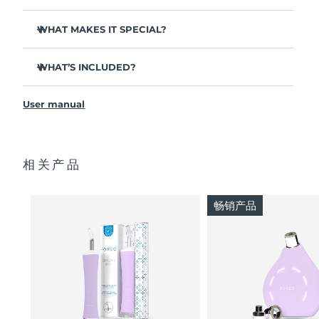
WHAT MAKES IT SPECIAL?
波兰
预计送达日期
8/13/26
3 out of 4 users report visible results after 1st use.
葡萄牙
预计送达日期
8/12/26
WHAT’S INCLUDED?
100% of users report clearer skin.
4 out of 5 users report a decrease in breakouts.
ESPADA™ 2
波多黎各
预计送达日期
8/14/26
User manual
Takes only 30 seconds to treat each spot.
USB charging cable
Features antibacterial silicone to stop bacteria
Quick start guide
卡塔尔
预计送达日期
8/13/26
spreading.
Manual
Velvety soft for sensitive skin. 100% waterproof. USB
相关产品
2-year warranty (Spain, Portugal, Sweden: 3-year
留尼汪
预计送达日期
8/17/26
rechargeable.
warranty)
罗马尼亚
预计送达日期
8/12/26
畅销产品
俄罗斯
预计送达日期
8/20/26
沙特阿拉伯
预计送达日期
8/13/26
新加坡
预计送达日期
8/14/26