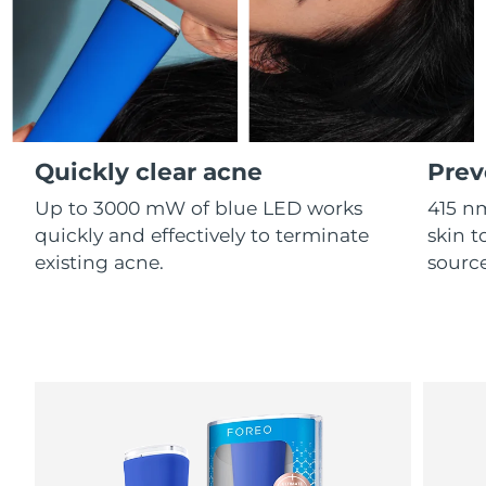
Professional IPL hair removal device
Microcurrent body toning
All hair treatments
All FAQ™ skincare
德国
预计送达日期
8/12/26
FAQ™产品
FAQ™产品
痘肌护理
眼部护理
直布罗陀
PEACH™ 2
LUNA™ 4 body
预计送达日期
8/16/26
FAQ™ products
All anti-aging treatments
All LED treatments
ESPADA™ 2 plus
BEAR™ 2 eyes & lips
IPL hair removal
Massaging body brush
All toning treatments
希腊
预计送达日期
8/12/26
Recurring acne LED therapy
Microcurrent line smoothing device
Quickly clear acne
Prev
中国香港特别行政区
预计送达日期
8/13/26
PEACH™ 2 go
SUPERCHARGED™ serum
护发
毛孔护理
Up to 3000 mW of blue LED works
415 n
ESPADA™ 2
IRIS™ 2
Travel-friendly IPL hair removal
Firming body serum
匈牙利
quickly and effectively to terminate
skin t
LUNA™ 4 hair
预计送达日期
8/12/26
KIWI™ derma
Acne treatment device
Rejuvenating eye massager
NEW
existing acne.
source
2-in-1 LED scalp massager
Diamond microdermabrasion .
冰岛
预计送达日期
8/13/26
PEACH™ Cooling Prep Gel
ESPADA™ Blemish Solution
眼部护肤
牙齿美白
Cooling IPL hair removal gel
印度尼西亚
预计送达日期
8/10/26
FLIP™ play advanced
KIWI™
Concentrated acne gel
Advanced eye care treatment
issa™ Teeth Whitening Set
LED light hairbrush
Blackhead remover
爱尔兰
预计送达日期
8/12/26
更多的
Dual LED + sonic device & 18% PAP gel
ESPADA™ 设备
眼部护理设备
马恩岛
预计送达日期
8/14/26
LUNA™ Dual-Peptide Scalp
KIWI™ 皮肤护理
All acne treatment devices
All revitalizing eye massagers
Serum
issa™ Teeth Whitening Gel