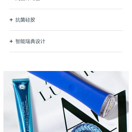
每30秒脉冲，让您知道痘痘何时治疗完毕。
抗菌硅胶
100%防水无孔，防止细菌滋生和传播。
智能瑞典设计
天鹅绒般柔软光滑，对敏感肌肤格外温和，USB可
充电。