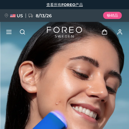
跳
查看所有FOREO产品
转
到
主
要
US
8/13/26
畅销品
内
容
新品
登录
语言
BREAKING NEWS
用户信息
English
Deutsch
Español
我的设备
FAQ™ Pure Beauty-Tech Elixir
Français
Italiano
Português
我的订单
Polski
Svenska
Русский
Türkçe
简体中文
繁體中文
我的地址
issa™ Teeth Whitening Set
我的订阅