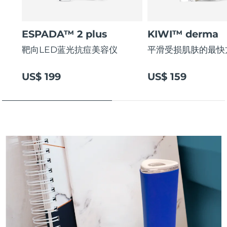
斯洛伐克
预计送达日期
8/12/26
ESPADA™ 2 plus
KIWI™ derma
斯洛文尼亚
预计送达日期
8/12/26
靶向LED蓝光抗痘美容仪
平滑受损肌肤的最快
南非
预计送达日期
8/20/26
US$ 199
US$ 159
韩国
预计送达日期
8/14/26
西班牙
预计送达日期
8/12/26
瑞典
预计送达日期
8/12/26
瑞士
预计送达日期
8/12/26
台湾
预计送达日期
8/17/26
泰国
预计送达日期
8/16/26
土耳其
预计送达日期
8/13/26