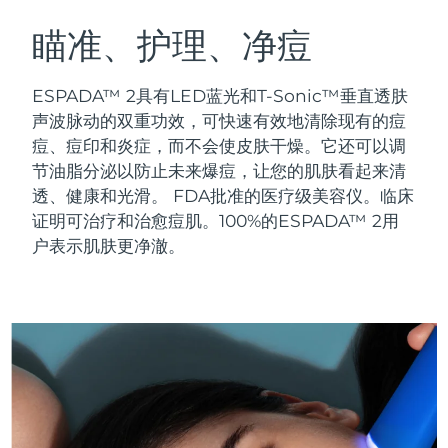
瑞典美肤护理
奥地利
预计送达日期
8/12/26
瞄准、护理、净痘
巴林
预计送达日期
8/13/26
ESPADA™ 2具有LED蓝光和T-Sonic™垂直透肤
面部清洁
紧致提拉
声波脉动的双重功效，可快速有效地清除现有的痘
比利时
预计送达日期
8/12/26
痘、痘印和炎症，而不会使皮肤干燥。它还可以调
LUNA™ 4 套装
BEAR™ 2 套装
节油脂分泌以防止未来爆痘，让您的肌肤看起来清
百慕大
预计送达日期
8/18/26
Anti-aging massage
Microcurrent toning
透、健康和光滑。
FDA批准的医疗级美容仪。临床
波斯尼亚和黑塞哥维那
证明可治疗和治愈痘肌。100%的ESPADA™ 2用
预计送达日期
8/15/26
补水保湿
口腔护理
户表示肌肤更净澈。
LUNA™ 4 Plus
BEAR™ 2 go
文莱
预计送达日期
8/17/26
UFO™ 3 套装
issa™ 4
Massage, LED heating
Microcurrent toning on-the-go
FAQ™ 抗老护理
Deep facial hydration
Hybrid silicone sonic toothbrush
保加利亚
预计送达日期
8/12/26
NEW
LUNA™ 4 Men
BEAR™ 2 eyes & lips
加拿大
预计送达日期
8/16/26
UFO™ 3 LED
issa™ 4 plus
For men, anti-aging massage
Microcurrent line smoothing device
Near-infrared and red light therapy
Smart hybrid silicone sonic toothbrush
智利
预计送达日期
8/16/26
device
抗老
LED治疗