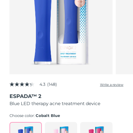
Advanced pore care essentials
以色列
预计送达日期
8/16/26
For healthy hair
18% PAP
护肤品
男士
意大利
预计送达日期
8/12/26
日本
预计送达日期
8/15/26
泽西岛
预计送达日期
8/17/26
全部购买
哈萨克斯坦
预计送达日期
8/14/26
FOREO APP
科威特
预计送达日期
8/12/26
关于我们
拉脱维亚
4.3
(148)
预计送达日期
8/12/26
Write a review
4.3
out
ESPADA™ 2
of
黎巴嫩
预计送达日期
8/13/26
5
Blue LED therapy acne treatment device
stars,
average
立陶宛
预计送达日期
8/12/26
rating
Choose color:
Cobalt Blue
value.
Read
卢森堡
预计送达日期
8/12/26
148