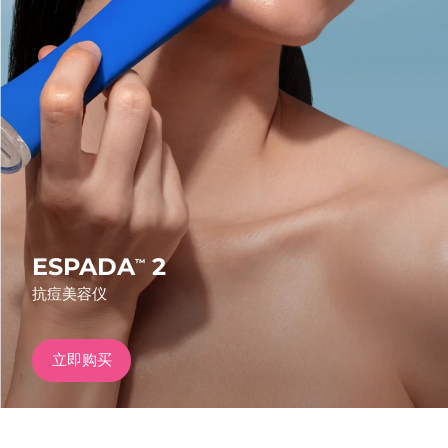
发货国家
美国
预计送达日期
8/13/26
FAQ™ Dual LED Panel
英国
预计送达日期
8/12/26
热门产品
西班牙
预计送达日期
8/12/26
澳大利亚
预计送达日期
8/15/26
法国
预计送达日期
8/12/26
ESPADA
2
™
特别优惠
畅销产品
抗痘美容仪
德国
预计送达日期
8/12/26
加拿大
预计送达日期
8/16/26
立即购买
红光疗法
澳大利亚
预计送达日期
8/15/26